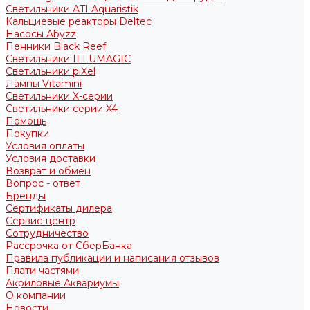
Светильники ATI Aquaristik
Кальциевые реакторы Deltec
Насосы Abyzz
Пенники Black Reef
Светильники ILLUMAGIC
Светильники piXel
Лампы Vitamini
Светильники X-серии
Светильники серии X4
Помощь
Покупки
Условия оплаты
Условия доставки
Возврат и обмен
Вопрос - ответ
Бренды
Сертификаты дилера
Сервис-центр
Сотрудничество
Рассрочка от СберБанка
Правила публикации и написания отзывов
Плати частями
Акриловые Аквариумы
О компании
Новости