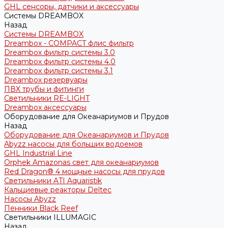
GHL сенсоры, датчики и аксессуары
Системы DREAMBOX
Назад
Системы DREAMBOX
Dreambox - COMPACT флис фильтр
Dreambox фильтр системы 3.0
Dreambox фильтр системы 4.0
Dreambox фильтр системы 3.1
Dreambox резервуары
ПВХ трубы и фитинги
Светильники RE-LIGHT
Dreambox аксессуары
Оборудование для Океанариумов и Прудов
Назад
Оборудование для Океанариумов и Прудов
Abyzz насосы для больших водоемов
GHL Industrial Line
Orphek Amazonas свет для океанариумов
Red Dragon® 4 мощные насосы для прудов
Светильники ATI Aquaristik
Кальциевые реакторы Deltec
Насосы Abyzz
Пенники Black Reef
Светильники ILLUMAGIC
Назад