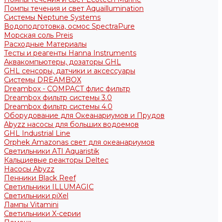
Помпы течения и свет Aquaillumination
Системы Neptune Systems
Водоподготовка, осмос SpectraPure
Морская соль Preis
Расходные Материалы
Тесты и реагенты Hanna Instruments
Аквакомпьютеры, дозаторы GHL
GHL сенсоры, датчики и аксессуары
Системы DREAMBOX
Dreambox - COMPACT флис фильтр
Dreambox фильтр системы 3.0
Dreambox фильтр системы 4.0
Оборудование для Океанариумов и Прудов
Abyzz насосы для больших водоемов
GHL Industrial Line
Orphek Amazonas свет для океанариумов
Светильники ATI Aquaristik
Кальциевые реакторы Deltec
Насосы Abyzz
Пенники Black Reef
Светильники ILLUMAGIC
Светильники piXel
Лампы Vitamini
Светильники X-серии