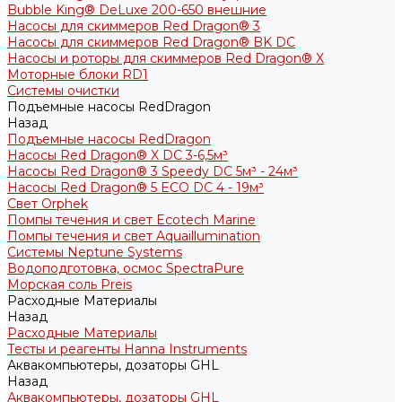
Bubble King® DeLuxe 200-650 внешние
Насосы для скиммеров Red Dragon® 3
Насосы для скиммеров Red Dragon® BK DC
Насосы и роторы для скиммеров Red Dragon® X
Моторные блоки RD1
Системы очистки
Подъемные насосы RedDragon
Назад
Подъемные насосы RedDragon
Насосы Red Dragon® X DC 3-6,5м³
Насосы Red Dragon® 3 Speedy DC 5м³ - 24м³
Насосы Red Dragon® 5 ECO DC 4 - 19м³
Свет Orphek
Помпы течения и свет Ecotech Marine
Помпы течения и свет Aquaillumination
Системы Neptune Systems
Водоподготовка, осмос SpectraPure
Морская соль Preis
Расходные Материалы
Назад
Расходные Материалы
Тесты и реагенты Hanna Instruments
Аквакомпьютеры, дозаторы GHL
Назад
Аквакомпьютеры, дозаторы GHL