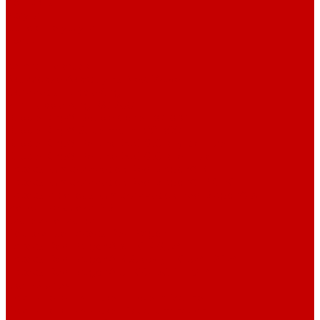
Контакты
Услуги
Основные услуги
About
...
Каталог товаров
Акриловые Аквариумы New Wave
Скиммеры BubbleKing
Mini Bubble King 160-200
Bubble King® Double Cone 130-300
Bubble King® Supermarin 100-300
Bubble King® DeLuxe 200-650 внутренние
Bubble King® DeLuxe 200-650 внешние
Насосы для скиммеров Red Dragon® 3
Насосы для скиммеров Red Dragon® BK DC
Насосы и роторы для скиммеров Red Dragon® X
Моторные блоки RD1
Системы очистки
Подъемные насосы RedDragon
Насосы Red Dragon® X DC 3-6,5м³
Насосы Red Dragon® 3 Speedy DC 5м³ - 24м³
Насосы Red Dragon® 5 ECO DC 4 - 19м³
Свет Orphek
Помпы течения и свет Ecotech Marine
Помпы течения и свет Aquaillumination