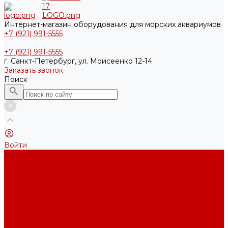
Интернет-магазин оборудования для морских аквариумов
+7 (921) 991-5555
+7 (921) 991-5555
г. Санкт-Петербург, ул. Моисеенко 12-14
Заказать звонок
Поиск
Войти
Каталог товаров
Акриловые Аквариумы New Wave
Скиммеры BubbleKing
Mini Bubble King 160-200
Bubble King® Double Cone 130-300
Bubble King® Supermarin 100-300
Подъемные насосы RedDragon
Насосы Red Dragon® X DC 3-6,5м³
Насосы Red Dragon® 3 Speedy DC 5м³ - 24м³