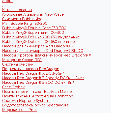
About
...
Каталог товаров
Акриловые Аквариумы New Wave
Скиммеры BubbleKing
Mini Bubble King 160-200
Bubble King® Double Cone 130-300
Bubble King® Supermarin 100-300
Bubble King® DeLuxe 200-650 внутренние
Bubble King® DeLuxe 200-650 внешние
Насосы для скиммеров Red Dragon® 3
Насосы для скиммеров Red Dragon® BK DC
Насосы и роторы для скиммеров Red Dragon® X
Моторные блоки RD1
Системы очистки
Подъемные насосы RedDragon
Насосы Red Dragon® X DC 3-6,5м³
Насосы Red Dragon® 3 Speedy DC 5м³ - 24м³
Насосы Red Dragon® 5 ECO DC 4 - 19м³
Свет Orphek
Помпы течения и свет Ecotech Marine
Помпы течения и свет Aquaillumination
Системы Neptune Systems
Водоподготовка, осмос SpectraPure
Морская соль Preis