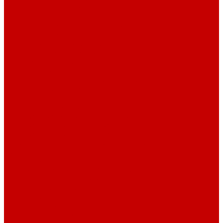
Насосы Red Dragon® 5 ECO DC 4 - 19м³
Свет Orphek
Помпы течения и свет Ecotech Marine
Помпы течения и свет Aquaillumination
Системы Neptune Systems
Водоподготовка, осмос SpectraPure
Морская соль Preis
Расходные Материалы
Тесты и реагенты Hanna Instruments
Аквакомпьютеры, дозаторы GHL
GHL сенсоры, датчики и аксессуары
Системы DREAMBOX
Dreambox - COMPACT флис фильтр
Dreambox фильтр системы 3.0
Dreambox фильтр системы 4.0
Оборудование для Океанариумов и Прудов
Abyzz насосы для больших водоемов
GHL Industrial Line
Orphek Amazonas свет для океанариумов
Светильники ATI Aquaristik
Кальциевые реакторы Deltec
Насосы Abyzz
Пенники Black Reef
Светильники ILLUMAGIC