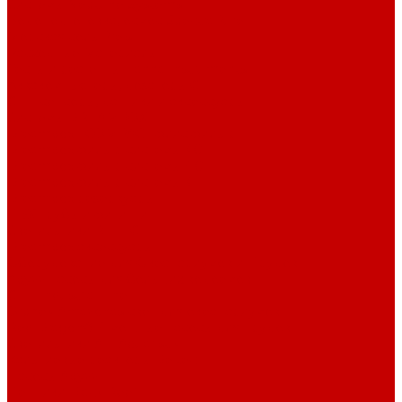
Системы Neptune Systems
Водоподготовка, осмос SpectraPure
Морская соль Preis
Расходные Материалы
Тесты и реагенты Hanna Instruments
Аквакомпьютеры, дозаторы GHL
GHL сенсоры, датчики и аксессуары
Системы DREAMBOX
Dreambox - COMPACT флис фильтр
Dreambox фильтр системы 3.0
Dreambox фильтр системы 4.0
Dreambox фильтр системы 3.1
Dreambox резервуары
ПВХ трубы и фитинги
Светильники RE-LIGHT
Dreambox аксессуары
Оборудование для Океанариумов и Прудов
Abyzz насосы для больших водоемов
GHL Industrial Line
Orphek Amazonas свет для океанариумов
Red Dragon® 4 мощные насосы для прудов
Светильники ATI Aquaristik
Кальциевые реакторы Deltec
Насосы Abyzz
Пенники Black Reef