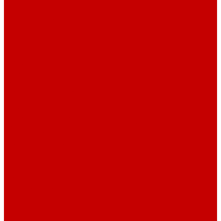
Светильники piXel
Лампы Vitamini
Светильники X-серии
Помощь
Покупки
Условия оплаты
Условия доставки
Возврат и обмен
Вопрос - ответ
Бренды
Сертификаты дилера
Сервис-центр
Сотрудничество
Рассрочка от СберБанка
Правила публикации и написания отзывов
Плати частями
Акриловые Аквариумы
О компании
Новости
Политика конфиденциальности
Отзывы
Договор оферты
Видео
Фото
Блог