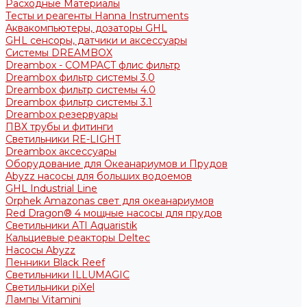
Расходные Материалы
Тесты и реагенты Hanna Instruments
Аквакомпьютеры, дозаторы GHL
GHL сенсоры, датчики и аксессуары
Системы DREAMBOX
Dreambox - COMPACT флис фильтр
Dreambox фильтр системы 3.0
Dreambox фильтр системы 4.0
Dreambox фильтр системы 3.1
Dreambox резервуары
ПВХ трубы и фитинги
Светильники RE-LIGHT
Dreambox аксессуары
Оборудование для Океанариумов и Прудов
Abyzz насосы для больших водоемов
GHL Industrial Line
Orphek Amazonas свет для океанариумов
Red Dragon® 4 мощные насосы для прудов
Светильники ATI Aquaristik
Кальциевые реакторы Deltec
Насосы Abyzz
Пенники Black Reef
Светильники ILLUMAGIC
Светильники piXel
Лампы Vitamini