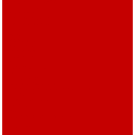
Светильники ILLUMAGIC
Светильники piXel
Лампы Vitamini
Светильники X-серии
Светильники серии X4
Помощь
Покупки
Условия оплаты
Условия доставки
Возврат и обмен
Вопрос - ответ
Бренды
Сертификаты дилера
Сервис-центр
Сотрудничество
Рассрочка от СберБанка
Правила публикации и написания отзывов
Плати частями
Акриловые Аквариумы
О компании
Новости
Политика конфиденциальности
Отзывы
Договор оферты
Видео