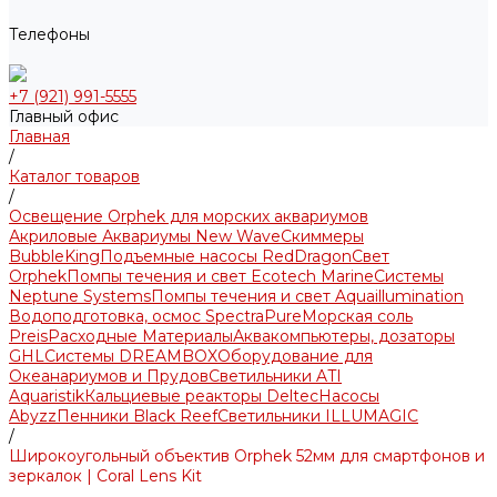
Телефоны
+7 (921) 991-5555
Главный офис
Главная
/
Каталог товаров
/
Освещение Orphek для морских аквариумов
Акриловые Аквариумы New Wave
Скиммеры
BubbleKing
Подъемные насосы RedDragon
Свет
Orphek
Помпы течения и свет Ecotech Marine
Системы
Neptune Systems
Помпы течения и свет Aquaillumination
Водоподготовка, осмос SpectraPure
Морская соль
Preis
Расходные Материалы
Аквакомпьютеры, дозаторы
GHL
Системы DREAMBOX
Оборудование для
Океанариумов и Прудов
Светильники ATI
Aquaristik
Кальциевые реакторы Deltec
Насосы
Abyzz
Пенники Black Reef
Светильники ILLUMAGIC
/
Широкоугольный объектив Orphek 52мм для смартфонов и
зеркалок | Coral Lens Kit