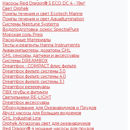
Насосы Red Dragon® 5 ECO DC 4 - 19м³
Свет Orphek
Помпы течения и свет Ecotech Marine
Помпы течения и свет Aquaillumination
Системы Neptune Systems
Водоподготовка, осмос SpectraPure
Морская соль Preis
Расходные Материалы
Тесты и реагенты Hanna Instruments
Аквакомпьютеры, дозаторы GHL
GHL сенсоры, датчики и аксессуары
Системы DREAMBOX
Dreambox - COMPACT флис фильтр
Dreambox фильтр системы 3.0
Dreambox фильтр системы 4.0
Dreambox фильтр системы 3.1
Dreambox резервуары
ПВХ трубы и фитинги
Светильники RE-LIGHT
Dreambox аксессуары
Оборудование для Океанариумов и Прудов
Abyzz насосы для больших водоемов
GHL Industrial Line
Orphek Amazonas свет для океанариумов
Red Dragon® 4 мощные насосы для прудов