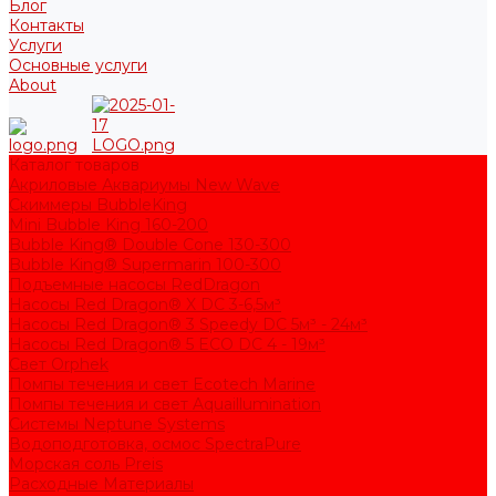
Блог
Контакты
Услуги
Основные услуги
About
Каталог товаров
Акриловые Аквариумы New Wave
Скиммеры BubbleKing
Mini Bubble King 160-200
Bubble King® Double Cone 130-300
Bubble King® Supermarin 100-300
Подъемные насосы RedDragon
Насосы Red Dragon® X DC 3-6,5м³
Насосы Red Dragon® 3 Speedy DC 5м³ - 24м³
Насосы Red Dragon® 5 ECO DC 4 - 19м³
Свет Orphek
Помпы течения и свет Ecotech Marine
Помпы течения и свет Aquaillumination
Системы Neptune Systems
Водоподготовка, осмос SpectraPure
Морская соль Preis
Расходные Материалы