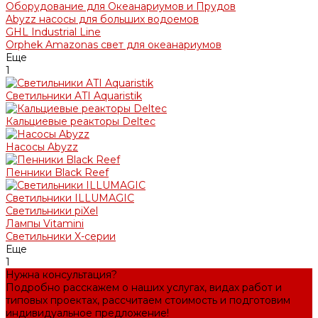
Оборудование для Океанариумов и Прудов
Abyzz насосы для больших водоемов
GHL Industrial Line
Orphek Amazonas свет для океанариумов
Еще
1
Светильники ATI Aquaristik
Кальциевые реакторы Deltec
Насосы Abyzz
Пенники Black Reef
Светильники ILLUMAGIC
Светильники piXel
Лампы Vitamini
Светильники X-серии
Еще
1
Нужна консультация?
Подробно расскажем о наших услугах, видах работ и
типовых проектах, рассчитаем стоимость и подготовим
индивидуальное предложение!