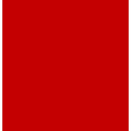
Покупки
Условия оплаты
Условия доставки
Возврат и обмен
Вопрос - ответ
Бренды
Сертификаты дилера
Сервис-центр
Сотрудничество
Рассрочка от СберБанка
Правила публикации и написания отзывов
Плати частями
Акриловые Аквариумы
О компании
Новости
Политика конфиденциальности
Отзывы
Договор оферты
Видео
Фото
Блог
Контакты
Услуги
Основные услуги
About