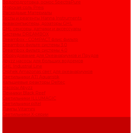
Водоподготовка, осмос SpectraPure
Морская соль Preis
Расходные Материалы
Тесты и реагенты Hanna Instruments
Аквакомпьютеры, дозаторы GHL
GHL сенсоры, датчики и аксессуары
Системы DREAMBOX
Dreambox - COMPACT флис фильтр
Dreambox фильтр системы 3.0
Dreambox фильтр системы 4.0
Оборудование для Океанариумов и Прудов
Abyzz насосы для больших водоемов
GHL Industrial Line
Orphek Amazonas свет для океанариумов
Светильники ATI Aquaristik
Кальциевые реакторы Deltec
Насосы Abyzz
Пенники Black Reef
Светильники ILLUMAGIC
Светильники piXel
Лампы Vitamini
Светильники X-серии
Помощь
Покупки
Условия оплаты