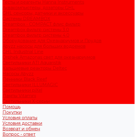
Тесты и реагенты Hanna Instruments
Аквакомпьютеры, дозаторы GHL
GHL сенсоры, датчики и аксессуары
Системы DREAMBOX
Dreambox - COMPACT флис фильтр
Dreambox фильтр системы 3.0
Dreambox фильтр системы 4.0
Оборудование для Океанариумов и Прудов
Abyzz насосы для больших водоемов
GHL Industrial Line
Orphek Amazonas свет для океанариумов
Светильники ATI Aquaristik
Кальциевые реакторы Deltec
Насосы Abyzz
Пенники Black Reef
Светильники ILLUMAGIC
Светильники piXel
Лампы Vitamini
Светильники X-серии
Помощь
Покупки
Условия оплаты
Условия доставки
Возврат и обмен
Вопрос - ответ