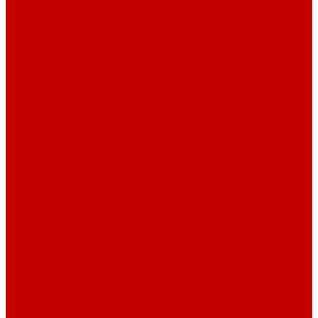
Условия доставки
Возврат и обмен
Вопрос - ответ
Бренды
Сертификаты дилера
Сервис-центр
Сотрудничество
Рассрочка от СберБанка
Правила публикации и написания отзывов
Плати частями
Акриловые Аквариумы
О компании
Новости
Политика конфиденциальности
Отзывы
Договор оферты
Видео
Фото
Блог
Контакты
Услуги
Основные услуги
About
...
Каталог товаров