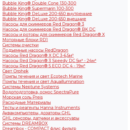
Bubble King® Double Cone 130-300
Bubble King® Supermarin 100-300
Bubble King® DeLuxe 200-650 внутренние
Bubble King® DeLuxe 200-650 внешние
Насосы для скиммеров Red Dragon® 3
Насосы для скиммеров Red Dragon® BK DC
Насосы и роторы для скиммеров Red Dragon® X
Моторные блоки RD1
Системы очистки
Подъемные насосы RedDragon
Насосы Red Dragon® X DC 3-6,5м³
Насосы Red Dragon® 3 Speedy DC 5м³ - 24м³
Насосы Red Dragon® 5 ECO DC 4 - 19м³
Свет Orphek
Помпы течения и свет Ecotech Marine
Помпы течения и свет Aquaillumination
Системы Neptune Systems
Водоподготовка, осмос SpectraPure
Морская соль Preis
Расходные Материалы
Тесты и реагенты Hanna Instruments
Аквакомпьютеры, дозаторы GHL
GHL сенсоры, датчики и аксессуары
Системы DREAMBOX
Dreambox - COMPACT флис фильтр