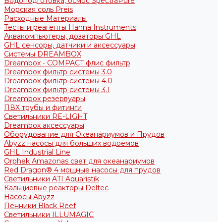
Водоподготовка, осмос SpectraPure
Морская соль Preis
Расходные Материалы
Тесты и реагенты Hanna Instruments
Аквакомпьютеры, дозаторы GHL
GHL сенсоры, датчики и аксессуары
Системы DREAMBOX
Dreambox - COMPACT флис фильтр
Dreambox фильтр системы 3.0
Dreambox фильтр системы 4.0
Dreambox фильтр системы 3.1
Dreambox резервуары
ПВХ трубы и фитинги
Светильники RE-LIGHT
Dreambox аксессуары
Оборудование для Океанариумов и Прудов
Abyzz насосы для больших водоемов
GHL Industrial Line
Orphek Amazonas свет для океанариумов
Red Dragon® 4 мощные насосы для прудов
Светильники ATI Aquaristik
Кальциевые реакторы Deltec
Насосы Abyzz
Пенники Black Reef
Светильники ILLUMAGIC