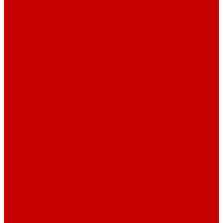
GHL сенсоры, датчики и аксессуары
Системы DREAMBOX
Dreambox - COMPACT флис фильтр
Dreambox фильтр системы 3.0
Dreambox фильтр системы 4.0
Dreambox фильтр системы 3.1
Dreambox резервуары
ПВХ трубы и фитинги
Светильники RE-LIGHT
Dreambox аксессуары
Оборудование для Океанариумов и Прудов
Abyzz насосы для больших водоемов
GHL Industrial Line
Orphek Amazonas свет для океанариумов
Red Dragon® 4 мощные насосы для прудов
Светильники ATI Aquaristik
Кальциевые реакторы Deltec
Насосы Abyzz
Пенники Black Reef
Светильники ILLUMAGIC
Светильники piXel
Лампы Vitamini
Светильники X-серии
Светильники серии X4
Помощь