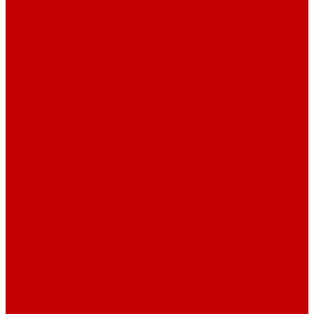
Акриловые Аквариумы New Wave
Скиммеры BubbleKing
Mini Bubble King 160-200
Bubble King® Double Cone 130-300
Bubble King® Supermarin 100-300
Bubble King® DeLuxe 200-650 внутренние
Bubble King® DeLuxe 200-650 внешние
Насосы для скиммеров Red Dragon® 3
Насосы для скиммеров Red Dragon® BK DC
Насосы и роторы для скиммеров Red Dragon® X
Моторные блоки RD1
Системы очистки
Подъемные насосы RedDragon
Насосы Red Dragon® X DC 3-6,5м³
Насосы Red Dragon® 3 Speedy DC 5м³ - 24м³
Насосы Red Dragon® 5 ECO DC 4 - 19м³
Свет Orphek
Помпы течения и свет Ecotech Marine
Помпы течения и свет Aquaillumination
Системы Neptune Systems
Водоподготовка, осмос SpectraPure
Морская соль Preis
Расходные Материалы
Тесты и реагенты Hanna Instruments
Аквакомпьютеры, дозаторы GHL