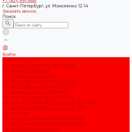
+7 (921) 991-5555
г. Санкт-Петербург, ул. Моисеенко 12-14
Заказать звонок
Поиск
Войти
Каталог товаров
Акриловые Аквариумы New Wave
Скиммеры BubbleKing
Mini Bubble King 160-200
Bubble King® Double Cone 130-300
Bubble King® Supermarin 100-300
Подъемные насосы RedDragon
Насосы Red Dragon® X DC 3-6,5м³
Насосы Red Dragon® 3 Speedy DC 5м³ - 24м³
Насосы Red Dragon® 5 ECO DC 4 - 19м³
Свет Orphek
Помпы течения и свет Ecotech Marine
Помпы течения и свет Aquaillumination
Системы Neptune Systems