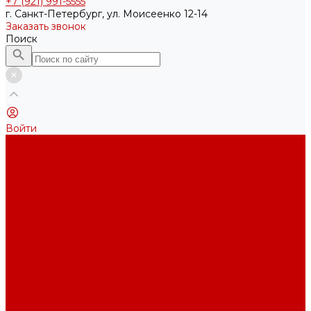
+7 (921) 991-5555
г. Санкт-Петербург, ул. Моисеенко 12-14
Заказать звонок
Поиск
Войти
Каталог товаров
Акриловые Аквариумы New Wave
Скиммеры BubbleKing
Mini Bubble King 160-200
Bubble King® Double Cone 130-300
Bubble King® Supermarin 100-300
Подъемные насосы RedDragon
Насосы Red Dragon® X DC 3-6,5м³
Насосы Red Dragon® 3 Speedy DC 5м³ - 24м³
Насосы Red Dragon® 5 ECO DC 4 - 19м³
Свет Orphek
Помпы течения и свет Ecotech Marine
Помпы течения и свет Aquaillumination
Системы Neptune Systems