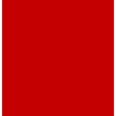
Акриловые Аквариумы New Wave
Скиммеры BubbleKing
Mini Bubble King 160-200
Bubble King® Double Cone 130-300
Bubble King® Supermarin 100-300
Bubble King® DeLuxe 200-650 внутренние
Bubble King® DeLuxe 200-650 внешние
Насосы для скиммеров Red Dragon® 3
Насосы для скиммеров Red Dragon® BK DC
Насосы и роторы для скиммеров Red Dragon® X
Моторные блоки RD1
Системы очистки
Подъемные насосы RedDragon
Насосы Red Dragon® X DC 3-6,5м³
Насосы Red Dragon® 3 Speedy DC 5м³ - 24м³
Насосы Red Dragon® 5 ECO DC 4 - 19м³
Свет Orphek
Помпы течения и свет Ecotech Marine
Помпы течения и свет Aquaillumination
Системы Neptune Systems
Водоподготовка, осмос SpectraPure
Морская соль Preis
Расходные Материалы
Тесты и реагенты Hanna Instruments
Аквакомпьютеры, дозаторы GHL