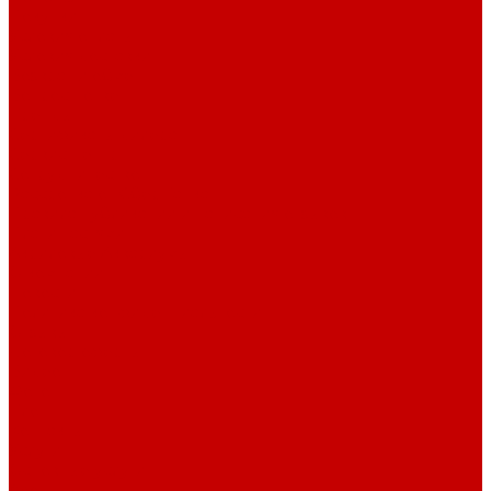
Покупки
Условия оплаты
Условия доставки
Возврат и обмен
Вопрос - ответ
Бренды
Сертификаты дилера
Сервис-центр
Сотрудничество
Рассрочка от СберБанка
Правила публикации и написания отзывов
Плати частями
Акриловые Аквариумы
О компании
Новости
Политика конфиденциальности
Отзывы
Договор оферты
Видео
Фото
Блог
Контакты
Услуги
Основные услуги
About