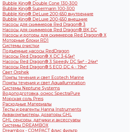
Bubble King® Double Cone 130-300
Bubble King® Supermarin 100-300
Bubble King® DeLuxe 200-650 внутренние
Bubble King® DeLuxe 200-650 внешние
Насосы для скиммеров Red Dragon® 3
Насосы для скиммеров Red Dragon® BK DC
Насосы и роторы для скиммеров Red Dragon® X
Моторные блоки RD1
Системы очистки
Подъемные насосы RedDragon
Насосы Red Dragon® X DC 3-6,5м³
Насосы Red Dragon® 3 Speedy DC 5м³ - 24м³
Насосы Red Dragon® 5 ECO DC 4 - 19м³
Свет Orphek
Помпы течения и свет Ecotech Marine
Помпы течения и свет Aquaillumination
Системы Neptune Systems
Водоподготовка, осмос SpectraPure
Морская соль Preis
Расходные Материалы
Тесты и реагенты Hanna Instruments
Аквакомпьютеры, дозаторы GHL
GHL сенсоры, датчики и аксессуары
Системы DREAMBOX
Dreambox - COMPACT флис фильтр