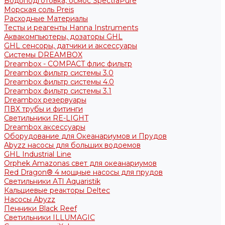
Водоподготовка, осмос SpectraPure
Морская соль Preis
Расходные Материалы
Тесты и реагенты Hanna Instruments
Аквакомпьютеры, дозаторы GHL
GHL сенсоры, датчики и аксессуары
Системы DREAMBOX
Dreambox - COMPACT флис фильтр
Dreambox фильтр системы 3.0
Dreambox фильтр системы 4.0
Dreambox фильтр системы 3.1
Dreambox резервуары
ПВХ трубы и фитинги
Светильники RE-LIGHT
Dreambox аксессуары
Оборудование для Океанариумов и Прудов
Abyzz насосы для больших водоемов
GHL Industrial Line
Orphek Amazonas свет для океанариумов
Red Dragon® 4 мощные насосы для прудов
Светильники ATI Aquaristik
Кальциевые реакторы Deltec
Насосы Abyzz
Пенники Black Reef
Светильники ILLUMAGIC