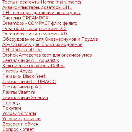
Тесты и реагенты Hanna Instruments
Аквакомпьютеры, дозаторы GHL
GHL сенсоры, датчики и аксессуары
Системы DREAMBOX
Dreambox - COMPACT флис фильтр
Dreambox фильтр системы 3.0
Dreambox фильтр системы 4.0
Оборудование для Океанариумов и Прудов
Abyzz насосы для больших водоемов
GHL Industrial Line
Orphek Amazonas свет для океанариумов
Светильники ATI Aquaristik
Кальциевые реакторы Deltec
Насосы Abyzz
Пенники Black Reef
Светильники ILLUMAGIC
Светильники piXel
Лампы Vitamini
Светильники X-серии
Помощь
Покупки
Условия оплаты
Условия доставки
Возврат и обмен
Вопрос - ответ