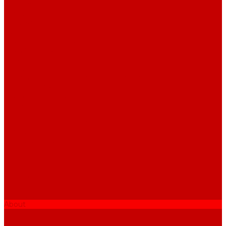
Условия доставки
Возврат и обмен
Вопрос - ответ
Бренды
Сертификаты дилера
Сервис-центр
Сотрудничество
Рассрочка от СберБанка
Правила публикации и написания отзывов
Плати частями
Акриловые Аквариумы
О компании
Новости
Политика конфиденциальности
Отзывы
Договор оферты
Видео
Фото
Блог
Контакты
Услуги
Основные услуги
About
...
Каталог товаров