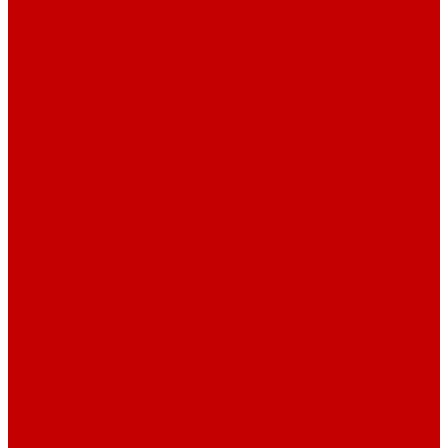
GHL сенсоры, датчики и аксессуары
Системы DREAMBOX
Dreambox - COMPACT флис фильтр
Dreambox фильтр системы 3.0
Dreambox фильтр системы 4.0
Dreambox фильтр системы 3.1
Dreambox резервуары
ПВХ трубы и фитинги
Светильники RE-LIGHT
Dreambox аксессуары
Оборудование для Океанариумов и Прудов
Abyzz насосы для больших водоемов
GHL Industrial Line
Orphek Amazonas свет для океанариумов
Red Dragon® 4 мощные насосы для прудов
Светильники ATI Aquaristik
Кальциевые реакторы Deltec
Насосы Abyzz
Пенники Black Reef
Светильники ILLUMAGIC
Светильники piXel
Лампы Vitamini
Светильники X-серии
Светильники серии X4
Помощь