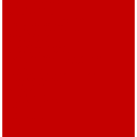
Водоподготовка, осмос SpectraPure
Морская соль Preis
Расходные Материалы
Тесты и реагенты Hanna Instruments
Аквакомпьютеры, дозаторы GHL
GHL сенсоры, датчики и аксессуары
Системы DREAMBOX
Dreambox - COMPACT флис фильтр
Dreambox фильтр системы 3.0
Dreambox фильтр системы 4.0
Оборудование для Океанариумов и Прудов
Abyzz насосы для больших водоемов
GHL Industrial Line
Orphek Amazonas свет для океанариумов
Светильники ATI Aquaristik
Кальциевые реакторы Deltec
Насосы Abyzz
Пенники Black Reef
Светильники ILLUMAGIC
Светильники piXel
Лампы Vitamini
Светильники X-серии
Помощь
Покупки
Условия оплаты