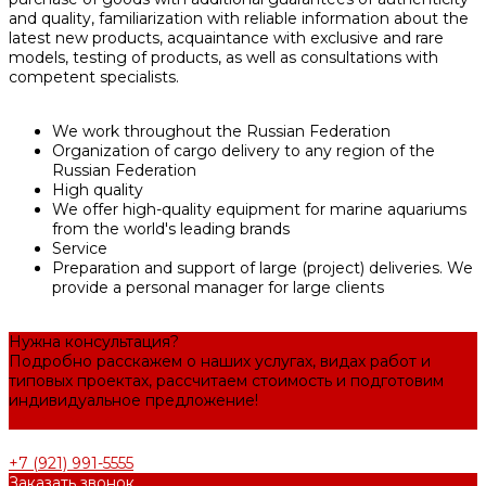
and quality, familiarization with reliable information about the
latest new products, acquaintance with exclusive and rare
models, testing of products, as well as consultations with
competent specialists.
We work throughout the Russian Federation
Organization of cargo delivery to any region of the
Russian Federation
High quality
We offer high-quality equipment for marine aquariums
from the world's leading brands
Service
Preparation and support of large (project) deliveries. We
provide a personal manager for large clients
Нужна консультация?
Подробно расскажем о наших услугах, видах работ и
типовых проектах, рассчитаем стоимость и подготовим
индивидуальное предложение!
Задать вопрос
+7 (921) 991-5555
Заказать звонок