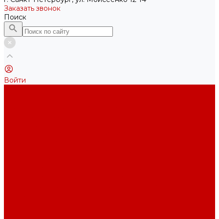
Заказать звонок
Поиск
Войти
...
Каталог товаров
Акриловые Аквариумы New Wave
Скиммеры BubbleKing
Mini Bubble King 160-200
Bubble King® Double Cone 130-300
Bubble King® Supermarin 100-300
Bubble King® DeLuxe 200-650 внутренние
Bubble King® DeLuxe 200-650 внешние
Насосы для скиммеров Red Dragon® 3
Насосы для скиммеров Red Dragon® BK DC
Насосы и роторы для скиммеров Red Dragon® X
Моторные блоки RD1
Системы очистки
Подъемные насосы RedDragon