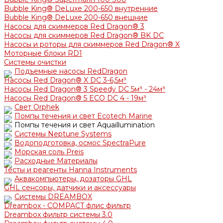
Bubble King® DeLuxe 200-650 внутренние
Bubble King® DeLuxe 200-650 внешние
Насосы для скиммеров Red Dragon® 3
Насосы для скиммеров Red Dragon® BK DC
Насосы и роторы для скиммеров Red Dragon® X
Моторные блоки RD1
Системы очистки
Подъемные насосы RedDragon
Насосы Red Dragon® X DC 3-6,5м³
Насосы Red Dragon® 3 Speedy DC 5м³ - 24м³
Насосы Red Dragon® 5 ECO DC 4 - 19м³
Свет Orphek
Помпы течения и свет Ecotech Marine
Помпы течения и свет Aquaillumination
Системы Neptune Systems
Водоподготовка, осмос SpectraPure
Морская соль Preis
Расходные Материалы
Тесты и реагенты Hanna Instruments
Аквакомпьютеры, дозаторы GHL
GHL сенсоры, датчики и аксессуары
Системы DREAMBOX
Dreambox - COMPACT флис фильтр
Dreambox фильтр системы 3.0