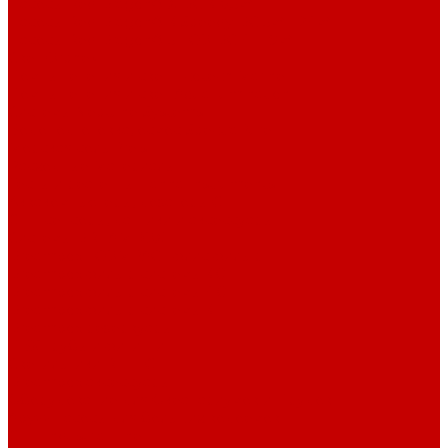
Насосы Red Dragon® X DC 3-6,5м³
Насосы Red Dragon® 3 Speedy DC 5м³ - 24м³
Насосы Red Dragon® 5 ECO DC 4 - 19м³
Свет Orphek
Помпы течения и свет Ecotech Marine
Помпы течения и свет Aquaillumination
Системы Neptune Systems
Водоподготовка, осмос SpectraPure
Морская соль Preis
Расходные Материалы
Тесты и реагенты Hanna Instruments
Аквакомпьютеры, дозаторы GHL
GHL сенсоры, датчики и аксессуары
Системы DREAMBOX
Dreambox - COMPACT флис фильтр
Dreambox фильтр системы 3.0
Dreambox фильтр системы 4.0
Dreambox фильтр системы 3.1
Dreambox резервуары
ПВХ трубы и фитинги
Светильники RE-LIGHT
Dreambox аксессуары
Оборудование для Океанариумов и Прудов
Abyzz насосы для больших водоемов
GHL Industrial Line