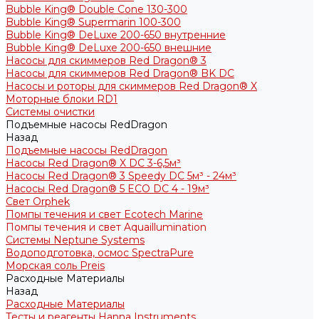
Bubble King® Double Cone 130-300
Bubble King® Supermarin 100-300
Bubble King® DeLuxe 200-650 внутренние
Bubble King® DeLuxe 200-650 внешние
Насосы для скиммеров Red Dragon® 3
Насосы для скиммеров Red Dragon® BK DC
Насосы и роторы для скиммеров Red Dragon® X
Моторные блоки RD1
Системы очистки
Подъемные насосы RedDragon
Назад
Подъемные насосы RedDragon
Насосы Red Dragon® X DC 3-6,5м³
Насосы Red Dragon® 3 Speedy DC 5м³ - 24м³
Насосы Red Dragon® 5 ECO DC 4 - 19м³
Свет Orphek
Помпы течения и свет Ecotech Marine
Помпы течения и свет Aquaillumination
Системы Neptune Systems
Водоподготовка, осмос SpectraPure
Морская соль Preis
Расходные Материалы
Назад
Расходные Материалы
Тесты и реагенты Hanna Instruments