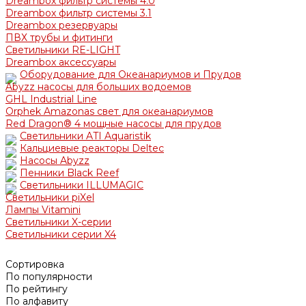
Dreambox фильтр системы 4.0
Dreambox фильтр системы 3.1
Dreambox резервуары
ПВХ трубы и фитинги
Светильники RE-LIGHT
Dreambox аксессуары
Оборудование для Океанариумов и Прудов
Abyzz насосы для больших водоемов
GHL Industrial Line
Orphek Amazonas свет для океанариумов
Red Dragon® 4 мощные насосы для прудов
Светильники ATI Aquaristik
Кальциевые реакторы Deltec
Насосы Abyzz
Пенники Black Reef
Светильники ILLUMAGIC
Светильники piXel
Лампы Vitamini
Светильники X-серии
Светильники серии X4
Сортировка
По популярности
По рейтингу
По алфавиту