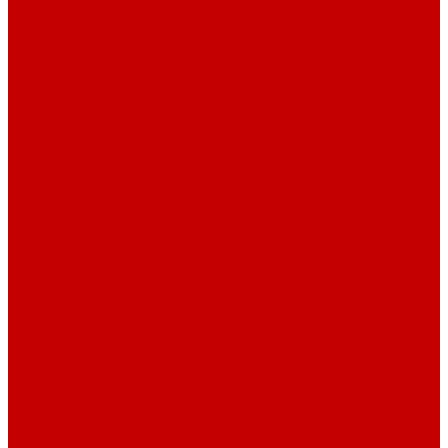
Orphek Amazonas свет для океанариумов
Red Dragon® 4 мощные насосы для прудов
Светильники ATI Aquaristik
Кальциевые реакторы Deltec
Насосы Abyzz
Пенники Black Reef
Светильники ILLUMAGIC
Светильники piXel
Лампы Vitamini
Светильники X-серии
Светильники серии X4
Помощь
Покупки
Условия оплаты
Условия доставки
Возврат и обмен
Вопрос - ответ
Бренды
Сертификаты дилера
Сервис-центр
Сотрудничество
Рассрочка от СберБанка
Правила публикации и написания отзывов
Плати частями
Акриловые Аквариумы