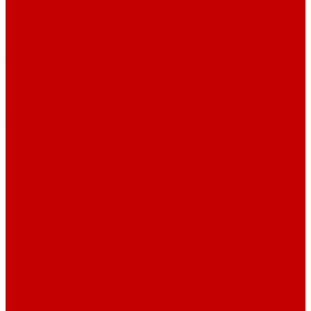
Насосы Red Dragon® 5 ECO DC 4 - 19м³
Свет Orphek
Помпы течения и свет Ecotech Marine
Помпы течения и свет Aquaillumination
Системы Neptune Systems
Водоподготовка, осмос SpectraPure
Морская соль Preis
Расходные Материалы
Тесты и реагенты Hanna Instruments
Аквакомпьютеры, дозаторы GHL
GHL сенсоры, датчики и аксессуары
Системы DREAMBOX
Dreambox - COMPACT флис фильтр
Dreambox фильтр системы 3.0
Dreambox фильтр системы 4.0
Оборудование для Океанариумов и Прудов
Abyzz насосы для больших водоемов
GHL Industrial Line
Orphek Amazonas свет для океанариумов
Светильники ATI Aquaristik
Кальциевые реакторы Deltec
Насосы Abyzz
Пенники Black Reef
Светильники ILLUMAGIC