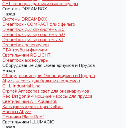
GHL сенсоры, датчики и аксессуары
Системы DREAMBOX
Назад
Системы DREAMBOX
Dreambox - COMPACT флис фильтр
Dreambox фильтр системы 3.0
Dreambox фильтр системы 4.0
Dreambox фильтр системы 3.1
Dreambox резервуары
ПВХ трубы и фитинги
Светильники RE-LIGHT
Dreambox аксессуары
Оборудование для Океанариумов и Прудов
Назад
Оборудование для Океанариумов и Прудов
Abyzz насосы для больших водоемов
GHL Industrial Line
Orphek Amazonas свет для океанариумов
Red Dragon® 4 мощные насосы для прудов
Светильники ATI Aquaristik
Кальциевые реакторы Deltec
Насосы Abyzz
Пенники Black Reef
Светильники ILLUMAGIC
Назад