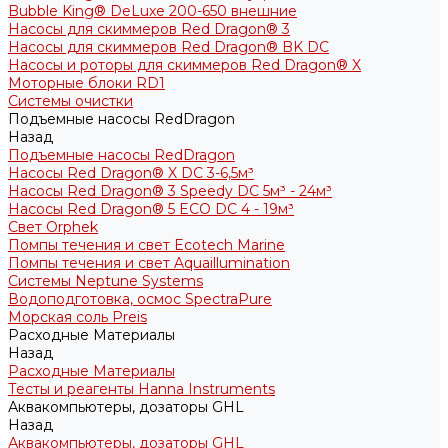
Bubble King® DeLuxe 200-650 внешние
Насосы для скиммеров Red Dragon® 3
Насосы для скиммеров Red Dragon® BK DC
Насосы и роторы для скиммеров Red Dragon® X
Моторные блоки RD1
Системы очистки
Подъемные насосы RedDragon
Назад
Подъемные насосы RedDragon
Насосы Red Dragon® X DC 3-6,5м³
Насосы Red Dragon® 3 Speedy DC 5м³ - 24м³
Насосы Red Dragon® 5 ECO DC 4 - 19м³
Свет Orphek
Помпы течения и свет Ecotech Marine
Помпы течения и свет Aquaillumination
Системы Neptune Systems
Водоподготовка, осмос SpectraPure
Морская соль Preis
Расходные Материалы
Назад
Расходные Материалы
Тесты и реагенты Hanna Instruments
Аквакомпьютеры, дозаторы GHL
Назад
Аквакомпьютеры, дозаторы GHL