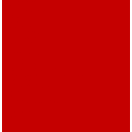
Светильники piXel
Лампы Vitamini
Светильники X-серии
Помощь
Покупки
Условия оплаты
Условия доставки
Возврат и обмен
Вопрос - ответ
Бренды
Сертификаты дилера
Сервис-центр
Сотрудничество
Рассрочка от СберБанка
Правила публикации и написания отзывов
Плати частями
Акриловые Аквариумы
О компании
Новости
Политика конфиденциальности
Отзывы
Договор оферты
Видео
Фото
Блог