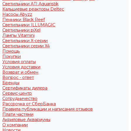
Светильники ATI Aquaristik
Кальциевые реакторы Deltec
Насосы Abyzz
Пенники Black Reef
Светильники ILLUMAGIC
Светильники piXel
Лампы Vitamini
Светильники X-серии
Светильники серии X4
Помощь
Покупки
Условия оплаты
Условия доставки
Возврат и обмен
Вопрос - ответ
Бренды
Сертификаты дилера
Сервис-центр
Сотрудничество
Рассрочка от СберБанка
Правила публикации и написания отзывов
Плати частями
Акриловые Аквариумы
О компании
Новости