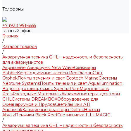
Телефоны
+7 (921) 991-5555
Главный офис
Главная
/
Каталог товаров
/
Аквариумная техника GHL – надежность и безопасность
для аквариумистов
Акриловые Аквариумы New Wave
Скиммеры
BubbleKing
Подъемные насосы RedDragon
Свет
Orphek
Помпы течения и свет Ecotech Marine
Системы
Neptune Systems
Помпы течения и свет Aquaillumination
Водоподготовка, осмос SpectraPure
Морская соль
Preis
Расходные Материалы
Аквакомпьютеры, дозаторы
GHL
Системы DREAMBOX
Оборудование для
Океанариумов и Прудов
Светильники ATI
Aquaristik
Кальциевые реакторы Deltec
Насосы
Abyzz
Пенники Black Reef
Светильники ILLUMAGIC
/
Аквариумная техника GHL – надежность и безопасность
для аквариумистов