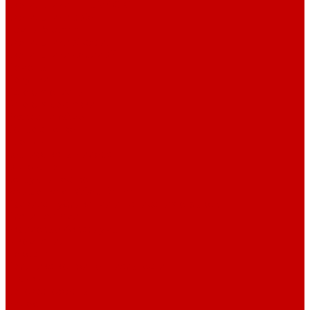
Светильники ILLUMAGIC
Светильники piXel
Лампы Vitamini
Светильники X-серии
Светильники серии X4
Помощь
Покупки
Условия оплаты
Условия доставки
Возврат и обмен
Вопрос - ответ
Бренды
Сертификаты дилера
Сервис-центр
Сотрудничество
Рассрочка от СберБанка
Правила публикации и написания отзывов
Плати частями
Акриловые Аквариумы
О компании
Новости
Политика конфиденциальности
Отзывы
Договор оферты
Видео