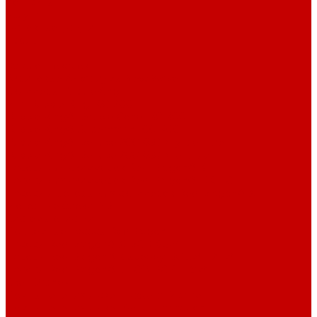
Контакты
Услуги
Основные услуги
About
...
Каталог товаров
Акриловые Аквариумы New Wave
Скиммеры BubbleKing
Mini Bubble King 160-200
Bubble King® Double Cone 130-300
Bubble King® Supermarin 100-300
Bubble King® DeLuxe 200-650 внутренние
Bubble King® DeLuxe 200-650 внешние
Насосы для скиммеров Red Dragon® 3
Насосы для скиммеров Red Dragon® BK DC
Насосы и роторы для скиммеров Red Dragon® X
Моторные блоки RD1
Системы очистки
Подъемные насосы RedDragon
Насосы Red Dragon® X DC 3-6,5м³
Насосы Red Dragon® 3 Speedy DC 5м³ - 24м³
Насосы Red Dragon® 5 ECO DC 4 - 19м³
Свет Orphek
Помпы течения и свет Ecotech Marine
Помпы течения и свет Aquaillumination