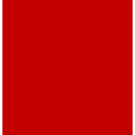
Системы Neptune Systems
Водоподготовка, осмос SpectraPure
Морская соль Preis
Расходные Материалы
Тесты и реагенты Hanna Instruments
Аквакомпьютеры, дозаторы GHL
GHL сенсоры, датчики и аксессуары
Системы DREAMBOX
Dreambox - COMPACT флис фильтр
Dreambox фильтр системы 3.0
Dreambox фильтр системы 4.0
Dreambox фильтр системы 3.1
Dreambox резервуары
ПВХ трубы и фитинги
Светильники RE-LIGHT
Dreambox аксессуары
Оборудование для Океанариумов и Прудов
Abyzz насосы для больших водоемов
GHL Industrial Line
Orphek Amazonas свет для океанариумов
Red Dragon® 4 мощные насосы для прудов
Светильники ATI Aquaristik
Кальциевые реакторы Deltec
Насосы Abyzz
Пенники Black Reef