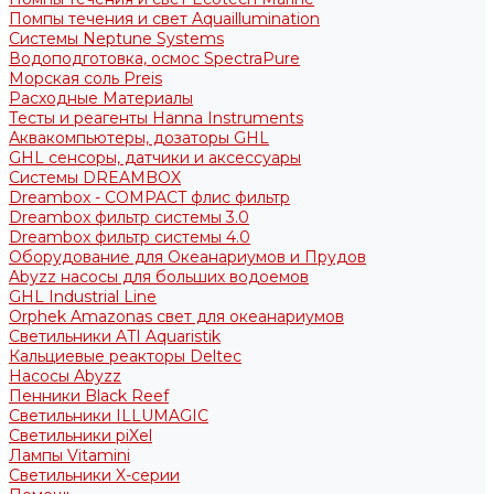
Помпы течения и свет Aquaillumination
Системы Neptune Systems
Водоподготовка, осмос SpectraPure
Морская соль Preis
Расходные Материалы
Тесты и реагенты Hanna Instruments
Аквакомпьютеры, дозаторы GHL
GHL сенсоры, датчики и аксессуары
Системы DREAMBOX
Dreambox - COMPACT флис фильтр
Dreambox фильтр системы 3.0
Dreambox фильтр системы 4.0
Оборудование для Океанариумов и Прудов
Abyzz насосы для больших водоемов
GHL Industrial Line
Orphek Amazonas свет для океанариумов
Светильники ATI Aquaristik
Кальциевые реакторы Deltec
Насосы Abyzz
Пенники Black Reef
Светильники ILLUMAGIC
Светильники piXel
Лампы Vitamini
Светильники X-серии