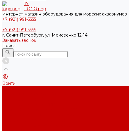
Интернет-магазин оборудования для морских аквариумов
+7 (921) 991-5555
+7 (921) 991-5555
г. Санкт-Петербург, ул. Моисеенко 12-14
Заказать звонок
Поиск
Войти
Каталог товаров
Акриловые Аквариумы New Wave
Скиммеры BubbleKing
Mini Bubble King 160-200
Bubble King® Double Cone 130-300
Bubble King® Supermarin 100-300
Подъемные насосы RedDragon
Насосы Red Dragon® X DC 3-6,5м³
Насосы Red Dragon® 3 Speedy DC 5м³ - 24м³