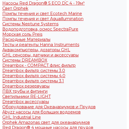
Насосы Red Dragon® 5 ECO DC 4 - 19м³
Свет Orphek
Помпы течения и свет Ecotech Marine
Помпы течения и свет Aquaillumination
Системы Neptune Systems
Водоподготовка, осмос SpectraPure
Морская соль Preis
Расходные Материалы
Тесты и реагенты Hanna Instruments
Аквакомпьютеры, дозаторы GHL
GHL сенсоры, датчики и аксессуары
Системы DREAMBOX
Dreambox - COMPACT флис фильтр
Dreambox фильтр системы 3.0
Dreambox фильтр системы 4.0
Dreambox фильтр системы 3.1
Dreambox резервуары
ПВХ трубы и фитинги
Светильники RE-LIGHT
Dreambox аксессуары
Оборудование для Океанариумов и Прудов
Abyzz насосы для больших водоемов
GHL Industrial Line
Orphek Amazonas свет для океанариумов
Red Dragon® 4 мощные насосы для прудов