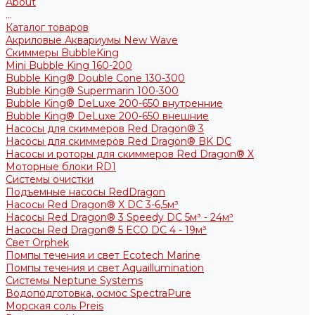
About
...
Каталог товаров
Акриловые Аквариумы New Wave
Скиммеры BubbleKing
Mini Bubble King 160-200
Bubble King® Double Cone 130-300
Bubble King® Supermarin 100-300
Bubble King® DeLuxe 200-650 внутренние
Bubble King® DeLuxe 200-650 внешние
Насосы для скиммеров Red Dragon® 3
Насосы для скиммеров Red Dragon® BK DC
Насосы и роторы для скиммеров Red Dragon® X
Моторные блоки RD1
Системы очистки
Подъемные насосы RedDragon
Насосы Red Dragon® X DC 3-6,5м³
Насосы Red Dragon® 3 Speedy DC 5м³ - 24м³
Насосы Red Dragon® 5 ECO DC 4 - 19м³
Свет Orphek
Помпы течения и свет Ecotech Marine
Помпы течения и свет Aquaillumination
Системы Neptune Systems
Водоподготовка, осмос SpectraPure
Морская соль Preis