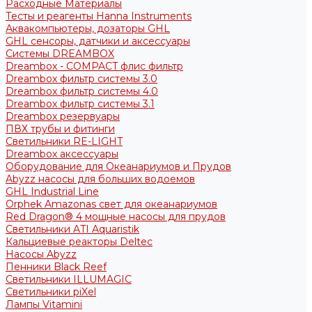
Расходные Материалы
Тесты и реагенты Hanna Instruments
Аквакомпьютеры, дозаторы GHL
GHL сенсоры, датчики и аксессуары
Системы DREAMBOX
Dreambox - COMPACT флис фильтр
Dreambox фильтр системы 3.0
Dreambox фильтр системы 4.0
Dreambox фильтр системы 3.1
Dreambox резервуары
ПВХ трубы и фитинги
Светильники RE-LIGHT
Dreambox аксессуары
Оборудование для Океанариумов и Прудов
Abyzz насосы для больших водоемов
GHL Industrial Line
Orphek Amazonas свет для океанариумов
Red Dragon® 4 мощные насосы для прудов
Светильники ATI Aquaristik
Кальциевые реакторы Deltec
Насосы Abyzz
Пенники Black Reef
Светильники ILLUMAGIC
Светильники piXel
Лампы Vitamini