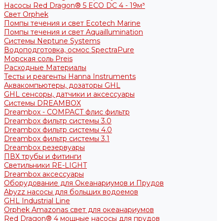
Насосы Red Dragon® 5 ECO DC 4 - 19м³
Свет Orphek
Помпы течения и свет Ecotech Marine
Помпы течения и свет Aquaillumination
Системы Neptune Systems
Водоподготовка, осмос SpectraPure
Морская соль Preis
Расходные Материалы
Тесты и реагенты Hanna Instruments
Аквакомпьютеры, дозаторы GHL
GHL сенсоры, датчики и аксессуары
Системы DREAMBOX
Dreambox - COMPACT флис фильтр
Dreambox фильтр системы 3.0
Dreambox фильтр системы 4.0
Dreambox фильтр системы 3.1
Dreambox резервуары
ПВХ трубы и фитинги
Светильники RE-LIGHT
Dreambox аксессуары
Оборудование для Океанариумов и Прудов
Abyzz насосы для больших водоемов
GHL Industrial Line
Orphek Amazonas свет для океанариумов
Red Dragon® 4 мощные насосы для прудов