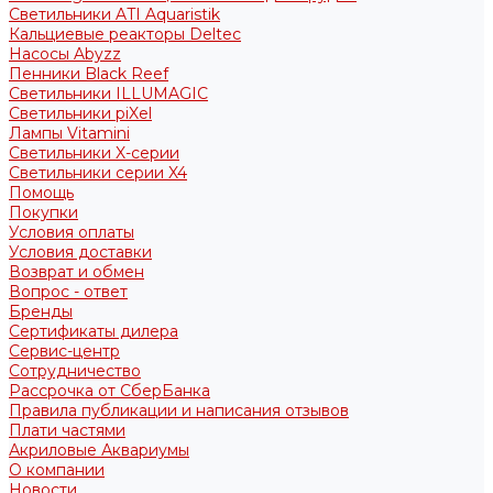
Светильники ATI Aquaristik
Кальциевые реакторы Deltec
Насосы Abyzz
Пенники Black Reef
Светильники ILLUMAGIC
Светильники piXel
Лампы Vitamini
Светильники X-серии
Светильники серии X4
Помощь
Покупки
Условия оплаты
Условия доставки
Возврат и обмен
Вопрос - ответ
Бренды
Сертификаты дилера
Сервис-центр
Сотрудничество
Рассрочка от СберБанка
Правила публикации и написания отзывов
Плати частями
Акриловые Аквариумы
О компании
Новости