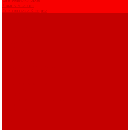
Светильники piXel
Лампы Vitamini
Светильники X-серии
Помощь
Покупки
Условия оплаты
Условия доставки
Возврат и обмен
Вопрос - ответ
Бренды
Сертификаты дилера
Сервис-центр
Сотрудничество
Рассрочка от СберБанка
Правила публикации и написания отзывов
Плати частями
Акриловые Аквариумы
О компании
Новости
Политика конфиденциальности
Отзывы
Договор оферты
Видео
Фото
Блог