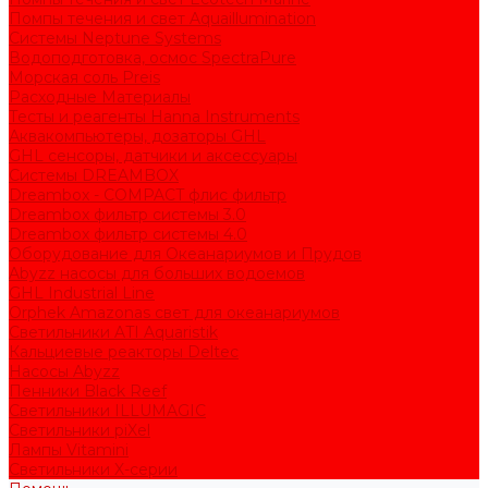
Помпы течения и свет Aquaillumination
Системы Neptune Systems
Водоподготовка, осмос SpectraPure
Морская соль Preis
Расходные Материалы
Тесты и реагенты Hanna Instruments
Аквакомпьютеры, дозаторы GHL
GHL сенсоры, датчики и аксессуары
Системы DREAMBOX
Dreambox - COMPACT флис фильтр
Dreambox фильтр системы 3.0
Dreambox фильтр системы 4.0
Оборудование для Океанариумов и Прудов
Abyzz насосы для больших водоемов
GHL Industrial Line
Orphek Amazonas свет для океанариумов
Светильники ATI Aquaristik
Кальциевые реакторы Deltec
Насосы Abyzz
Пенники Black Reef
Светильники ILLUMAGIC
Светильники piXel
Лампы Vitamini
Светильники X-серии