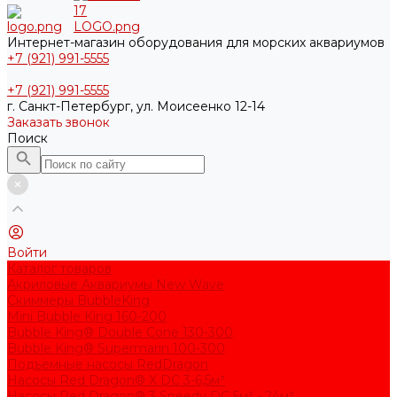
Интернет-магазин оборудования для морских аквариумов
+7 (921) 991-5555
+7 (921) 991-5555
г. Санкт-Петербург, ул. Моисеенко 12-14
Заказать звонок
Поиск
Войти
Каталог товаров
Акриловые Аквариумы New Wave
Скиммеры BubbleKing
Mini Bubble King 160-200
Bubble King® Double Cone 130-300
Bubble King® Supermarin 100-300
Подъемные насосы RedDragon
Насосы Red Dragon® X DC 3-6,5м³
Насосы Red Dragon® 3 Speedy DC 5м³ - 24м³