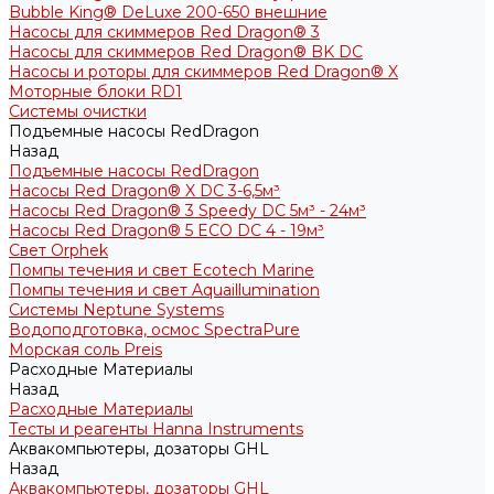
Bubble King® DeLuxe 200-650 внешние
Насосы для скиммеров Red Dragon® 3
Насосы для скиммеров Red Dragon® BK DC
Насосы и роторы для скиммеров Red Dragon® X
Моторные блоки RD1
Системы очистки
Подъемные насосы RedDragon
Назад
Подъемные насосы RedDragon
Насосы Red Dragon® X DC 3-6,5м³
Насосы Red Dragon® 3 Speedy DC 5м³ - 24м³
Насосы Red Dragon® 5 ECO DC 4 - 19м³
Свет Orphek
Помпы течения и свет Ecotech Marine
Помпы течения и свет Aquaillumination
Системы Neptune Systems
Водоподготовка, осмос SpectraPure
Морская соль Preis
Расходные Материалы
Назад
Расходные Материалы
Тесты и реагенты Hanna Instruments
Аквакомпьютеры, дозаторы GHL
Назад
Аквакомпьютеры, дозаторы GHL