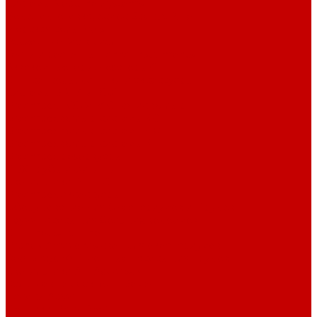
Системы Neptune Systems
Водоподготовка, осмос SpectraPure
Морская соль Preis
Расходные Материалы
Тесты и реагенты Hanna Instruments
Аквакомпьютеры, дозаторы GHL
GHL сенсоры, датчики и аксессуары
Системы DREAMBOX
Dreambox - COMPACT флис фильтр
Dreambox фильтр системы 3.0
Dreambox фильтр системы 4.0
Dreambox фильтр системы 3.1
Dreambox резервуары
ПВХ трубы и фитинги
Светильники RE-LIGHT
Dreambox аксессуары
Оборудование для Океанариумов и Прудов
Abyzz насосы для больших водоемов
GHL Industrial Line
Orphek Amazonas свет для океанариумов
Red Dragon® 4 мощные насосы для прудов
Светильники ATI Aquaristik
Кальциевые реакторы Deltec
Насосы Abyzz
Пенники Black Reef