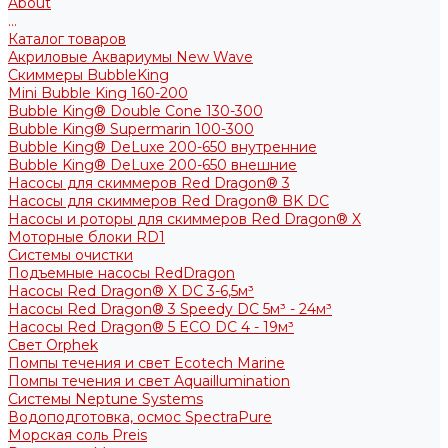
About
...
Каталог товаров
Акриловые Аквариумы New Wave
Скиммеры BubbleKing
Mini Bubble King 160-200
Bubble King® Double Cone 130-300
Bubble King® Supermarin 100-300
Bubble King® DeLuxe 200-650 внутренние
Bubble King® DeLuxe 200-650 внешние
Насосы для скиммеров Red Dragon® 3
Насосы для скиммеров Red Dragon® BK DC
Насосы и роторы для скиммеров Red Dragon® X
Моторные блоки RD1
Системы очистки
Подъемные насосы RedDragon
Насосы Red Dragon® X DC 3-6,5м³
Насосы Red Dragon® 3 Speedy DC 5м³ - 24м³
Насосы Red Dragon® 5 ECO DC 4 - 19м³
Свет Orphek
Помпы течения и свет Ecotech Marine
Помпы течения и свет Aquaillumination
Системы Neptune Systems
Водоподготовка, осмос SpectraPure
Морская соль Preis