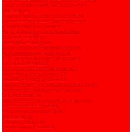
Насосы Red Dragon® 5 ECO DC 4 - 19м³
Свет Orphek
Помпы течения и свет Ecotech Marine
Помпы течения и свет Aquaillumination
Системы Neptune Systems
Водоподготовка, осмос SpectraPure
Морская соль Preis
Расходные Материалы
Тесты и реагенты Hanna Instruments
Аквакомпьютеры, дозаторы GHL
GHL сенсоры, датчики и аксессуары
Системы DREAMBOX
Dreambox - COMPACT флис фильтр
Dreambox фильтр системы 3.0
Dreambox фильтр системы 4.0
Оборудование для Океанариумов и Прудов
Abyzz насосы для больших водоемов
GHL Industrial Line
Orphek Amazonas свет для океанариумов
Светильники ATI Aquaristik
Кальциевые реакторы Deltec
Насосы Abyzz
Пенники Black Reef
Светильники ILLUMAGIC