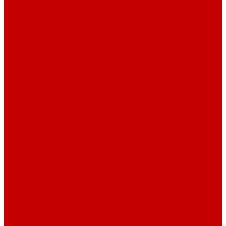
Контакты
Услуги
Основные услуги
About
...
Каталог товаров
Акриловые Аквариумы New Wave
Скиммеры BubbleKing
Mini Bubble King 160-200
Bubble King® Double Cone 130-300
Bubble King® Supermarin 100-300
Bubble King® DeLuxe 200-650 внутренние
Bubble King® DeLuxe 200-650 внешние
Насосы для скиммеров Red Dragon® 3
Насосы для скиммеров Red Dragon® BK DC
Насосы и роторы для скиммеров Red Dragon® X
Моторные блоки RD1
Системы очистки
Подъемные насосы RedDragon
Насосы Red Dragon® X DC 3-6,5м³
Насосы Red Dragon® 3 Speedy DC 5м³ - 24м³
Насосы Red Dragon® 5 ECO DC 4 - 19м³
Свет Orphek
Помпы течения и свет Ecotech Marine
Помпы течения и свет Aquaillumination