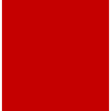
Светильники ILLUMAGIC
Светильники piXel
Лампы Vitamini
Светильники X-серии
Светильники серии X4
Помощь
Покупки
Условия оплаты
Условия доставки
Возврат и обмен
Вопрос - ответ
Бренды
Сертификаты дилера
Сервис-центр
Сотрудничество
Рассрочка от СберБанка
Правила публикации и написания отзывов
Плати частями
Акриловые Аквариумы
О компании
Новости
Политика конфиденциальности
Отзывы
Договор оферты
Видео