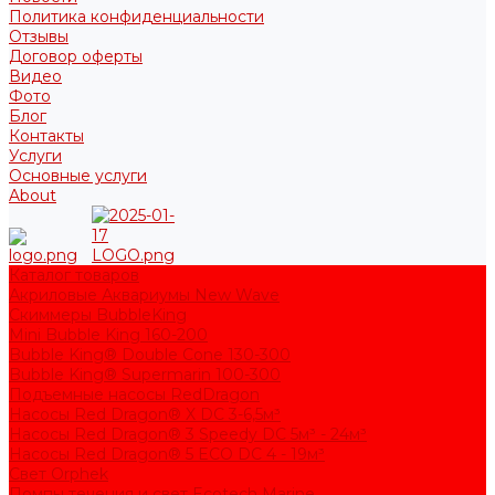
Политика конфиденциальности
Отзывы
Договор оферты
Видео
Фото
Блог
Контакты
Услуги
Основные услуги
About
Каталог товаров
Акриловые Аквариумы New Wave
Скиммеры BubbleKing
Mini Bubble King 160-200
Bubble King® Double Cone 130-300
Bubble King® Supermarin 100-300
Подъемные насосы RedDragon
Насосы Red Dragon® X DC 3-6,5м³
Насосы Red Dragon® 3 Speedy DC 5м³ - 24м³
Насосы Red Dragon® 5 ECO DC 4 - 19м³
Свет Orphek
Помпы течения и свет Ecotech Marine