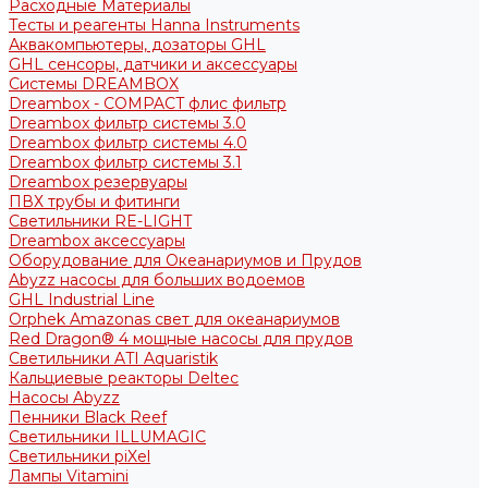
Расходные Материалы
Тесты и реагенты Hanna Instruments
Аквакомпьютеры, дозаторы GHL
GHL сенсоры, датчики и аксессуары
Системы DREAMBOX
Dreambox - COMPACT флис фильтр
Dreambox фильтр системы 3.0
Dreambox фильтр системы 4.0
Dreambox фильтр системы 3.1
Dreambox резервуары
ПВХ трубы и фитинги
Светильники RE-LIGHT
Dreambox аксессуары
Оборудование для Океанариумов и Прудов
Abyzz насосы для больших водоемов
GHL Industrial Line
Orphek Amazonas свет для океанариумов
Red Dragon® 4 мощные насосы для прудов
Светильники ATI Aquaristik
Кальциевые реакторы Deltec
Насосы Abyzz
Пенники Black Reef
Светильники ILLUMAGIC
Светильники piXel
Лампы Vitamini