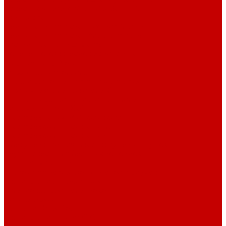
Насосы Red Dragon® 5 ECO DC 4 - 19м³
Свет Orphek
Помпы течения и свет Ecotech Marine
Помпы течения и свет Aquaillumination
Системы Neptune Systems
Водоподготовка, осмос SpectraPure
Морская соль Preis
Расходные Материалы
Тесты и реагенты Hanna Instruments
Аквакомпьютеры, дозаторы GHL
GHL сенсоры, датчики и аксессуары
Системы DREAMBOX
Dreambox - COMPACT флис фильтр
Dreambox фильтр системы 3.0
Dreambox фильтр системы 4.0
Оборудование для Океанариумов и Прудов
Abyzz насосы для больших водоемов
GHL Industrial Line
Orphek Amazonas свет для океанариумов
Светильники ATI Aquaristik
Кальциевые реакторы Deltec
Насосы Abyzz
Пенники Black Reef
Светильники ILLUMAGIC