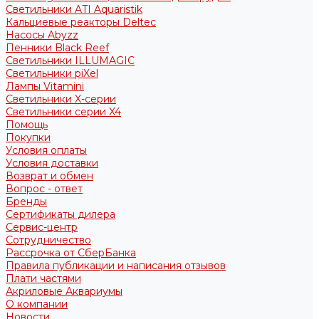
Светильники ATI Aquaristik
Кальциевые реакторы Deltec
Насосы Abyzz
Пенники Black Reef
Светильники ILLUMAGIC
Светильники piXel
Лампы Vitamini
Светильники X-серии
Светильники серии X4
Помощь
Покупки
Условия оплаты
Условия доставки
Возврат и обмен
Вопрос - ответ
Бренды
Сертификаты дилера
Сервис-центр
Сотрудничество
Рассрочка от СберБанка
Правила публикации и написания отзывов
Плати частями
Акриловые Аквариумы
О компании
Новости