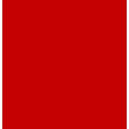
Светильники piXel
Лампы Vitamini
Светильники X-серии
Помощь
Покупки
Условия оплаты
Условия доставки
Возврат и обмен
Вопрос - ответ
Бренды
Сертификаты дилера
Сервис-центр
Сотрудничество
Рассрочка от СберБанка
Правила публикации и написания отзывов
Плати частями
Акриловые Аквариумы
О компании
Новости
Политика конфиденциальности
Отзывы
Договор оферты
Видео
Фото
Блог