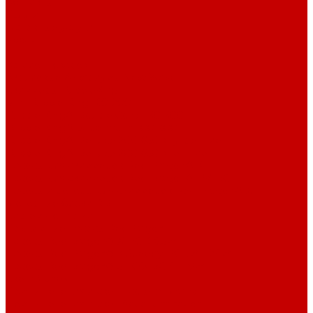
Контакты
Услуги
Основные услуги
About
...
Каталог товаров
Акриловые Аквариумы New Wave
Скиммеры BubbleKing
Mini Bubble King 160-200
Bubble King® Double Cone 130-300
Bubble King® Supermarin 100-300
Bubble King® DeLuxe 200-650 внутренние
Bubble King® DeLuxe 200-650 внешние
Насосы для скиммеров Red Dragon® 3
Насосы для скиммеров Red Dragon® BK DC
Насосы и роторы для скиммеров Red Dragon® X
Моторные блоки RD1
Системы очистки
Подъемные насосы RedDragon
Насосы Red Dragon® X DC 3-6,5м³
Насосы Red Dragon® 3 Speedy DC 5м³ - 24м³
Насосы Red Dragon® 5 ECO DC 4 - 19м³
Свет Orphek
Помпы течения и свет Ecotech Marine
Помпы течения и свет Aquaillumination