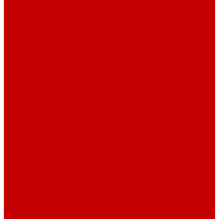
Светильники ILLUMAGIC
Светильники piXel
Лампы Vitamini
Светильники X-серии
Светильники серии X4
Помощь
Покупки
Условия оплаты
Условия доставки
Возврат и обмен
Вопрос - ответ
Бренды
Сертификаты дилера
Сервис-центр
Сотрудничество
Рассрочка от СберБанка
Правила публикации и написания отзывов
Плати частями
Акриловые Аквариумы
О компании
Новости
Политика конфиденциальности
Отзывы
Договор оферты
Видео