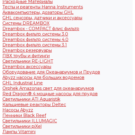
Расходные Материалы
Тесты и реагенты Hanna Instruments
Аквакомпьютеры, дозаторы GHL
GHL сенсоры, датчики и аксессуары
Системы DREAMBOX
Dreambox - COMPACT флис фильтр
Dreambox фильтр системы 3.0
Dreambox фильтр системы 4.0
Dreambox фильтр системы 3.1
Dreambox резервуары
ПВХ трубы и фитинги
Светильники RE-LIGHT
Dreambox аксессуары
Оборудование для Океанариумов и Прудов
Abyzz насосы для больших водоемов
GHL Industrial Line
Orphek Amazonas свет для океанариумов
Red Dragon® 4 мощные насосы для прудов
Светильники ATI Aquaristik
Кальциевые реакторы Deltec
Насосы Abyzz
Пенники Black Reef
Светильники ILLUMAGIC
Светильники piXel
Лампы Vitamini