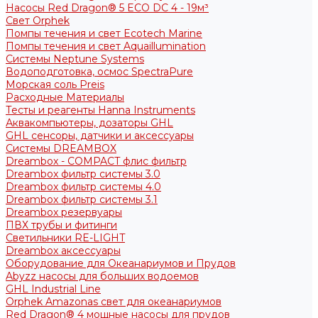
Насосы Red Dragon® 5 ECO DC 4 - 19м³
Свет Orphek
Помпы течения и свет Ecotech Marine
Помпы течения и свет Aquaillumination
Системы Neptune Systems
Водоподготовка, осмос SpectraPure
Морская соль Preis
Расходные Материалы
Тесты и реагенты Hanna Instruments
Аквакомпьютеры, дозаторы GHL
GHL сенсоры, датчики и аксессуары
Системы DREAMBOX
Dreambox - COMPACT флис фильтр
Dreambox фильтр системы 3.0
Dreambox фильтр системы 4.0
Dreambox фильтр системы 3.1
Dreambox резервуары
ПВХ трубы и фитинги
Светильники RE-LIGHT
Dreambox аксессуары
Оборудование для Океанариумов и Прудов
Abyzz насосы для больших водоемов
GHL Industrial Line
Orphek Amazonas свет для океанариумов
Red Dragon® 4 мощные насосы для прудов