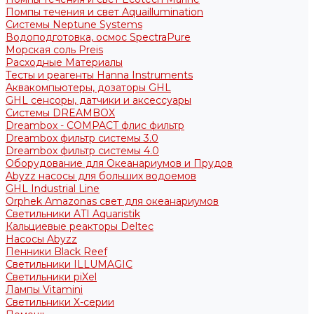
Помпы течения и свет Aquaillumination
Системы Neptune Systems
Водоподготовка, осмос SpectraPure
Морская соль Preis
Расходные Материалы
Тесты и реагенты Hanna Instruments
Аквакомпьютеры, дозаторы GHL
GHL сенсоры, датчики и аксессуары
Системы DREAMBOX
Dreambox - COMPACT флис фильтр
Dreambox фильтр системы 3.0
Dreambox фильтр системы 4.0
Оборудование для Океанариумов и Прудов
Abyzz насосы для больших водоемов
GHL Industrial Line
Orphek Amazonas свет для океанариумов
Светильники ATI Aquaristik
Кальциевые реакторы Deltec
Насосы Abyzz
Пенники Black Reef
Светильники ILLUMAGIC
Светильники piXel
Лампы Vitamini
Светильники X-серии