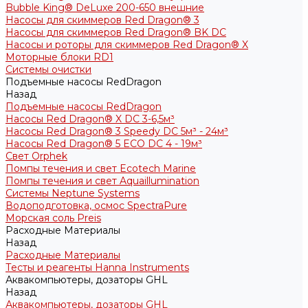
Bubble King® DeLuxe 200-650 внешние
Насосы для скиммеров Red Dragon® 3
Насосы для скиммеров Red Dragon® BK DC
Насосы и роторы для скиммеров Red Dragon® X
Моторные блоки RD1
Системы очистки
Подъемные насосы RedDragon
Назад
Подъемные насосы RedDragon
Насосы Red Dragon® X DC 3-6,5м³
Насосы Red Dragon® 3 Speedy DC 5м³ - 24м³
Насосы Red Dragon® 5 ECO DC 4 - 19м³
Свет Orphek
Помпы течения и свет Ecotech Marine
Помпы течения и свет Aquaillumination
Системы Neptune Systems
Водоподготовка, осмос SpectraPure
Морская соль Preis
Расходные Материалы
Назад
Расходные Материалы
Тесты и реагенты Hanna Instruments
Аквакомпьютеры, дозаторы GHL
Назад
Аквакомпьютеры, дозаторы GHL