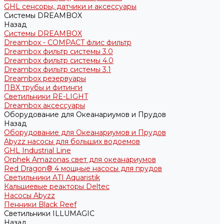
GHL сенсоры, датчики и аксессуары
Системы DREAMBOX
Назад
Системы DREAMBOX
Dreambox - COMPACT флис фильтр
Dreambox фильтр системы 3.0
Dreambox фильтр системы 4.0
Dreambox фильтр системы 3.1
Dreambox резервуары
ПВХ трубы и фитинги
Светильники RE-LIGHT
Dreambox аксессуары
Оборудование для Океанариумов и Прудов
Назад
Оборудование для Океанариумов и Прудов
Abyzz насосы для больших водоемов
GHL Industrial Line
Orphek Amazonas свет для океанариумов
Red Dragon® 4 мощные насосы для прудов
Светильники ATI Aquaristik
Кальциевые реакторы Deltec
Насосы Abyzz
Пенники Black Reef
Светильники ILLUMAGIC
Назад