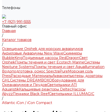
Телефоны
+7 (921) 991-5555
Главный офис
Главная
/
Каталог товаров
/
Освещение Orphek для морских аквариумов
Акриловые Аквариумы New Wave
Скиммеры
BubbleKing
Подъемные насосы RedDragon
Свет
Orphek
Помпы течения и свет Ecotech Marine
Системы
Neptune Systems
Помпы течения и свет Aquaillumination
Водоподготовка, осмос SpectraPure
Морская соль
Preis
Расходные Материалы
Аквакомпьютеры, дозаторы
GHL
Системы DREAMBOX
Оборудование для
Океанариумов и Прудов
Светильники ATI
Aquaristik
Кальциевые реакторы Deltec
Насосы
Abyzz
Пенники Black Reef
Светильники ILLUMAGIC
/
Atlantic iCon / iCon Compact