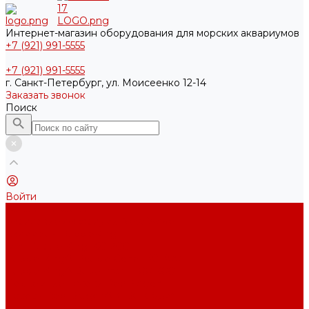
Интернет-магазин оборудования для морских аквариумов
+7 (921) 991-5555
+7 (921) 991-5555
г. Санкт-Петербург, ул. Моисеенко 12-14
Заказать звонок
Поиск
Войти
Каталог товаров
Акриловые Аквариумы New Wave
Скиммеры BubbleKing
Mini Bubble King 160-200
Bubble King® Double Cone 130-300
Bubble King® Supermarin 100-300
Подъемные насосы RedDragon
Насосы Red Dragon® X DC 3-6,5м³
Насосы Red Dragon® 3 Speedy DC 5м³ - 24м³