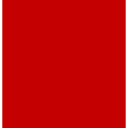
Системы Neptune Systems
Водоподготовка, осмос SpectraPure
Морская соль Preis
Расходные Материалы
Тесты и реагенты Hanna Instruments
Аквакомпьютеры, дозаторы GHL
GHL сенсоры, датчики и аксессуары
Системы DREAMBOX
Dreambox - COMPACT флис фильтр
Dreambox фильтр системы 3.0
Dreambox фильтр системы 4.0
Dreambox фильтр системы 3.1
Dreambox резервуары
ПВХ трубы и фитинги
Светильники RE-LIGHT
Dreambox аксессуары
Оборудование для Океанариумов и Прудов
Abyzz насосы для больших водоемов
GHL Industrial Line
Orphek Amazonas свет для океанариумов
Red Dragon® 4 мощные насосы для прудов
Светильники ATI Aquaristik
Кальциевые реакторы Deltec
Насосы Abyzz
Пенники Black Reef