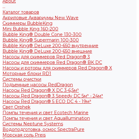
About
...
Каталог товаров
Акриловые Аквариумы New Wave
Скиммеры BubbleKing
Mini Bubble King 160-200
Bubble King® Double Cone 130-300
Bubble King® Supermarin 100-300
Bubble King® DeLuxe 200-650 внутренние
Bubble King® DeLuxe 200-650 внешние
Насосы для скиммеров Red Dragon® 3
Насосы для скиммеров Red Dragon® BK DC
Насосы и роторы для скиммеров Red Dragon® X
Моторные блоки RD1
Системы очистки
Подъемные насосы RedDragon
Насосы Red Dragon® X DC 3-6,5м³
Насосы Red Dragon® 3 Speedy DC 5м³ - 24м³
Насосы Red Dragon® 5 ECO DC 4 - 19м³
Свет Orphek
Помпы течения и свет Ecotech Marine
Помпы течения и свет Aquaillumination
Системы Neptune Systems
Водоподготовка, осмос SpectraPure
Морская соль Preis