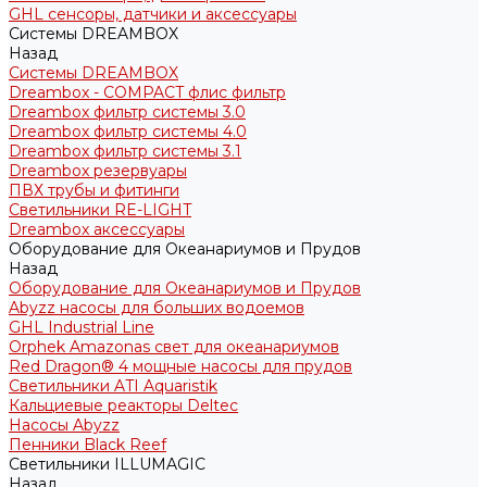
GHL сенсоры, датчики и аксессуары
Системы DREAMBOX
Назад
Системы DREAMBOX
Dreambox - COMPACT флис фильтр
Dreambox фильтр системы 3.0
Dreambox фильтр системы 4.0
Dreambox фильтр системы 3.1
Dreambox резервуары
ПВХ трубы и фитинги
Светильники RE-LIGHT
Dreambox аксессуары
Оборудование для Океанариумов и Прудов
Назад
Оборудование для Океанариумов и Прудов
Abyzz насосы для больших водоемов
GHL Industrial Line
Orphek Amazonas свет для океанариумов
Red Dragon® 4 мощные насосы для прудов
Светильники ATI Aquaristik
Кальциевые реакторы Deltec
Насосы Abyzz
Пенники Black Reef
Светильники ILLUMAGIC
Назад