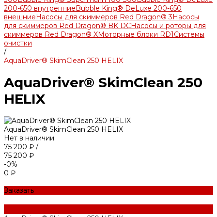
200-650 внутренние
Bubble King® DeLuxe 200-650
внешние
Насосы для скиммеров Red Dragon® 3
Насосы
для скиммеров Red Dragon® BK DC
Насосы и роторы для
скиммеров Red Dragon® X
Моторные блоки RD1
Системы
очистки
/
AquaDriver® SkimClean 250 HELIX
AquaDriver® SkimClean 250
HELIX
AquaDriver® SkimClean 250 HELIX
Нет в наличии
75 200 ₽
/
75 200 ₽
-0%
0 ₽
Заказать