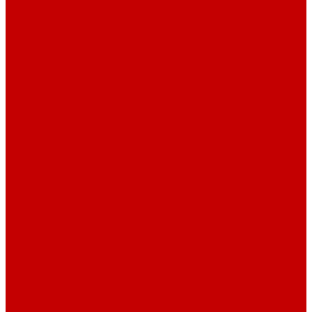
Светильники ILLUMAGIC
Светильники piXel
Лампы Vitamini
Светильники X-серии
Светильники серии X4
Помощь
Покупки
Условия оплаты
Условия доставки
Возврат и обмен
Вопрос - ответ
Бренды
Сертификаты дилера
Сервис-центр
Сотрудничество
Рассрочка от СберБанка
Правила публикации и написания отзывов
Плати частями
Акриловые Аквариумы
О компании
Новости
Политика конфиденциальности
Отзывы
Договор оферты
Видео