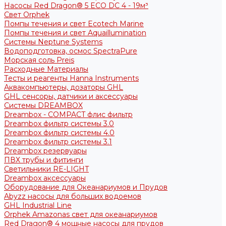
Насосы Red Dragon® 5 ECO DC 4 - 19м³
Свет Orphek
Помпы течения и свет Ecotech Marine
Помпы течения и свет Aquaillumination
Системы Neptune Systems
Водоподготовка, осмос SpectraPure
Морская соль Preis
Расходные Материалы
Тесты и реагенты Hanna Instruments
Аквакомпьютеры, дозаторы GHL
GHL сенсоры, датчики и аксессуары
Системы DREAMBOX
Dreambox - COMPACT флис фильтр
Dreambox фильтр системы 3.0
Dreambox фильтр системы 4.0
Dreambox фильтр системы 3.1
Dreambox резервуары
ПВХ трубы и фитинги
Светильники RE-LIGHT
Dreambox аксессуары
Оборудование для Океанариумов и Прудов
Abyzz насосы для больших водоемов
GHL Industrial Line
Orphek Amazonas свет для океанариумов
Red Dragon® 4 мощные насосы для прудов