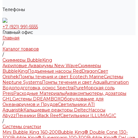
Телефоны
+7 (921) 991-5555
Главный офис
Главная
/
Каталог товаров
/
Скиммеры BubbleKing
Акриловые Аквариумы New Wave
Скиммеры
BubbleKing
Подъемные насосы RedDragon
Свет
Orphek
Помпы течения и свет Ecotech Marine
Системы
Neptune Systems
Помпы течения и свет Aquaillumination
Водоподготовка, осмос SpectraPure
Морская соль
Preis
Расходные Материалы
Аквакомпьютеры, дозаторы
GHL
Системы DREAMBOX
Оборудование для
Океанариумов и Прудов
Светильники ATI
Aquaristik
Кальциевые реакторы Deltec
Насосы
Abyzz
Пенники Black Reef
Светильники ILLUMAGIC
/
Системы очистки
Mini Bubble King 160-200
Bubble King® Double Cone 130-
300
Bubble King® Supermarin 100-300
Bubble King® DeLuxe