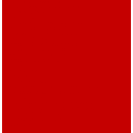
Системы Neptune Systems
Водоподготовка, осмос SpectraPure
Морская соль Preis
Расходные Материалы
Тесты и реагенты Hanna Instruments
Аквакомпьютеры, дозаторы GHL
GHL сенсоры, датчики и аксессуары
Системы DREAMBOX
Dreambox - COMPACT флис фильтр
Dreambox фильтр системы 3.0
Dreambox фильтр системы 4.0
Dreambox фильтр системы 3.1
Dreambox резервуары
ПВХ трубы и фитинги
Светильники RE-LIGHT
Dreambox аксессуары
Оборудование для Океанариумов и Прудов
Abyzz насосы для больших водоемов
GHL Industrial Line
Orphek Amazonas свет для океанариумов
Red Dragon® 4 мощные насосы для прудов
Светильники ATI Aquaristik
Кальциевые реакторы Deltec
Насосы Abyzz
Пенники Black Reef