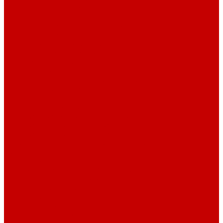
Насосы Red Dragon® 5 ECO DC 4 - 19м³
Свет Orphek
Помпы течения и свет Ecotech Marine
Помпы течения и свет Aquaillumination
Системы Neptune Systems
Водоподготовка, осмос SpectraPure
Морская соль Preis
Расходные Материалы
Тесты и реагенты Hanna Instruments
Аквакомпьютеры, дозаторы GHL
GHL сенсоры, датчики и аксессуары
Системы DREAMBOX
Dreambox - COMPACT флис фильтр
Dreambox фильтр системы 3.0
Dreambox фильтр системы 4.0
Оборудование для Океанариумов и Прудов
Abyzz насосы для больших водоемов
GHL Industrial Line
Orphek Amazonas свет для океанариумов
Светильники ATI Aquaristik
Кальциевые реакторы Deltec
Насосы Abyzz
Пенники Black Reef
Светильники ILLUMAGIC