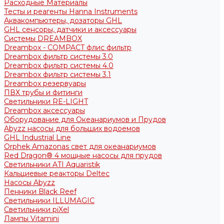
Расходные Материалы
Тесты и реагенты Hanna Instruments
Аквакомпьютеры, дозаторы GHL
GHL сенсоры, датчики и аксессуары
Системы DREAMBOX
Dreambox - COMPACT флис фильтр
Dreambox фильтр системы 3.0
Dreambox фильтр системы 4.0
Dreambox фильтр системы 3.1
Dreambox резервуары
ПВХ трубы и фитинги
Светильники RE-LIGHT
Dreambox аксессуары
Оборудование для Океанариумов и Прудов
Abyzz насосы для больших водоемов
GHL Industrial Line
Orphek Amazonas свет для океанариумов
Red Dragon® 4 мощные насосы для прудов
Светильники ATI Aquaristik
Кальциевые реакторы Deltec
Насосы Abyzz
Пенники Black Reef
Светильники ILLUMAGIC
Светильники piXel
Лампы Vitamini