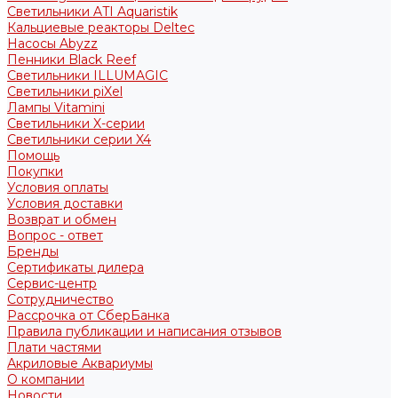
Светильники ATI Aquaristik
Кальциевые реакторы Deltec
Насосы Abyzz
Пенники Black Reef
Светильники ILLUMAGIC
Светильники piXel
Лампы Vitamini
Светильники X-серии
Светильники серии X4
Помощь
Покупки
Условия оплаты
Условия доставки
Возврат и обмен
Вопрос - ответ
Бренды
Сертификаты дилера
Сервис-центр
Сотрудничество
Рассрочка от СберБанка
Правила публикации и написания отзывов
Плати частями
Акриловые Аквариумы
О компании
Новости