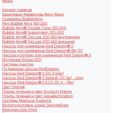
About
...
Каталог товаров
Акриловые Аквариумы New Wave
Скиммеры BubbleKing
Mini Bubble King 160-200
Bubble King® Double Cone 130-300
Bubble King® Supermarin 100-300
Bubble King® DeLuxe 200-650 внутренние
Bubble King® DeLuxe 200-650 внешние
Насосы для скиммеров Red Dragon® 3
Насосы для скиммеров Red Dragon® BK DC
Насосы и роторы для скиммеров Red Dragon® X
Моторные блоки RD1
Системы очистки
Подъемные насосы RedDragon
Насосы Red Dragon® X DC 3-6,5м³
Насосы Red Dragon® 3 Speedy DC 5м³ - 24м³
Насосы Red Dragon® 5 ECO DC 4 - 19м³
Свет Orphek
Помпы течения и свет Ecotech Marine
Помпы течения и свет Aquaillumination
Системы Neptune Systems
Водоподготовка, осмос SpectraPure
Морская соль Preis