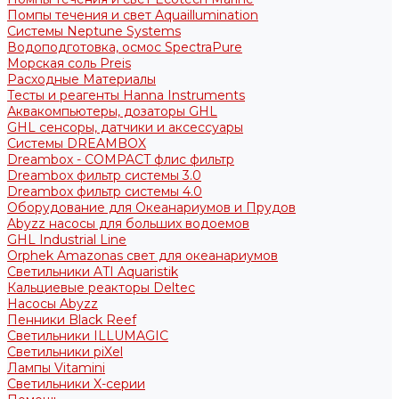
Помпы течения и свет Aquaillumination
Системы Neptune Systems
Водоподготовка, осмос SpectraPure
Морская соль Preis
Расходные Материалы
Тесты и реагенты Hanna Instruments
Аквакомпьютеры, дозаторы GHL
GHL сенсоры, датчики и аксессуары
Системы DREAMBOX
Dreambox - COMPACT флис фильтр
Dreambox фильтр системы 3.0
Dreambox фильтр системы 4.0
Оборудование для Океанариумов и Прудов
Abyzz насосы для больших водоемов
GHL Industrial Line
Orphek Amazonas свет для океанариумов
Светильники ATI Aquaristik
Кальциевые реакторы Deltec
Насосы Abyzz
Пенники Black Reef
Светильники ILLUMAGIC
Светильники piXel
Лампы Vitamini
Светильники X-серии