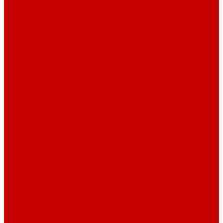
Контакты
Услуги
Основные услуги
About
...
Каталог товаров
Акриловые Аквариумы New Wave
Скиммеры BubbleKing
Mini Bubble King 160-200
Bubble King® Double Cone 130-300
Bubble King® Supermarin 100-300
Bubble King® DeLuxe 200-650 внутренние
Bubble King® DeLuxe 200-650 внешние
Насосы для скиммеров Red Dragon® 3
Насосы для скиммеров Red Dragon® BK DC
Насосы и роторы для скиммеров Red Dragon® X
Моторные блоки RD1
Системы очистки
Подъемные насосы RedDragon
Насосы Red Dragon® X DC 3-6,5м³
Насосы Red Dragon® 3 Speedy DC 5м³ - 24м³
Насосы Red Dragon® 5 ECO DC 4 - 19м³
Свет Orphek
Помпы течения и свет Ecotech Marine
Помпы течения и свет Aquaillumination