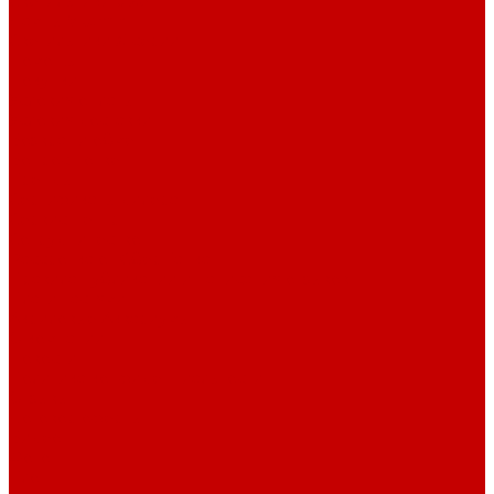
Светильники piXel
Лампы Vitamini
Светильники X-серии
Помощь
Покупки
Условия оплаты
Условия доставки
Возврат и обмен
Вопрос - ответ
Бренды
Сертификаты дилера
Сервис-центр
Сотрудничество
Рассрочка от СберБанка
Правила публикации и написания отзывов
Плати частями
Акриловые Аквариумы
О компании
Новости
Политика конфиденциальности
Отзывы
Договор оферты
Видео
Фото
Блог