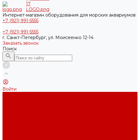
Интернет-магазин оборудования для морских аквариумов
+7 (921) 991-5555
+7 (921) 991-5555
г. Санкт-Петербург, ул. Моисеенко 12-14
Заказать звонок
Поиск
Войти
Каталог товаров
Акриловые Аквариумы New Wave
Скиммеры BubbleKing
Mini Bubble King 160-200
Bubble King® Double Cone 130-300
Bubble King® Supermarin 100-300
Подъемные насосы RedDragon
Насосы Red Dragon® X DC 3-6,5м³
Насосы Red Dragon® 3 Speedy DC 5м³ - 24м³