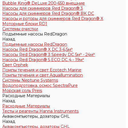
Bubble King® DeLuxe 200-650 внешние
Насосы для скиммеров Red Dragon® 3
Насосы для скиммеров Red Dragon® BK DC
Насосы и роторы для скиммеров Red Dragon® X
Моторные блоки RD1
Системы очистки
Подъемные насосы RedDragon
Назад
Подъемные насосы RedDragon
Насосы Red Dragon® X DC 3-6,5м³
Насосы Red Dragon® 3 Speedy DC 5м³ - 24м³
Насосы Red Dragon® 5 ECO DC 4 - 19м³
Свет Orphek
Помпы течения и свет Ecotech Marine
Помпы течения и свет Aquaillumination
Системы Neptune Systems
Водоподготовка, осмос SpectraPure
Морская соль Preis
Расходные Материалы
Назад
Расходные Материалы
Тесты и реагенты Hanna Instruments
Аквакомпьютеры, дозаторы GHL
Назад
Аквакомпьютеры, дозаторы GHL