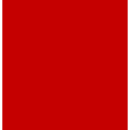
Системы Neptune Systems
Водоподготовка, осмос SpectraPure
Морская соль Preis
Расходные Материалы
Тесты и реагенты Hanna Instruments
Аквакомпьютеры, дозаторы GHL
GHL сенсоры, датчики и аксессуары
Системы DREAMBOX
Dreambox - COMPACT флис фильтр
Dreambox фильтр системы 3.0
Dreambox фильтр системы 4.0
Dreambox фильтр системы 3.1
Dreambox резервуары
ПВХ трубы и фитинги
Светильники RE-LIGHT
Dreambox аксессуары
Оборудование для Океанариумов и Прудов
Abyzz насосы для больших водоемов
GHL Industrial Line
Orphek Amazonas свет для океанариумов
Red Dragon® 4 мощные насосы для прудов
Светильники ATI Aquaristik
Кальциевые реакторы Deltec
Насосы Abyzz
Пенники Black Reef