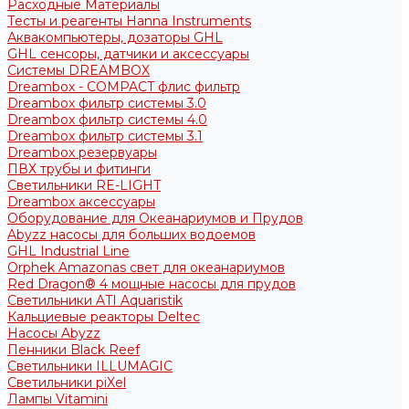
Расходные Материалы
Тесты и реагенты Hanna Instruments
Аквакомпьютеры, дозаторы GHL
GHL сенсоры, датчики и аксессуары
Системы DREAMBOX
Dreambox - COMPACT флис фильтр
Dreambox фильтр системы 3.0
Dreambox фильтр системы 4.0
Dreambox фильтр системы 3.1
Dreambox резервуары
ПВХ трубы и фитинги
Светильники RE-LIGHT
Dreambox аксессуары
Оборудование для Океанариумов и Прудов
Abyzz насосы для больших водоемов
GHL Industrial Line
Orphek Amazonas свет для океанариумов
Red Dragon® 4 мощные насосы для прудов
Светильники ATI Aquaristik
Кальциевые реакторы Deltec
Насосы Abyzz
Пенники Black Reef
Светильники ILLUMAGIC
Светильники piXel
Лампы Vitamini