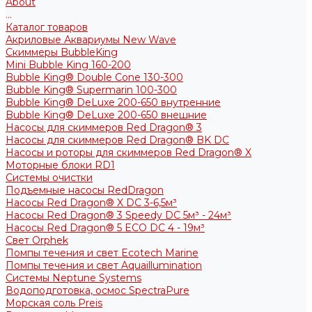
About
...
Каталог товаров
Акриловые Аквариумы New Wave
Скиммеры BubbleKing
Mini Bubble King 160-200
Bubble King® Double Cone 130-300
Bubble King® Supermarin 100-300
Bubble King® DeLuxe 200-650 внутренние
Bubble King® DeLuxe 200-650 внешние
Насосы для скиммеров Red Dragon® 3
Насосы для скиммеров Red Dragon® BK DC
Насосы и роторы для скиммеров Red Dragon® X
Моторные блоки RD1
Системы очистки
Подъемные насосы RedDragon
Насосы Red Dragon® X DC 3-6,5м³
Насосы Red Dragon® 3 Speedy DC 5м³ - 24м³
Насосы Red Dragon® 5 ECO DC 4 - 19м³
Свет Orphek
Помпы течения и свет Ecotech Marine
Помпы течения и свет Aquaillumination
Системы Neptune Systems
Водоподготовка, осмос SpectraPure
Морская соль Preis