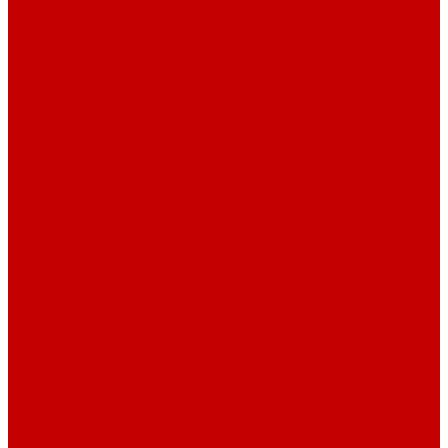
Насосы Red Dragon® 5 ECO DC 4 - 19м³
Свет Orphek
Помпы течения и свет Ecotech Marine
Помпы течения и свет Aquaillumination
Системы Neptune Systems
Водоподготовка, осмос SpectraPure
Морская соль Preis
Расходные Материалы
Тесты и реагенты Hanna Instruments
Аквакомпьютеры, дозаторы GHL
GHL сенсоры, датчики и аксессуары
Системы DREAMBOX
Dreambox - COMPACT флис фильтр
Dreambox фильтр системы 3.0
Dreambox фильтр системы 4.0
Оборудование для Океанариумов и Прудов
Abyzz насосы для больших водоемов
GHL Industrial Line
Orphek Amazonas свет для океанариумов
Светильники ATI Aquaristik
Кальциевые реакторы Deltec
Насосы Abyzz
Пенники Black Reef
Светильники ILLUMAGIC