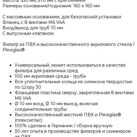
Высота: 530 мм, 570 мм с креплением
Размеры основания/подножия: 160 x 160 мм
С массивным основанием, для безопасной установки
Фланец с 8 винтами M6 V4A
Вход/выход для труб 10 мм
С выпускным клапаном
Фильтр из ПВХ и высококачественного акрилового стекла /
Plexiglas®
Универсальный, может использоваться в качестве
фильтра для различных сред
100 мм акриловая среда - труба
Все уплотнительные кольца из силикона твердостью
по Шору 30
Фланцевая пластина сверху, закрепленная 8 винтами
M6 V4A
Ø 10 мм вход, Ø 10 мм выход, включая
соединительные трубы
Высококачественный жесткий ПВХ и Plexiglas®
(плексиглас)
100% сделано в Германии / сборка вручную
30 лет опыта в производстве фильтров и скиммеров
из ПВХ