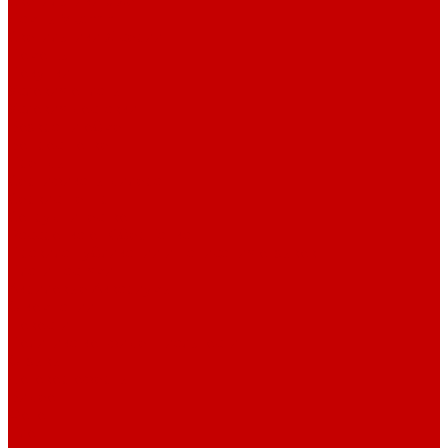
Светильники piXel
Лампы Vitamini
Светильники X-серии
Помощь
Покупки
Условия оплаты
Условия доставки
Возврат и обмен
Вопрос - ответ
Бренды
Сертификаты дилера
Сервис-центр
Сотрудничество
Рассрочка от СберБанка
Правила публикации и написания отзывов
Плати частями
Акриловые Аквариумы
О компании
Новости
Политика конфиденциальности
Отзывы
Договор оферты
Видео
Фото
Блог