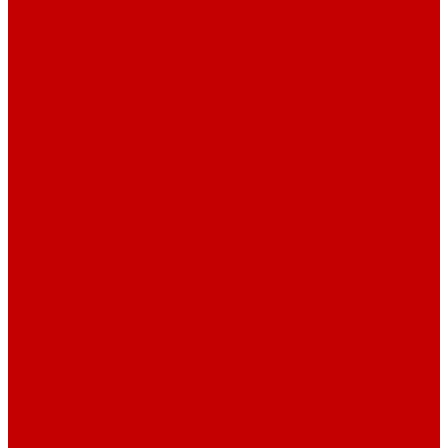
Контакты
Услуги
Основные услуги
About
...
Каталог товаров
Акриловые Аквариумы New Wave
Скиммеры BubbleKing
Mini Bubble King 160-200
Bubble King® Double Cone 130-300
Bubble King® Supermarin 100-300
Bubble King® DeLuxe 200-650 внутренние
Bubble King® DeLuxe 200-650 внешние
Насосы для скиммеров Red Dragon® 3
Насосы для скиммеров Red Dragon® BK DC
Насосы и роторы для скиммеров Red Dragon® X
Моторные блоки RD1
Системы очистки
Подъемные насосы RedDragon
Насосы Red Dragon® X DC 3-6,5м³
Насосы Red Dragon® 3 Speedy DC 5м³ - 24м³
Насосы Red Dragon® 5 ECO DC 4 - 19м³
Свет Orphek
Помпы течения и свет Ecotech Marine
Помпы течения и свет Aquaillumination