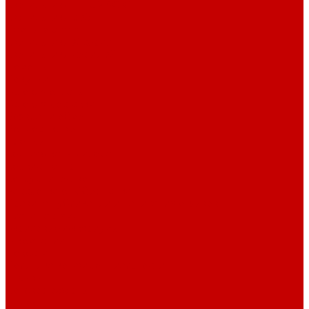
Светильники ILLUMAGIC
Светильники piXel
Лампы Vitamini
Светильники X-серии
Светильники серии X4
Помощь
Покупки
Условия оплаты
Условия доставки
Возврат и обмен
Вопрос - ответ
Бренды
Сертификаты дилера
Сервис-центр
Сотрудничество
Рассрочка от СберБанка
Правила публикации и написания отзывов
Плати частями
Акриловые Аквариумы
О компании
Новости
Политика конфиденциальности
Отзывы
Договор оферты
Видео