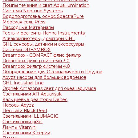
Помпы течения и свет Aquaillumination
Системы Neptune Systems
Водоподготовка, осмос SpectraPure
Морская соль Preis
Расходные Материалы
Тесты и реагенты Hanna Instruments
Аквакомпьютеры, дозаторы GHL
GHL сенсоры, датчики и аксессуары
Системы DREAMBOX
Dreambox - COMPACT флис фильтр
Dreambox фильтр системы 3.0
Dreambox фильтр системы 4.0
Оборудование для Океанариумов и Прудов
Abyzz насосы для больших водоемов
GHL Industrial Line
Orphek Amazonas свет для океанариумов
Светильники ATI Aquaristik
Кальциевые реакторы Deltec
Насосы Abyzz
Пенники Black Reef
Светильники ILLUMAGIC
Светильники piXel
Лампы Vitamini
Светильники X-серии