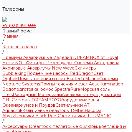
Телефоны
+7 (921) 991-5555
Главный офис
Главная
/
Каталог товаров
/
Премиум Аквариумные Изделия DREAMBOX от Royal
Exclusiv® - Фильтры, Резервуары, Системы Автодолива
Акриловые Аквариумы New Wave
Скиммеры
BubbleKing
Подъемные насосы RedDragon
Свет
Orphek
Помпы течения и свет Ecotech Marine
Системы
Neptune Systems
Помпы течения и свет Aquaillumination
Водоподготовка, осмос SpectraPure
Морская соль
Preis
Расходные Материалы
Аквакомпьютеры, дозаторы
GHL
Системы DREAMBOX
Оборудование для
Океанариумов и Прудов
Светильники ATI
Aquaristik
Кальциевые реакторы Deltec
Насосы
Abyzz
Пенники Black Reef
Светильники ILLUMAGIC
/
Аксессуары Dreambox: пеллетсные фильтры, крепления и
Royal Exclusiv