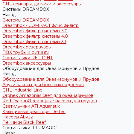
GHL сенсоры, датчики и аксессуары
Системы DREAMBOX
Назад
Системы DREAMBOX
Dreambox - COMPACT флис фильтр
Dreambox фильтр системы 3.0
Dreambox фильтр системы 4.0
Dreambox фильтр системы 3.1
Dreambox резервуары
ПВХ трубы и фитинги
Светильники RE-LIGHT
Dreambox аксессуары
Оборудование для Океанариумов и Прудов
Назад
Оборудование для Океанариумов и Прудов
Abyzz насосы для больших водоемов
GHL Industrial Line
Orphek Amazonas свет для океанариумов
Red Dragon® 4 мощные насосы для прудов
Светильники ATI Aquaristik
Кальциевые реакторы Deltec
Насосы Abyzz
Пенники Black Reef
Светильники ILLUMAGIC
Назад