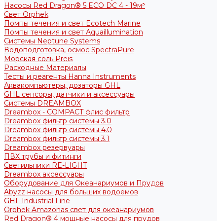
Насосы Red Dragon® 5 ECO DC 4 - 19м³
Свет Orphek
Помпы течения и свет Ecotech Marine
Помпы течения и свет Aquaillumination
Системы Neptune Systems
Водоподготовка, осмос SpectraPure
Морская соль Preis
Расходные Материалы
Тесты и реагенты Hanna Instruments
Аквакомпьютеры, дозаторы GHL
GHL сенсоры, датчики и аксессуары
Системы DREAMBOX
Dreambox - COMPACT флис фильтр
Dreambox фильтр системы 3.0
Dreambox фильтр системы 4.0
Dreambox фильтр системы 3.1
Dreambox резервуары
ПВХ трубы и фитинги
Светильники RE-LIGHT
Dreambox аксессуары
Оборудование для Океанариумов и Прудов
Abyzz насосы для больших водоемов
GHL Industrial Line
Orphek Amazonas свет для океанариумов
Red Dragon® 4 мощные насосы для прудов