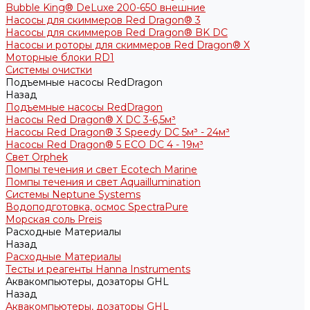
Bubble King® DeLuxe 200-650 внешние
Насосы для скиммеров Red Dragon® 3
Насосы для скиммеров Red Dragon® BK DC
Насосы и роторы для скиммеров Red Dragon® X
Моторные блоки RD1
Системы очистки
Подъемные насосы RedDragon
Назад
Подъемные насосы RedDragon
Насосы Red Dragon® X DC 3-6,5м³
Насосы Red Dragon® 3 Speedy DC 5м³ - 24м³
Насосы Red Dragon® 5 ECO DC 4 - 19м³
Свет Orphek
Помпы течения и свет Ecotech Marine
Помпы течения и свет Aquaillumination
Системы Neptune Systems
Водоподготовка, осмос SpectraPure
Морская соль Preis
Расходные Материалы
Назад
Расходные Материалы
Тесты и реагенты Hanna Instruments
Аквакомпьютеры, дозаторы GHL
Назад
Аквакомпьютеры, дозаторы GHL