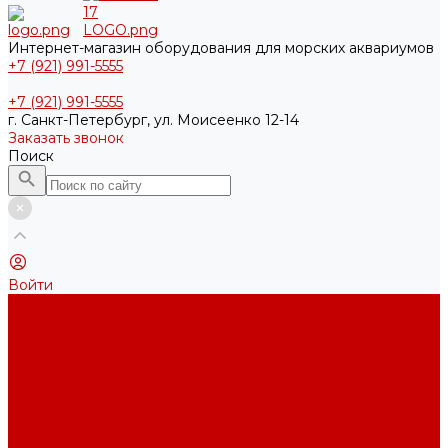
Интернет-магазин оборудования для морских аквариумов
+7 (921) 991-5555
+7 (921) 991-5555
г. Санкт-Петербург, ул. Моисеенко 12-14
Заказать звонок
Поиск
Войти
Каталог товаров
Акриловые Аквариумы New Wave
Скиммеры BubbleKing
Mini Bubble King 160-200
Bubble King® Double Cone 130-300
Bubble King® Supermarin 100-300
Подъемные насосы RedDragon
Насосы Red Dragon® X DC 3-6,5м³
Насосы Red Dragon® 3 Speedy DC 5м³ - 24м³