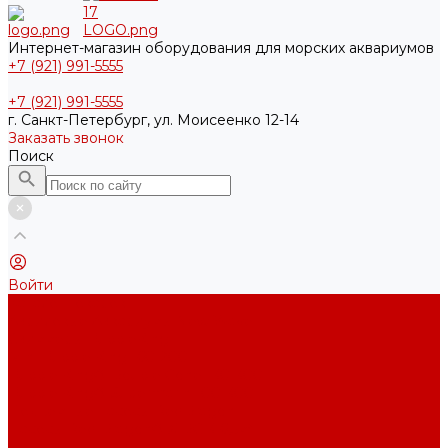
Интернет-магазин оборудования для морских аквариумов
+7 (921) 991-5555
+7 (921) 991-5555
г. Санкт-Петербург, ул. Моисеенко 12-14
Заказать звонок
Поиск
Войти
Каталог товаров
Акриловые Аквариумы New Wave
Скиммеры BubbleKing
Mini Bubble King 160-200
Bubble King® Double Cone 130-300
Bubble King® Supermarin 100-300
Подъемные насосы RedDragon
Насосы Red Dragon® X DC 3-6,5м³
Насосы Red Dragon® 3 Speedy DC 5м³ - 24м³