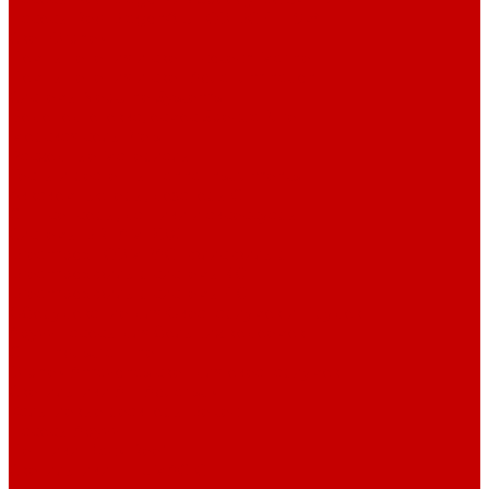
Насосы Red Dragon® 5 ECO DC 4 - 19м³
Свет Orphek
Помпы течения и свет Ecotech Marine
Помпы течения и свет Aquaillumination
Системы Neptune Systems
Водоподготовка, осмос SpectraPure
Морская соль Preis
Расходные Материалы
Тесты и реагенты Hanna Instruments
Аквакомпьютеры, дозаторы GHL
GHL сенсоры, датчики и аксессуары
Системы DREAMBOX
Dreambox - COMPACT флис фильтр
Dreambox фильтр системы 3.0
Dreambox фильтр системы 4.0
Оборудование для Океанариумов и Прудов
Abyzz насосы для больших водоемов
GHL Industrial Line
Orphek Amazonas свет для океанариумов
Светильники ATI Aquaristik
Кальциевые реакторы Deltec
Насосы Abyzz
Пенники Black Reef
Светильники ILLUMAGIC