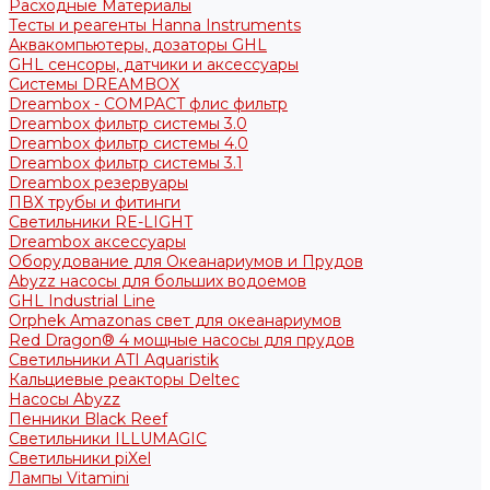
Расходные Материалы
Тесты и реагенты Hanna Instruments
Аквакомпьютеры, дозаторы GHL
GHL сенсоры, датчики и аксессуары
Системы DREAMBOX
Dreambox - COMPACT флис фильтр
Dreambox фильтр системы 3.0
Dreambox фильтр системы 4.0
Dreambox фильтр системы 3.1
Dreambox резервуары
ПВХ трубы и фитинги
Светильники RE-LIGHT
Dreambox аксессуары
Оборудование для Океанариумов и Прудов
Abyzz насосы для больших водоемов
GHL Industrial Line
Orphek Amazonas свет для океанариумов
Red Dragon® 4 мощные насосы для прудов
Светильники ATI Aquaristik
Кальциевые реакторы Deltec
Насосы Abyzz
Пенники Black Reef
Светильники ILLUMAGIC
Светильники piXel
Лампы Vitamini