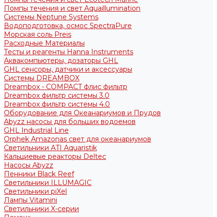
Помпы течения и свет Aquaillumination
Системы Neptune Systems
Водоподготовка, осмос SpectraPure
Морская соль Preis
Расходные Материалы
Тесты и реагенты Hanna Instruments
Аквакомпьютеры, дозаторы GHL
GHL сенсоры, датчики и аксессуары
Системы DREAMBOX
Dreambox - COMPACT флис фильтр
Dreambox фильтр системы 3.0
Dreambox фильтр системы 4.0
Оборудование для Океанариумов и Прудов
Abyzz насосы для больших водоемов
GHL Industrial Line
Orphek Amazonas свет для океанариумов
Светильники ATI Aquaristik
Кальциевые реакторы Deltec
Насосы Abyzz
Пенники Black Reef
Светильники ILLUMAGIC
Светильники piXel
Лампы Vitamini
Светильники X-серии