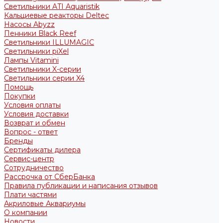
Светильники ATI Aquaristik
Кальциевые реакторы Deltec
Насосы Abyzz
Пенники Black Reef
Светильники ILLUMAGIC
Светильники piXel
Лампы Vitamini
Светильники X-серии
Светильники серии X4
Помощь
Покупки
Условия оплаты
Условия доставки
Возврат и обмен
Вопрос - ответ
Бренды
Сертификаты дилера
Сервис-центр
Сотрудничество
Рассрочка от СберБанка
Правила публикации и написания отзывов
Плати частями
Акриловые Аквариумы
О компании
Новости