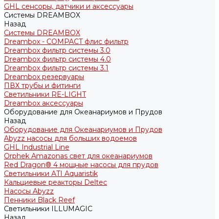
GHL сенсоры, датчики и аксессуары
Системы DREAMBOX
Назад
Системы DREAMBOX
Dreambox - COMPACT флис фильтр
Dreambox фильтр системы 3.0
Dreambox фильтр системы 4.0
Dreambox фильтр системы 3.1
Dreambox резервуары
ПВХ трубы и фитинги
Светильники RE-LIGHT
Dreambox аксессуары
Оборудование для Океанариумов и Прудов
Назад
Оборудование для Океанариумов и Прудов
Abyzz насосы для больших водоемов
GHL Industrial Line
Orphek Amazonas свет для океанариумов
Red Dragon® 4 мощные насосы для прудов
Светильники ATI Aquaristik
Кальциевые реакторы Deltec
Насосы Abyzz
Пенники Black Reef
Светильники ILLUMAGIC
Назад