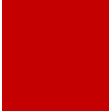
Системы Neptune Systems
Водоподготовка, осмос SpectraPure
Морская соль Preis
Расходные Материалы
Тесты и реагенты Hanna Instruments
Аквакомпьютеры, дозаторы GHL
GHL сенсоры, датчики и аксессуары
Системы DREAMBOX
Dreambox - COMPACT флис фильтр
Dreambox фильтр системы 3.0
Dreambox фильтр системы 4.0
Dreambox фильтр системы 3.1
Dreambox резервуары
ПВХ трубы и фитинги
Светильники RE-LIGHT
Dreambox аксессуары
Оборудование для Океанариумов и Прудов
Abyzz насосы для больших водоемов
GHL Industrial Line
Orphek Amazonas свет для океанариумов
Red Dragon® 4 мощные насосы для прудов
Светильники ATI Aquaristik
Кальциевые реакторы Deltec
Насосы Abyzz
Пенники Black Reef