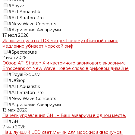
#Abyzz
#ATI Aquaristik
#ATI Straton Pro
#New Wave Concepts
#Акриловые Аквариумы
17 июл 2026
Иллюзия нуля на TDS-метре: Почему обычный осмос
медленно убивает морской риф
#Spectrapure
2 июл 2026
Обзор ATI Straton X и кастомного акрилового аквариума
Emoceans от New Wave: новое слово в рифовом дизайне
#RoyalExclusiv
#Обзор
#ATI Aquaristik
#ATI Straton Pro
#New Wave Concepts
#Акриловые Аквариумы
13 мая 2026
Панель управления GHL – Ваш аквариум в одном месте.
#GHL
7 янв 2026
Наш лучший LED светильник для морских аквариумов: