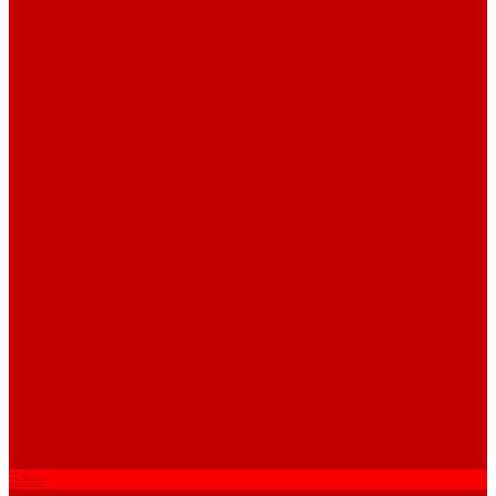
Светильники piXel
Лампы Vitamini
Светильники X-серии
Помощь
Покупки
Условия оплаты
Условия доставки
Возврат и обмен
Вопрос - ответ
Бренды
Сертификаты дилера
Сервис-центр
Сотрудничество
Рассрочка от СберБанка
Правила публикации и написания отзывов
Плати частями
Акриловые Аквариумы
О компании
Новости
Политика конфиденциальности
Отзывы
Договор оферты
Видео
Фото
Блог