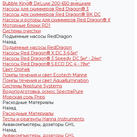
Bubble King® DeLuxe 200-650 внешние
Насосы для скиммеров Red Dragon® 3
Насосы для скиммеров Red Dragon® BK DC
Насосы и роторы для скиммеров Red Dragon® X
Моторные блоки RD1
Системы очистки
Подъемные насосы RedDragon
Назад
Подъемные насосы RedDragon
Насосы Red Dragon® X DC 3-6,5м³
Насосы Red Dragon® 3 Speedy DC 5м³ - 24м³
Насосы Red Dragon® 5 ECO DC 4 - 19м³
Свет Orphek
Помпы течения и свет Ecotech Marine
Помпы течения и свет Aquaillumination
Системы Neptune Systems
Водоподготовка, осмос SpectraPure
Морская соль Preis
Расходные Материалы
Назад
Расходные Материалы
Тесты и реагенты Hanna Instruments
Аквакомпьютеры, дозаторы GHL
Назад
Аквакомпьютеры, дозаторы GHL