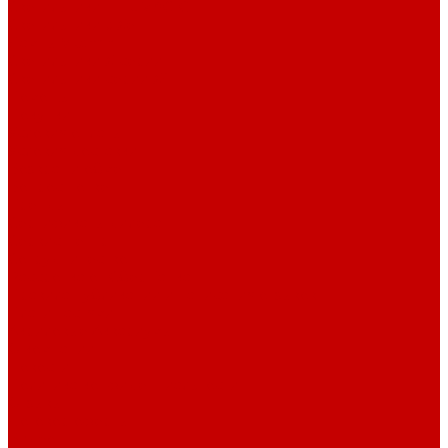
Светильники ILLUMAGIC
Светильники piXel
Лампы Vitamini
Светильники X-серии
Светильники серии X4
Помощь
Покупки
Условия оплаты
Условия доставки
Возврат и обмен
Вопрос - ответ
Бренды
Сертификаты дилера
Сервис-центр
Сотрудничество
Рассрочка от СберБанка
Правила публикации и написания отзывов
Плати частями
Акриловые Аквариумы
О компании
Новости
Политика конфиденциальности
Отзывы
Договор оферты
Видео