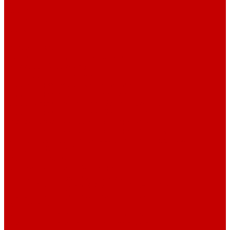
Контакты
Услуги
Основные услуги
About
...
Каталог товаров
Акриловые Аквариумы New Wave
Скиммеры BubbleKing
Mini Bubble King 160-200
Bubble King® Double Cone 130-300
Bubble King® Supermarin 100-300
Bubble King® DeLuxe 200-650 внутренние
Bubble King® DeLuxe 200-650 внешние
Насосы для скиммеров Red Dragon® 3
Насосы для скиммеров Red Dragon® BK DC
Насосы и роторы для скиммеров Red Dragon® X
Моторные блоки RD1
Системы очистки
Подъемные насосы RedDragon
Насосы Red Dragon® X DC 3-6,5м³
Насосы Red Dragon® 3 Speedy DC 5м³ - 24м³
Насосы Red Dragon® 5 ECO DC 4 - 19м³
Свет Orphek
Помпы течения и свет Ecotech Marine
Помпы течения и свет Aquaillumination