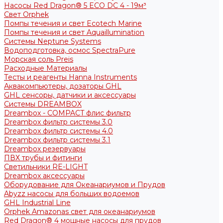
Насосы Red Dragon® 5 ECO DC 4 - 19м³
Свет Orphek
Помпы течения и свет Ecotech Marine
Помпы течения и свет Aquaillumination
Системы Neptune Systems
Водоподготовка, осмос SpectraPure
Морская соль Preis
Расходные Материалы
Тесты и реагенты Hanna Instruments
Аквакомпьютеры, дозаторы GHL
GHL сенсоры, датчики и аксессуары
Системы DREAMBOX
Dreambox - COMPACT флис фильтр
Dreambox фильтр системы 3.0
Dreambox фильтр системы 4.0
Dreambox фильтр системы 3.1
Dreambox резервуары
ПВХ трубы и фитинги
Светильники RE-LIGHT
Dreambox аксессуары
Оборудование для Океанариумов и Прудов
Abyzz насосы для больших водоемов
GHL Industrial Line
Orphek Amazonas свет для океанариумов
Red Dragon® 4 мощные насосы для прудов