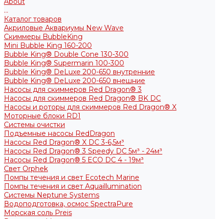
About
...
Каталог товаров
Акриловые Аквариумы New Wave
Скиммеры BubbleKing
Mini Bubble King 160-200
Bubble King® Double Cone 130-300
Bubble King® Supermarin 100-300
Bubble King® DeLuxe 200-650 внутренние
Bubble King® DeLuxe 200-650 внешние
Насосы для скиммеров Red Dragon® 3
Насосы для скиммеров Red Dragon® BK DC
Насосы и роторы для скиммеров Red Dragon® X
Моторные блоки RD1
Системы очистки
Подъемные насосы RedDragon
Насосы Red Dragon® X DC 3-6,5м³
Насосы Red Dragon® 3 Speedy DC 5м³ - 24м³
Насосы Red Dragon® 5 ECO DC 4 - 19м³
Свет Orphek
Помпы течения и свет Ecotech Marine
Помпы течения и свет Aquaillumination
Системы Neptune Systems
Водоподготовка, осмос SpectraPure
Морская соль Preis