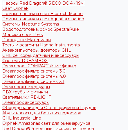
Насосы Red Dragon® 5 ECO DC 4 - 19м³
Свет Orphek
Помпы течения и свет Ecotech Marine
Помпы течения и свет Aquaillumination
Системы Neptune Systems
Водоподготовка, осмос SpectraPure
Морская соль Preis
Расходные Материалы
Тесты и реагенты Hanna Instruments
Аквакомпьютеры, дозаторы GHL
GHL сенсоры, датчики и аксессуары
Системы DREAMBOX
Dreambox - COMPACT флис фильтр
Dreambox фильтр системы 3.0
Dreambox фильтр системы 4.0
Dreambox фильтр системы 3.1
Dreambox резервуары
ПВХ трубы и фитинги
Светильники RE-LIGHT
Dreambox аксессуары
Оборудование для Океанариумов и Прудов
Abyzz насосы для больших водоемов
GHL Industrial Line
Orphek Amazonas свет для океанариумов
Red Dragon® 4 мощные насосы для прудов