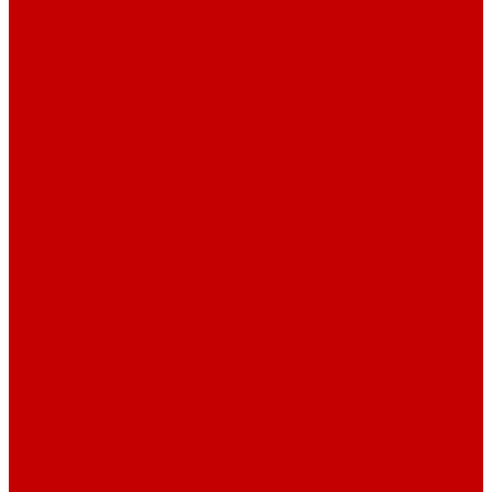
Светильники ILLUMAGIC
Светильники piXel
Лампы Vitamini
Светильники X-серии
Светильники серии X4
Помощь
Покупки
Условия оплаты
Условия доставки
Возврат и обмен
Вопрос - ответ
Бренды
Сертификаты дилера
Сервис-центр
Сотрудничество
Рассрочка от СберБанка
Правила публикации и написания отзывов
Плати частями
Акриловые Аквариумы
О компании
Новости
Политика конфиденциальности
Отзывы
Договор оферты
Видео