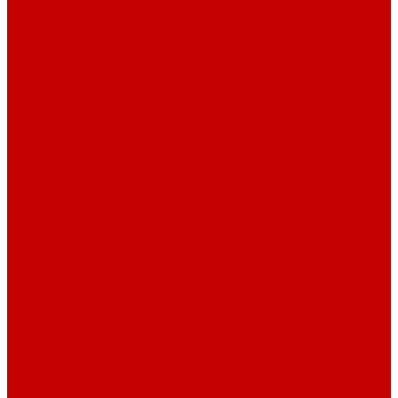
Насосы Red Dragon® 5 ECO DC 4 - 19м³
Свет Orphek
Помпы течения и свет Ecotech Marine
Помпы течения и свет Aquaillumination
Системы Neptune Systems
Водоподготовка, осмос SpectraPure
Морская соль Preis
Расходные Материалы
Тесты и реагенты Hanna Instruments
Аквакомпьютеры, дозаторы GHL
GHL сенсоры, датчики и аксессуары
Системы DREAMBOX
Dreambox - COMPACT флис фильтр
Dreambox фильтр системы 3.0
Dreambox фильтр системы 4.0
Оборудование для Океанариумов и Прудов
Abyzz насосы для больших водоемов
GHL Industrial Line
Orphek Amazonas свет для океанариумов
Светильники ATI Aquaristik
Кальциевые реакторы Deltec
Насосы Abyzz
Пенники Black Reef
Светильники ILLUMAGIC