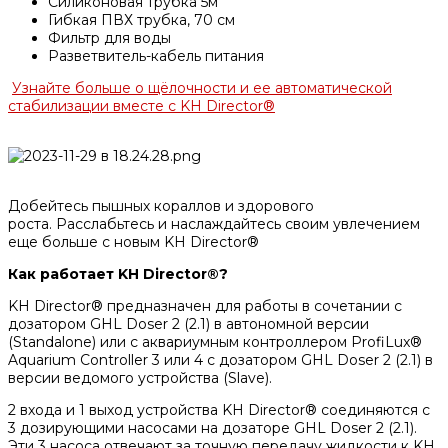
Силиконовая трубка 5м
Гибкая ПВХ трубка, 70 см
Фильтр для воды
Разветвитель-кабель питания
Узнайте больше о щёлочности и ее автоматической
стабилизации вместе с KH Director®
Добейтесь пышных кораллов и здорового
роста. Расслабьтесь и наслаждайтесь своим увлечением
еще больше с новым KH Director®
Как работает KH Director®?
KH Director® предназначен для работы в сочетании с
дозатором GHL Doser 2 (2.1) в автономной версии
(Standalone) или с аквариумным контроллером ProfiLux®
Aquarium Controller 3 или 4 с дозатором GHL Doser 2 (2.1) в
версии ведомого устройства (Slave).
2 входа и 1 выход устройства KH Director® соединяются с
3 дозирующими насосами на дозаторе GHL Doser 2 (2.1).
Эти 3 насоса отвечают за точную передачу жидкости к KH