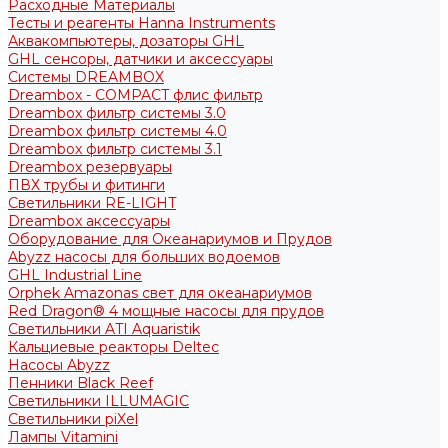
Расходные Материалы
Тесты и реагенты Hanna Instruments
Аквакомпьютеры, дозаторы GHL
GHL сенсоры, датчики и аксессуары
Системы DREAMBOX
Dreambox - COMPACT флис фильтр
Dreambox фильтр системы 3.0
Dreambox фильтр системы 4.0
Dreambox фильтр системы 3.1
Dreambox резервуары
ПВХ трубы и фитинги
Светильники RE-LIGHT
Dreambox аксессуары
Оборудование для Океанариумов и Прудов
Abyzz насосы для больших водоемов
GHL Industrial Line
Orphek Amazonas свет для океанариумов
Red Dragon® 4 мощные насосы для прудов
Светильники ATI Aquaristik
Кальциевые реакторы Deltec
Насосы Abyzz
Пенники Black Reef
Светильники ILLUMAGIC
Светильники piXel
Лампы Vitamini