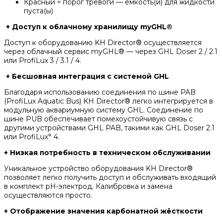
Красный = порог тревоги — емкость(и) для жидкости
пуста(ы)
+ Доступ к облачному хранилищу myGHL®
Доступ к оборудованию KH Director® осуществляется
через облачный сервис myGHL® — через GHL Doser 2 / 2.1
или ProfiLux 3 / 3.1 / 4.
+ Бесшовная интеграция с системой GHL
Благодаря использованию соединения по шине PAB
(ProfiLux Aquatic Bus) KH Director® легко интегрируется в
модульную аквариумную систему GHL. Соединение по
шине PUB обеспечивает помехоустойчивую связь с
другими устройствами GHL PAB, такими как GHL Doser 2.1
или ProfiLux° 4.
+ Низкая потребность в техническом обслуживании
Уникальное устройство оборудования KH Director®
позволяет легко получить доступ и обслуживать входящий
в комплект рН-электрод. Калибровка и замена
осуществляются просто.
+ Отображение значения карбонатной жёсткости