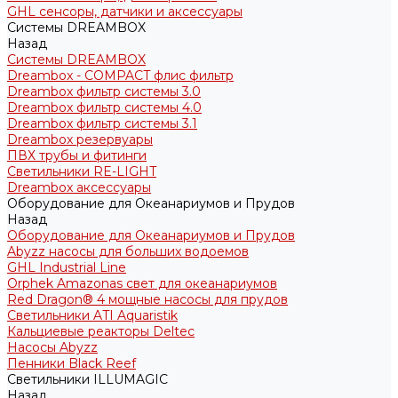
GHL сенсоры, датчики и аксессуары
Системы DREAMBOX
Назад
Системы DREAMBOX
Dreambox - COMPACT флис фильтр
Dreambox фильтр системы 3.0
Dreambox фильтр системы 4.0
Dreambox фильтр системы 3.1
Dreambox резервуары
ПВХ трубы и фитинги
Светильники RE-LIGHT
Dreambox аксессуары
Оборудование для Океанариумов и Прудов
Назад
Оборудование для Океанариумов и Прудов
Abyzz насосы для больших водоемов
GHL Industrial Line
Orphek Amazonas свет для океанариумов
Red Dragon® 4 мощные насосы для прудов
Светильники ATI Aquaristik
Кальциевые реакторы Deltec
Насосы Abyzz
Пенники Black Reef
Светильники ILLUMAGIC
Назад