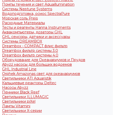
Помпы течения и свет Aquaillumination
Системы Neptune Systems
Водоподготовка, осмос SpectraPure
Морская соль Preis
Расходные Материалы
Тесты и реагенты Hanna Instruments
Аквакомпьютеры, дозаторы GHL
GHL сенсоры, датчики и аксессуары
Системы DREAMBOX
Dreambox - COMPACT флис фильтр
Dreambox фильтр системы 3.0
Dreambox фильтр системы 4.0
Оборудование для Океанариумов и Прудов
Abyzz насосы для больших водоемов
GHL Industrial Line
Orphek Amazonas свет для океанариумов
Светильники ATI Aquaristik
Кальциевые реакторы Deltec
Насосы Abyzz
Пенники Black Reef
Светильники ILLUMAGIC
Светильники piXel
Лампы Vitamini
Светильники X-серии