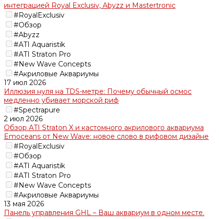
интеграцией Royal Exclusiv, Abyzz и Mastertronic
#RoyalExclusiv
#Обзор
#Abyzz
#ATI Aquaristik
#ATI Straton Pro
#New Wave Concepts
#Акриловые Аквариумы
17 июл 2026
Иллюзия нуля на TDS-метре: Почему обычный осмос
медленно убивает морской риф
#Spectrapure
2 июл 2026
Обзор ATI Straton X и кастомного акрилового аквариума
Emoceans от New Wave: новое слово в рифовом дизайне
#RoyalExclusiv
#Обзор
#ATI Aquaristik
#ATI Straton Pro
#New Wave Concepts
#Акриловые Аквариумы
13 мая 2026
Панель управления GHL – Ваш аквариум в одном месте.