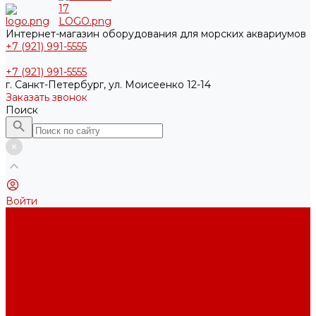
Интернет-магазин оборудования для морских аквариумов
+7 (921) 991-5555
+7 (921) 991-5555
г. Санкт-Петербург, ул. Моисеенко 12-14
Заказать звонок
Поиск
Войти
Каталог товаров
Акриловые Аквариумы New Wave
Скиммеры BubbleKing
Mini Bubble King 160-200
Bubble King® Double Cone 130-300
Bubble King® Supermarin 100-300
Подъемные насосы RedDragon
Насосы Red Dragon® X DC 3-6,5м³
Насосы Red Dragon® 3 Speedy DC 5м³ - 24м³