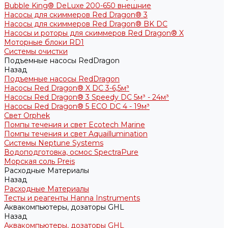
Bubble King® DeLuxe 200-650 внешние
Насосы для скиммеров Red Dragon® 3
Насосы для скиммеров Red Dragon® BK DC
Насосы и роторы для скиммеров Red Dragon® X
Моторные блоки RD1
Системы очистки
Подъемные насосы RedDragon
Назад
Подъемные насосы RedDragon
Насосы Red Dragon® X DC 3-6,5м³
Насосы Red Dragon® 3 Speedy DC 5м³ - 24м³
Насосы Red Dragon® 5 ECO DC 4 - 19м³
Свет Orphek
Помпы течения и свет Ecotech Marine
Помпы течения и свет Aquaillumination
Системы Neptune Systems
Водоподготовка, осмос SpectraPure
Морская соль Preis
Расходные Материалы
Назад
Расходные Материалы
Тесты и реагенты Hanna Instruments
Аквакомпьютеры, дозаторы GHL
Назад
Аквакомпьютеры, дозаторы GHL