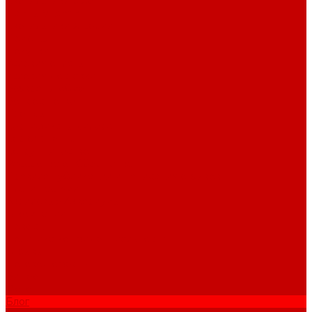
Светильники piXel
Лампы Vitamini
Светильники X-серии
Помощь
Покупки
Условия оплаты
Условия доставки
Возврат и обмен
Вопрос - ответ
Бренды
Сертификаты дилера
Сервис-центр
Сотрудничество
Рассрочка от СберБанка
Правила публикации и написания отзывов
Плати частями
Акриловые Аквариумы
О компании
Новости
Политика конфиденциальности
Отзывы
Договор оферты
Видео
Фото
Блог