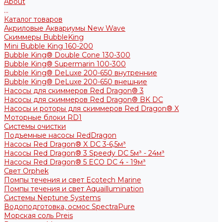
About
...
Каталог товаров
Акриловые Аквариумы New Wave
Скиммеры BubbleKing
Mini Bubble King 160-200
Bubble King® Double Cone 130-300
Bubble King® Supermarin 100-300
Bubble King® DeLuxe 200-650 внутренние
Bubble King® DeLuxe 200-650 внешние
Насосы для скиммеров Red Dragon® 3
Насосы для скиммеров Red Dragon® BK DC
Насосы и роторы для скиммеров Red Dragon® X
Моторные блоки RD1
Системы очистки
Подъемные насосы RedDragon
Насосы Red Dragon® X DC 3-6,5м³
Насосы Red Dragon® 3 Speedy DC 5м³ - 24м³
Насосы Red Dragon® 5 ECO DC 4 - 19м³
Свет Orphek
Помпы течения и свет Ecotech Marine
Помпы течения и свет Aquaillumination
Системы Neptune Systems
Водоподготовка, осмос SpectraPure
Морская соль Preis