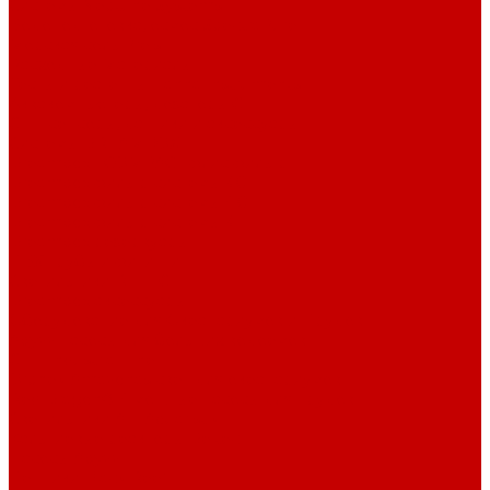
Системы Neptune Systems
Водоподготовка, осмос SpectraPure
Морская соль Preis
Расходные Материалы
Тесты и реагенты Hanna Instruments
Аквакомпьютеры, дозаторы GHL
GHL сенсоры, датчики и аксессуары
Системы DREAMBOX
Dreambox - COMPACT флис фильтр
Dreambox фильтр системы 3.0
Dreambox фильтр системы 4.0
Dreambox фильтр системы 3.1
Dreambox резервуары
ПВХ трубы и фитинги
Светильники RE-LIGHT
Dreambox аксессуары
Оборудование для Океанариумов и Прудов
Abyzz насосы для больших водоемов
GHL Industrial Line
Orphek Amazonas свет для океанариумов
Red Dragon® 4 мощные насосы для прудов
Светильники ATI Aquaristik
Кальциевые реакторы Deltec
Насосы Abyzz
Пенники Black Reef