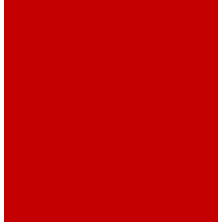
Контакты
Услуги
Основные услуги
About
...
Каталог товаров
Акриловые Аквариумы New Wave
Скиммеры BubbleKing
Mini Bubble King 160-200
Bubble King® Double Cone 130-300
Bubble King® Supermarin 100-300
Bubble King® DeLuxe 200-650 внутренние
Bubble King® DeLuxe 200-650 внешние
Насосы для скиммеров Red Dragon® 3
Насосы для скиммеров Red Dragon® BK DC
Насосы и роторы для скиммеров Red Dragon® X
Моторные блоки RD1
Системы очистки
Подъемные насосы RedDragon
Насосы Red Dragon® X DC 3-6,5м³
Насосы Red Dragon® 3 Speedy DC 5м³ - 24м³
Насосы Red Dragon® 5 ECO DC 4 - 19м³
Свет Orphek
Помпы течения и свет Ecotech Marine
Помпы течения и свет Aquaillumination