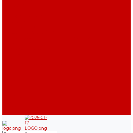
Возврат и обмен
Вопрос - ответ
Бренды
Сертификаты дилера
Сервис-центр
Сотрудничество
Рассрочка от СберБанка
Правила публикации и написания отзывов
Плати частями
Акриловые Аквариумы
О компании
Новости
Политика конфиденциальности
Отзывы
Договор оферты
Видео
Фото
Блог
Контакты
Услуги
Основные услуги
About