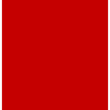
Dreambox фильтр системы 4.0
Dreambox фильтр системы 3.1
Dreambox резервуары
ПВХ трубы и фитинги
Светильники RE-LIGHT
Dreambox аксессуары
Оборудование для Океанариумов и Прудов
Abyzz насосы для больших водоемов
GHL Industrial Line
Orphek Amazonas свет для океанариумов
Red Dragon® 4 мощные насосы для прудов
Светильники ATI Aquaristik
Кальциевые реакторы Deltec
Насосы Abyzz
Пенники Black Reef
Светильники ILLUMAGIC
Светильники piXel
Лампы Vitamini
Светильники X-серии
Светильники серии X4
Помощь
Покупки
Условия оплаты
Условия доставки