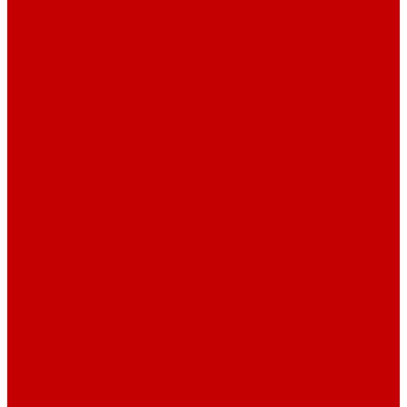
Bubble King® Supermarin 100-300
Bubble King® DeLuxe 200-650 внутренние
Bubble King® DeLuxe 200-650 внешние
Насосы для скиммеров Red Dragon® 3
Насосы для скиммеров Red Dragon® BK DC
Насосы и роторы для скиммеров Red Dragon® X
Моторные блоки RD1
Системы очистки
Подъемные насосы RedDragon
Насосы Red Dragon® X DC 3-6,5м³
Насосы Red Dragon® 3 Speedy DC 5м³ - 24м³
Насосы Red Dragon® 5 ECO DC 4 - 19м³
Свет Orphek
Помпы течения и свет Ecotech Marine
Помпы течения и свет Aquaillumination
Системы Neptune Systems
Водоподготовка, осмос SpectraPure
Морская соль Preis
Расходные Материалы
Тесты и реагенты Hanna Instruments
Аквакомпьютеры, дозаторы GHL
GHL сенсоры, датчики и аксессуары
Системы DREAMBOX
Dreambox - COMPACT флис фильтр
Dreambox фильтр системы 3.0