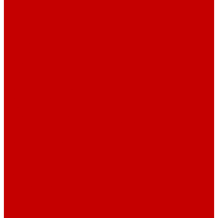
Светильники piXel
Лампы Vitamini
Светильники X-серии
Помощь
Покупки
Условия оплаты
Условия доставки
Возврат и обмен
Вопрос - ответ
Бренды
Сертификаты дилера
Сервис-центр
Сотрудничество
Рассрочка от СберБанка
Правила публикации и написания отзывов
Плати частями
Акриловые Аквариумы
О компании
Новости
Политика конфиденциальности
Отзывы
Договор оферты
Видео
Фото
Блог