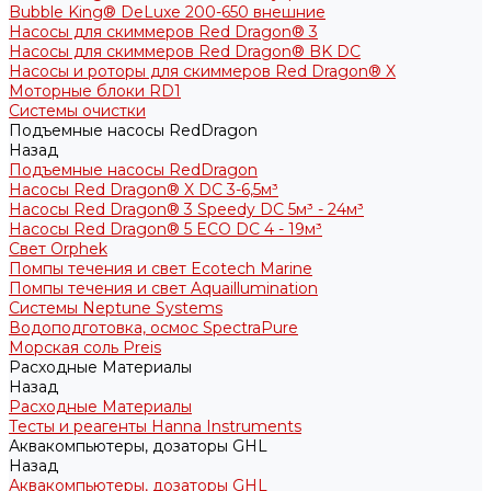
Bubble King® DeLuxe 200-650 внешние
Насосы для скиммеров Red Dragon® 3
Насосы для скиммеров Red Dragon® BK DC
Насосы и роторы для скиммеров Red Dragon® X
Моторные блоки RD1
Системы очистки
Подъемные насосы RedDragon
Назад
Подъемные насосы RedDragon
Насосы Red Dragon® X DC 3-6,5м³
Насосы Red Dragon® 3 Speedy DC 5м³ - 24м³
Насосы Red Dragon® 5 ECO DC 4 - 19м³
Свет Orphek
Помпы течения и свет Ecotech Marine
Помпы течения и свет Aquaillumination
Системы Neptune Systems
Водоподготовка, осмос SpectraPure
Морская соль Preis
Расходные Материалы
Назад
Расходные Материалы
Тесты и реагенты Hanna Instruments
Аквакомпьютеры, дозаторы GHL
Назад
Аквакомпьютеры, дозаторы GHL