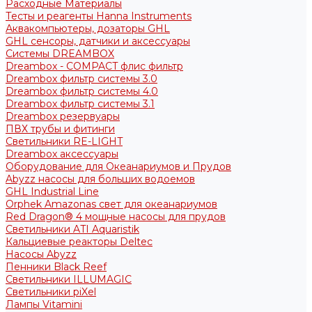
Расходные Материалы
Тесты и реагенты Hanna Instruments
Аквакомпьютеры, дозаторы GHL
GHL сенсоры, датчики и аксессуары
Системы DREAMBOX
Dreambox - COMPACT флис фильтр
Dreambox фильтр системы 3.0
Dreambox фильтр системы 4.0
Dreambox фильтр системы 3.1
Dreambox резервуары
ПВХ трубы и фитинги
Светильники RE-LIGHT
Dreambox аксессуары
Оборудование для Океанариумов и Прудов
Abyzz насосы для больших водоемов
GHL Industrial Line
Orphek Amazonas свет для океанариумов
Red Dragon® 4 мощные насосы для прудов
Светильники ATI Aquaristik
Кальциевые реакторы Deltec
Насосы Abyzz
Пенники Black Reef
Светильники ILLUMAGIC
Светильники piXel
Лампы Vitamini