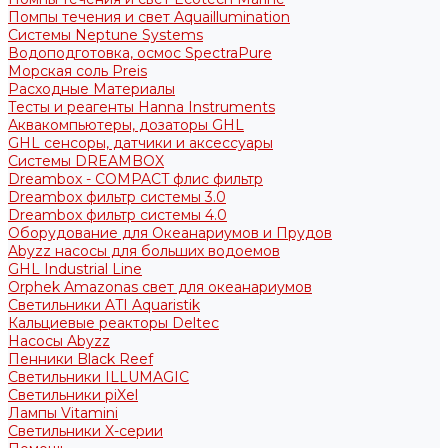
Помпы течения и свет Aquaillumination
Системы Neptune Systems
Водоподготовка, осмос SpectraPure
Морская соль Preis
Расходные Материалы
Тесты и реагенты Hanna Instruments
Аквакомпьютеры, дозаторы GHL
GHL сенсоры, датчики и аксессуары
Системы DREAMBOX
Dreambox - COMPACT флис фильтр
Dreambox фильтр системы 3.0
Dreambox фильтр системы 4.0
Оборудование для Океанариумов и Прудов
Abyzz насосы для больших водоемов
GHL Industrial Line
Orphek Amazonas свет для океанариумов
Светильники ATI Aquaristik
Кальциевые реакторы Deltec
Насосы Abyzz
Пенники Black Reef
Светильники ILLUMAGIC
Светильники piXel
Лампы Vitamini
Светильники X-серии