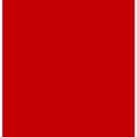
Системы Neptune Systems
Водоподготовка, осмос SpectraPure
Морская соль Preis
Расходные Материалы
Тесты и реагенты Hanna Instruments
Аквакомпьютеры, дозаторы GHL
GHL сенсоры, датчики и аксессуары
Системы DREAMBOX
Dreambox - COMPACT флис фильтр
Dreambox фильтр системы 3.0
Dreambox фильтр системы 4.0
Dreambox фильтр системы 3.1
Dreambox резервуары
ПВХ трубы и фитинги
Светильники RE-LIGHT
Dreambox аксессуары
Оборудование для Океанариумов и Прудов
Abyzz насосы для больших водоемов
GHL Industrial Line
Orphek Amazonas свет для океанариумов
Red Dragon® 4 мощные насосы для прудов
Светильники ATI Aquaristik
Кальциевые реакторы Deltec
Насосы Abyzz
Пенники Black Reef