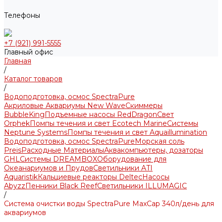
Телефоны
+7 (921) 991-5555
Главный офис
Главная
/
Каталог товаров
/
Водоподготовка, осмос SpectraPure
Акриловые Аквариумы New Wave
Скиммеры
BubbleKing
Подъемные насосы RedDragon
Свет
Orphek
Помпы течения и свет Ecotech Marine
Системы
Neptune Systems
Помпы течения и свет Aquaillumination
Водоподготовка, осмос SpectraPure
Морская соль
Preis
Расходные Материалы
Аквакомпьютеры, дозаторы
GHL
Системы DREAMBOX
Оборудование для
Океанариумов и Прудов
Светильники ATI
Aquaristik
Кальциевые реакторы Deltec
Насосы
Abyzz
Пенники Black Reef
Светильники ILLUMAGIC
/
Система очистки воды SpectraPure MaxCap 340л/день для
аквариумов