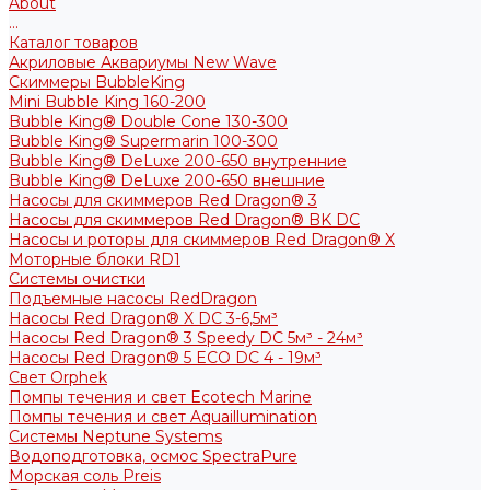
About
...
Каталог товаров
Акриловые Аквариумы New Wave
Скиммеры BubbleKing
Mini Bubble King 160-200
Bubble King® Double Cone 130-300
Bubble King® Supermarin 100-300
Bubble King® DeLuxe 200-650 внутренние
Bubble King® DeLuxe 200-650 внешние
Насосы для скиммеров Red Dragon® 3
Насосы для скиммеров Red Dragon® BK DC
Насосы и роторы для скиммеров Red Dragon® X
Моторные блоки RD1
Системы очистки
Подъемные насосы RedDragon
Насосы Red Dragon® X DC 3-6,5м³
Насосы Red Dragon® 3 Speedy DC 5м³ - 24м³
Насосы Red Dragon® 5 ECO DC 4 - 19м³
Свет Orphek
Помпы течения и свет Ecotech Marine
Помпы течения и свет Aquaillumination
Системы Neptune Systems
Водоподготовка, осмос SpectraPure
Морская соль Preis