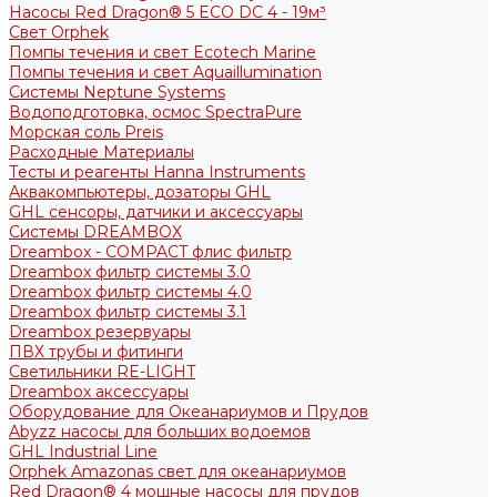
Насосы Red Dragon® 5 ECO DC 4 - 19м³
Свет Orphek
Помпы течения и свет Ecotech Marine
Помпы течения и свет Aquaillumination
Системы Neptune Systems
Водоподготовка, осмос SpectraPure
Морская соль Preis
Расходные Материалы
Тесты и реагенты Hanna Instruments
Аквакомпьютеры, дозаторы GHL
GHL сенсоры, датчики и аксессуары
Системы DREAMBOX
Dreambox - COMPACT флис фильтр
Dreambox фильтр системы 3.0
Dreambox фильтр системы 4.0
Dreambox фильтр системы 3.1
Dreambox резервуары
ПВХ трубы и фитинги
Светильники RE-LIGHT
Dreambox аксессуары
Оборудование для Океанариумов и Прудов
Abyzz насосы для больших водоемов
GHL Industrial Line
Orphek Amazonas свет для океанариумов
Red Dragon® 4 мощные насосы для прудов