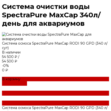
Система очистки воды
SpectraPure MaxCap 340л/
день для аквариумов
Система осмоса SpectraPure MaxCap RODI 90 GPD (340 л/
сут)
В наличии
54 500 ₽
/
54 500 ₽
-0%
0 ₽
В корзину
ДОБАВЛЕНО
Система осмоса SpectraPure MaxCap RODI 90 GPD (340 л/