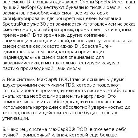
все смолы DI созданы одинаково. Смолы SpectraPure - ваш
лучший выбор! Существуют буквально тысячи различных
вариантов ионообменных смол, все из которых
сконфигурированы для конкретных целей. Компания
SpectraPure уже 30 лет занимается изготовлением на заказ
смесей смол для лабораторных, промышленных и водных
применений. В то время как другие компании,
занимающиеся водоочисткой, используют универсальные
смеси смол в своих картриджах DI, SpectraPure -
единственная компания, которая производит
индивидуальные смеси смол специально для
аквариумистики, и мы тщательно тестируем каждую
партию производимой нами смолы.
5. Все системы MaxCap® RODI также оснащены двумя
двухстрочными счетчиками TDS, которые позволяют
контролировать производительность системы, чтобы точно
знать, когда необходимо заменить картриджи. Это
помогает исключить любые догадки и позволяет вам
использовать картриджи с абсолютной уверенностью до
тех пор, пока они действительно не будут готовы к
утилизации.
6. Наконец, система MaxCap90® RODI включает в себя
ручной промывочный клапан, который еще больше