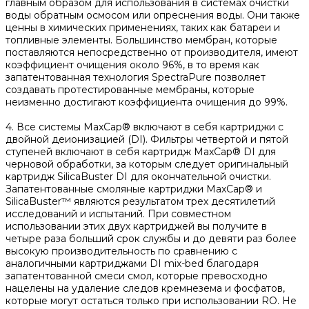
главным образом для использования в системах очистки
воды обратным осмосом или опреснения воды. Они также
ценны в химических применениях, таких как батареи и
топливные элементы. Большинство мембран, которые
поставляются непосредственно от производителя, имеют
коэффициент очищения около 96%, в то время как
запатентованная технология SpectraPure позволяет
создавать протестированные мембраны, которые
неизменно достигают коэффициента очищения до 99%.
4. Все системы MaxCap® включают в себя картриджи с
двойной деионизацией (DI). Фильтры четвертой и пятой
ступеней включают в себя картридж MaxCap® DI для
черновой обработки, за которым следует оригинальный
картридж SilicaBuster DI для окончательной очистки.
Запатентованные смоляные картриджи MaxCap® и
SilicaBuster™ являются результатом трех десятилетий
исследований и испытаний. При совместном
использовании этих двух картриджей вы получите в
четыре раза больший срок службы и до девяти раз более
высокую производительность по сравнению с
аналогичными картриджами DI mix-bed благодаря
запатентованной смеси смол, которые превосходно
нацелены на удаление следов кремнезема и фосфатов,
которые могут остаться только при использовании RO. Не