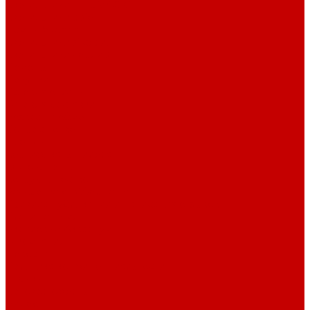
Светильники ILLUMAGIC
Светильники piXel
Лампы Vitamini
Светильники X-серии
Светильники серии X4
Помощь
Покупки
Условия оплаты
Условия доставки
Возврат и обмен
Вопрос - ответ
Бренды
Сертификаты дилера
Сервис-центр
Сотрудничество
Рассрочка от СберБанка
Правила публикации и написания отзывов
Плати частями
Акриловые Аквариумы
О компании
Новости
Политика конфиденциальности
Отзывы
Договор оферты
Видео