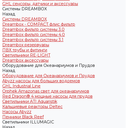
GHL сенсоры, датчики и аксессуары
Системы DREAMBOX
Назад
Системы DREAMBOX
Dreambox - COMPACT флис фильтр
Dreambox фильтр системы 3.0
Dreambox фильтр системы 4.0
Dreambox фильтр системы 3.1
Dreambox резервуары
ПВХ трубы и фитинги
Светильники RE-LIGHT
Dreambox аксессуары
Оборудование для Океанариумов и Прудов
Назад
Оборудование для Океанариумов и Прудов
Abyzz насосы для больших водоемов
GHL Industrial Line
Orphek Amazonas свет для океанариумов
Red Dragon® 4 мощные насосы для прудов
Светильники ATI Aquaristik
Кальциевые реакторы Deltec
Насосы Abyzz
Пенники Black Reef
Светильники ILLUMAGIC
Назад