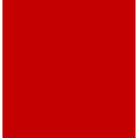
Насосы Red Dragon® 5 ECO DC 4 - 19м³
Свет Orphek
Помпы течения и свет Ecotech Marine
Помпы течения и свет Aquaillumination
Системы Neptune Systems
Водоподготовка, осмос SpectraPure
Морская соль Preis
Расходные Материалы
Тесты и реагенты Hanna Instruments
Аквакомпьютеры, дозаторы GHL
GHL сенсоры, датчики и аксессуары
Системы DREAMBOX
Dreambox - COMPACT флис фильтр
Dreambox фильтр системы 3.0
Dreambox фильтр системы 4.0
Оборудование для Океанариумов и Прудов
Abyzz насосы для больших водоемов
GHL Industrial Line
Orphek Amazonas свет для океанариумов
Светильники ATI Aquaristik
Кальциевые реакторы Deltec
Насосы Abyzz
Пенники Black Reef
Светильники ILLUMAGIC