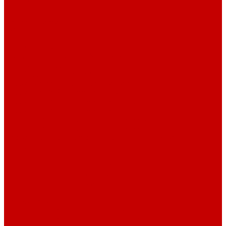
Контакты
Услуги
Основные услуги
About
...
Каталог товаров
Акриловые Аквариумы New Wave
Скиммеры BubbleKing
Mini Bubble King 160-200
Bubble King® Double Cone 130-300
Bubble King® Supermarin 100-300
Bubble King® DeLuxe 200-650 внутренние
Bubble King® DeLuxe 200-650 внешние
Насосы для скиммеров Red Dragon® 3
Насосы для скиммеров Red Dragon® BK DC
Насосы и роторы для скиммеров Red Dragon® X
Моторные блоки RD1
Системы очистки
Подъемные насосы RedDragon
Насосы Red Dragon® X DC 3-6,5м³
Насосы Red Dragon® 3 Speedy DC 5м³ - 24м³
Насосы Red Dragon® 5 ECO DC 4 - 19м³
Свет Orphek
Помпы течения и свет Ecotech Marine
Помпы течения и свет Aquaillumination