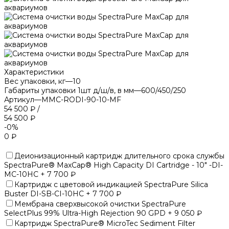
Характеристики
Вес упаковки, кг
—
10
Габариты упаковки 1шт д/ш/в, в мм
—
600/450/250
Артикул
—
MMC-RODI-90-10-MF
54 500 ₽
/
54 500 ₽
-0%
0 ₽
Деионизационный картридж длительного срока службы
SpectraPure® MaxCap® High Capacity DI Cartridge - 10" -DI-
MC-10HC + 7 700 ₽
Картридж с цветовой индикацией SpectraPure Silica
Buster DI-SB-CI-10HC + 7 700 ₽
Мембрана сверхвысокой очистки SpectraPure
SelectPlus 99% Ultra-High Rejection 90 GPD + 9 050 ₽
Картридж SpectraPure® MicroTec Sediment Filter