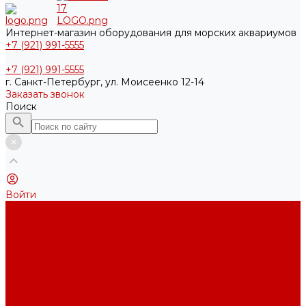
Интернет-магазин оборудования для морских аквариумов
+7 (921) 991-5555
+7 (921) 991-5555
г. Санкт-Петербург, ул. Моисеенко 12-14
Заказать звонок
Поиск
Войти
Каталог товаров
Акриловые Аквариумы New Wave
Скиммеры BubbleKing
Mini Bubble King 160-200
Bubble King® Double Cone 130-300
Bubble King® Supermarin 100-300
Подъемные насосы RedDragon
Насосы Red Dragon® X DC 3-6,5м³
Насосы Red Dragon® 3 Speedy DC 5м³ - 24м³