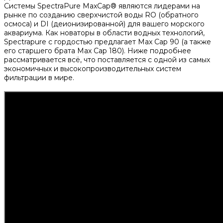
Системы SpectraPure MaxCap® являются лидерами на
рынке по созданию сверхчистой воды RO (обратного
осмоса) и DI (деионизированной) для вашего морского
аквариума. Как новаторы в области водных технологий,
Spectrapure с гордостью предлагает Max Cap 90 (а также
его старшего брата Max Cap 180). Ниже подробнее
рассматривается всё, что поставляется с одной из самых
экономичных и высокопроизводительных систем
фильтрации в мире.