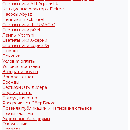
Светильники ATI Aquaristik
Кальциевые реакторы Deltec
Насосы Abyzz
Пенники Black Reef
Светильники ILLUMAGIC
Светильники piXel
Лампы Vitamini
Светильники X-серии
Светильники серии X4
Помощь
Покупки
Условия оплаты
Условия доставки
Возврат и обмен
Вопрос - ответ
Бренды
Сертификаты дилера
Сервис-центр
Сотрудничество
Рассрочка от СберБанка
Правила публикации и написания отзывов
Плати частями
Акриловые Аквариумы
О компании
Новости