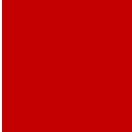
Лампы Vitamini
Светильники X-серии
Светильники серии X4
Помощь
Покупки
Условия оплаты
Условия доставки
Возврат и обмен
Вопрос - ответ
Бренды
Сертификаты дилера
Сервис-центр
Сотрудничество
Рассрочка от СберБанка
Правила публикации и написания отзывов
Плати частями
Акриловые Аквариумы
О компании
Новости
Политика конфиденциальности
Отзывы
Договор оферты
Видео
Фото
Блог