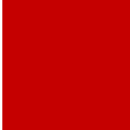
Основные услуги
About
...
Каталог товаров
Акриловые Аквариумы New Wave
Скиммеры BubbleKing
Mini Bubble King 160-200
Bubble King® Double Cone 130-300
Bubble King® Supermarin 100-300
Bubble King® DeLuxe 200-650 внутренние
Bubble King® DeLuxe 200-650 внешние
Насосы для скиммеров Red Dragon® 3
Насосы для скиммеров Red Dragon® BK DC
Насосы и роторы для скиммеров Red Dragon® X
Моторные блоки RD1
Системы очистки
Подъемные насосы RedDragon
Насосы Red Dragon® X DC 3-6,5м³
Насосы Red Dragon® 3 Speedy DC 5м³ - 24м³
Насосы Red Dragon® 5 ECO DC 4 - 19м³
Свет Orphek
Помпы течения и свет Ecotech Marine
Помпы течения и свет Aquaillumination
Системы Neptune Systems
Водоподготовка, осмос SpectraPure