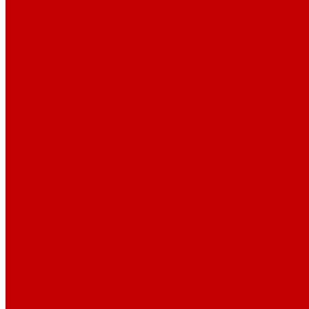
Морская соль Preis
Расходные Материалы
Тесты и реагенты Hanna Instruments
Аквакомпьютеры, дозаторы GHL
GHL сенсоры, датчики и аксессуары
Системы DREAMBOX
Dreambox - COMPACT флис фильтр
Dreambox фильтр системы 3.0
Dreambox фильтр системы 4.0
Dreambox фильтр системы 3.1
Dreambox резервуары
ПВХ трубы и фитинги
Светильники RE-LIGHT
Dreambox аксессуары
Оборудование для Океанариумов и Прудов
Abyzz насосы для больших водоемов
GHL Industrial Line
Orphek Amazonas свет для океанариумов
Red Dragon® 4 мощные насосы для прудов
Светильники ATI Aquaristik
Кальциевые реакторы Deltec
Насосы Abyzz
Пенники Black Reef
Светильники ILLUMAGIC
Светильники piXel