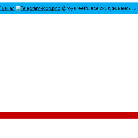
Г канал
@royalreefru все скидки, кейсы, 