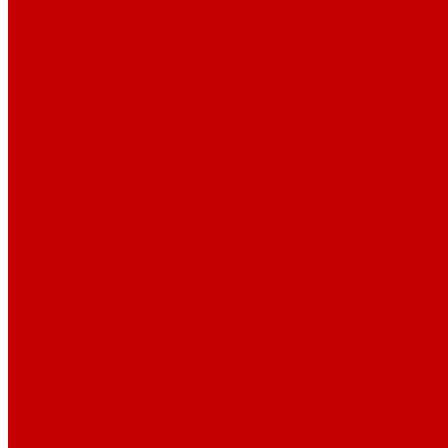
Светильники X-серии
Помощь
Покупки
Условия оплаты
Условия доставки
Возврат и обмен
Вопрос - ответ
Бренды
Сертификаты дилера
Сервис-центр
Сотрудничество
Рассрочка от СберБанка
Правила публикации и написания отзывов
Плати частями
Акриловые Аквариумы
О компании
Новости
Политика конфиденциальности
Отзывы
Договор оферты
Видео
Фото
Блог
Контакты
Услуги