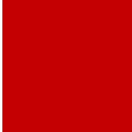
Помпы течения и свет Ecotech Marine
Помпы течения и свет Aquaillumination
Системы Neptune Systems
Водоподготовка, осмос SpectraPure
Морская соль Preis
Расходные Материалы
Тесты и реагенты Hanna Instruments
Аквакомпьютеры, дозаторы GHL
GHL сенсоры, датчики и аксессуары
Системы DREAMBOX
Dreambox - COMPACT флис фильтр
Dreambox фильтр системы 3.0
Dreambox фильтр системы 4.0
Оборудование для Океанариумов и Прудов
Abyzz насосы для больших водоемов
GHL Industrial Line
Orphek Amazonas свет для океанариумов
Светильники ATI Aquaristik
Кальциевые реакторы Deltec
Насосы Abyzz
Пенники Black Reef
Светильники ILLUMAGIC
Светильники piXel
Лампы Vitamini