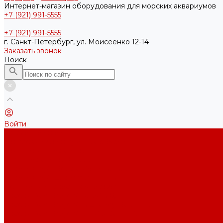
Интернет-магазин оборудования для морских аквариумов
+7 (921) 991-5555
+7 (921) 991-5555
г. Санкт-Петербург, ул. Моисеенко 12-14
Заказать звонок
Поиск
Войти
Каталог товаров
Акриловые Аквариумы New Wave
Скиммеры BubbleKing
Mini Bubble King 160-200
Bubble King® Double Cone 130-300
Bubble King® Supermarin 100-300
Подъемные насосы RedDragon
Насосы Red Dragon® X DC 3-6,5м³
Насосы Red Dragon® 3 Speedy DC 5м³ - 24м³
Насосы Red Dragon® 5 ECO DC 4 - 19м³
Свет Orphek