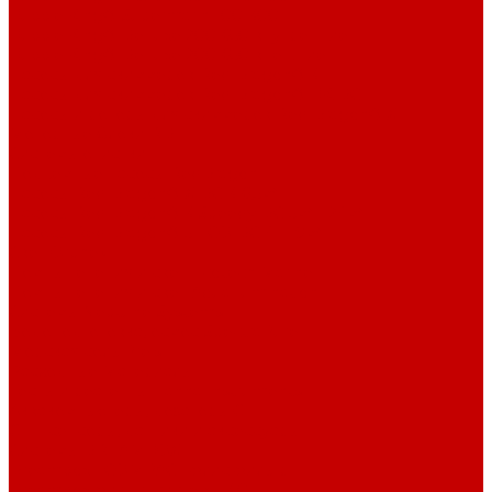
Bubble King® Supermarin 100-300
Bubble King® DeLuxe 200-650 внутренние
Bubble King® DeLuxe 200-650 внешние
Насосы для скиммеров Red Dragon® 3
Насосы для скиммеров Red Dragon® BK DC
Насосы и роторы для скиммеров Red Dragon® X
Моторные блоки RD1
Системы очистки
Подъемные насосы RedDragon
Насосы Red Dragon® X DC 3-6,5м³
Насосы Red Dragon® 3 Speedy DC 5м³ - 24м³
Насосы Red Dragon® 5 ECO DC 4 - 19м³
Свет Orphek
Помпы течения и свет Ecotech Marine
Помпы течения и свет Aquaillumination
Системы Neptune Systems
Водоподготовка, осмос SpectraPure
Морская соль Preis
Расходные Материалы
Тесты и реагенты Hanna Instruments
Аквакомпьютеры, дозаторы GHL
GHL сенсоры, датчики и аксессуары
Системы DREAMBOX
Dreambox - COMPACT флис фильтр
Dreambox фильтр системы 3.0