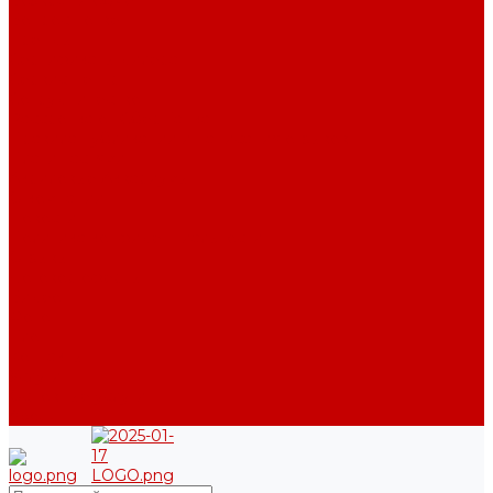
Возврат и обмен
Вопрос - ответ
Бренды
Сертификаты дилера
Сервис-центр
Сотрудничество
Рассрочка от СберБанка
Правила публикации и написания отзывов
Плати частями
Акриловые Аквариумы
О компании
Новости
Политика конфиденциальности
Отзывы
Договор оферты
Видео
Фото
Блог
Контакты
Услуги
Основные услуги
About