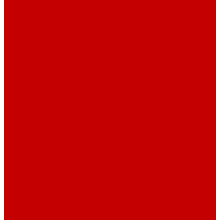
Dreambox фильтр системы 4.0
Dreambox фильтр системы 3.1
Dreambox резервуары
ПВХ трубы и фитинги
Светильники RE-LIGHT
Dreambox аксессуары
Оборудование для Океанариумов и Прудов
Abyzz насосы для больших водоемов
GHL Industrial Line
Orphek Amazonas свет для океанариумов
Red Dragon® 4 мощные насосы для прудов
Светильники ATI Aquaristik
Кальциевые реакторы Deltec
Насосы Abyzz
Пенники Black Reef
Светильники ILLUMAGIC
Светильники piXel
Лампы Vitamini
Светильники X-серии
Светильники серии X4
Помощь
Покупки
Условия оплаты
Условия доставки