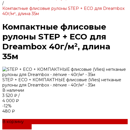
/
Компактные флисовые рулоны STEP + ECO для Dreambox
40г/м², длина 35м
Компактные флисовые
рулоны STEP + ECO для
Dreambox 40г/м², длина
35м
STEP + ECO + КОМПАКТНЫЕ флисовые (Vlies) нетканые
рулоны для Dreambox - лёгкие - 40г/м² - 35м
В наличии
3 520 ₽
/
4 000 ₽
-12%
480 ₽
В корзину
ДОБАВЛЕНО