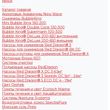
About
...
Каталог товаров
Акриловые Аквариумы New Wave
Скиммеры BubbleKing
Mini Bubble King 160-200
Bubble King® Double Cone 130-300
Bubble King® Supermarin 100-300
Bubble King® DeLuxe 200-650 внутренние
Bubble King® DeLuxe 200-650 внешние
Насосы для скиммеров Red Dragon® 3
Насосы для скиммеров Red Dragon® BK DC
Насосы и роторы для скиммеров Red Dragon® X
Моторные блоки RD1
Системы очистки
Подъемные насосы RedDragon
Насосы Red Dragon® X DC 3-6,5м³
Насосы Red Dragon® 3 Speedy DC 5м³ - 24м³
Насосы Red Dragon® 5 ECO DC 4 - 19м³
Свет Orphek
Помпы течения и свет Ecotech Marine
Помпы течения и свет Aquaillumination
Системы Neptune Systems
Водоподготовка, осмос SpectraPure
Морская соль Preis