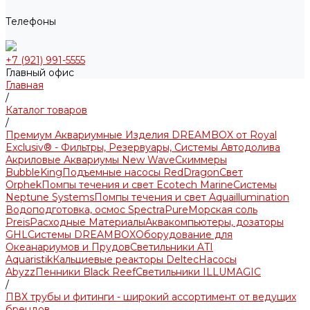
Телефоны
+7 (921) 991-5555
Главный офис
Главная
/
Каталог товаров
/
Премиум Аквариумные Изделия DREAMBOX от Royal
Exclusiv® - Фильтры, Резервуары, Системы Автодолива
Акриловые Аквариумы New Wave
Скиммеры
BubbleKing
Подъемные насосы RedDragon
Свет
Orphek
Помпы течения и свет Ecotech Marine
Системы
Neptune Systems
Помпы течения и свет Aquaillumination
Водоподготовка, осмос SpectraPure
Морская соль
Preis
Расходные Материалы
Аквакомпьютеры, дозаторы
GHL
Системы DREAMBOX
Оборудование для
Океанариумов и Прудов
Светильники ATI
Aquaristik
Кальциевые реакторы Deltec
Насосы
Abyzz
Пенники Black Reef
Светильники ILLUMAGIC
/
ПВХ трубы и фитинги - широкий ассортимент от ведущих
брендов