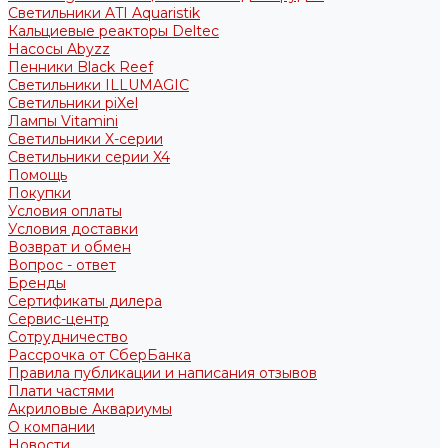
Светильники ATI Aquaristik
Кальциевые реакторы Deltec
Насосы Abyzz
Пенники Black Reef
Светильники ILLUMAGIC
Светильники piXel
Лампы Vitamini
Светильники X-серии
Светильники серии X4
Помощь
Покупки
Условия оплаты
Условия доставки
Возврат и обмен
Вопрос - ответ
Бренды
Сертификаты дилера
Сервис-центр
Сотрудничество
Рассрочка от СберБанка
Правила публикации и написания отзывов
Плати частями
Акриловые Аквариумы
О компании
Новости