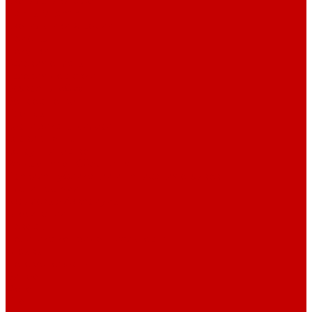
Светильники piXel
Лампы Vitamini
Светильники X-серии
Помощь
Покупки
Условия оплаты
Условия доставки
Возврат и обмен
Вопрос - ответ
Бренды
Сертификаты дилера
Сервис-центр
Сотрудничество
Рассрочка от СберБанка
Правила публикации и написания отзывов
Плати частями
Акриловые Аквариумы
О компании
Новости
Политика конфиденциальности
Отзывы
Договор оферты
Видео
Фото
Блог