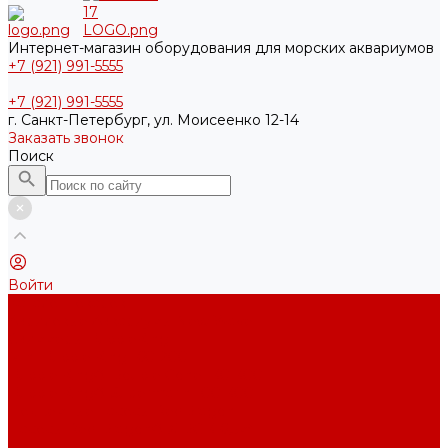
Интернет-магазин оборудования для морских аквариумов
+7 (921) 991-5555
+7 (921) 991-5555
г. Санкт-Петербург, ул. Моисеенко 12-14
Заказать звонок
Поиск
Войти
Каталог товаров
Акриловые Аквариумы New Wave
Скиммеры BubbleKing
Mini Bubble King 160-200
Bubble King® Double Cone 130-300
Bubble King® Supermarin 100-300
Подъемные насосы RedDragon
Насосы Red Dragon® X DC 3-6,5м³
Насосы Red Dragon® 3 Speedy DC 5м³ - 24м³