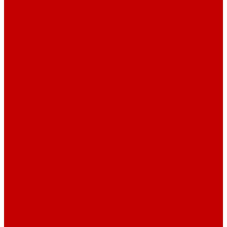
Светильники ILLUMAGIC
Светильники piXel
Лампы Vitamini
Светильники X-серии
Светильники серии X4
Помощь
Покупки
Условия оплаты
Условия доставки
Возврат и обмен
Вопрос - ответ
Бренды
Сертификаты дилера
Сервис-центр
Сотрудничество
Рассрочка от СберБанка
Правила публикации и написания отзывов
Плати частями
Акриловые Аквариумы
О компании
Новости
Политика конфиденциальности
Отзывы
Договор оферты
Видео