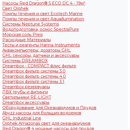
Насосы Red Dragon® 5 ECO DC 4 - 19м³
Свет Orphek
Помпы течения и свет Ecotech Marine
Помпы течения и свет Aquaillumination
Системы Neptune Systems
Водоподготовка, осмос SpectraPure
Морская соль Preis
Расходные Материалы
Тесты и реагенты Hanna Instruments
Аквакомпьютеры, дозаторы GHL
GHL сенсоры, датчики и аксессуары
Системы DREAMBOX
Dreambox - COMPACT флис фильтр
Dreambox фильтр системы 3.0
Dreambox фильтр системы 4.0
Dreambox фильтр системы 3.1
Dreambox резервуары
ПВХ трубы и фитинги
Светильники RE-LIGHT
Dreambox аксессуары
Оборудование для Океанариумов и Прудов
Abyzz насосы для больших водоемов
GHL Industrial Line
Orphek Amazonas свет для океанариумов
Red Dragon® 4 мощные насосы для прудов