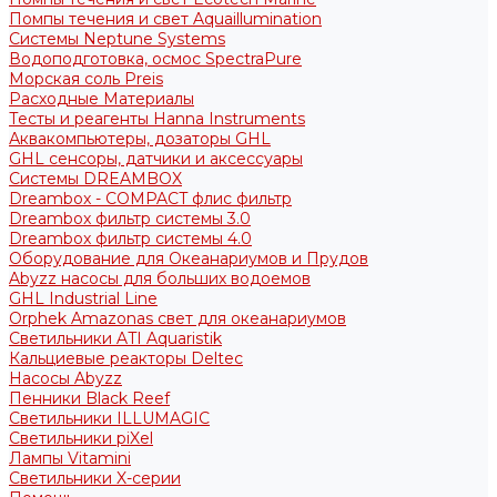
Помпы течения и свет Aquaillumination
Системы Neptune Systems
Водоподготовка, осмос SpectraPure
Морская соль Preis
Расходные Материалы
Тесты и реагенты Hanna Instruments
Аквакомпьютеры, дозаторы GHL
GHL сенсоры, датчики и аксессуары
Системы DREAMBOX
Dreambox - COMPACT флис фильтр
Dreambox фильтр системы 3.0
Dreambox фильтр системы 4.0
Оборудование для Океанариумов и Прудов
Abyzz насосы для больших водоемов
GHL Industrial Line
Orphek Amazonas свет для океанариумов
Светильники ATI Aquaristik
Кальциевые реакторы Deltec
Насосы Abyzz
Пенники Black Reef
Светильники ILLUMAGIC
Светильники piXel
Лампы Vitamini
Светильники X-серии