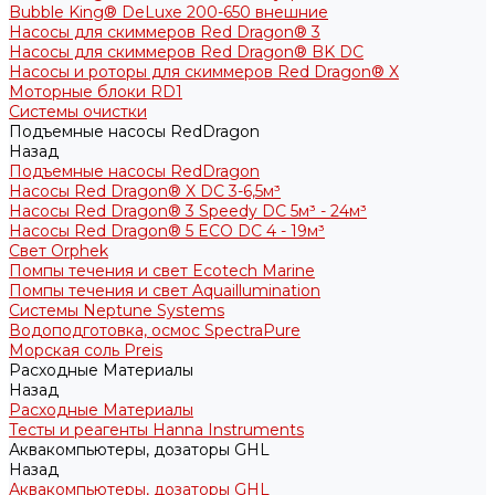
Bubble King® DeLuxe 200-650 внешние
Насосы для скиммеров Red Dragon® 3
Насосы для скиммеров Red Dragon® BK DC
Насосы и роторы для скиммеров Red Dragon® X
Моторные блоки RD1
Системы очистки
Подъемные насосы RedDragon
Назад
Подъемные насосы RedDragon
Насосы Red Dragon® X DC 3-6,5м³
Насосы Red Dragon® 3 Speedy DC 5м³ - 24м³
Насосы Red Dragon® 5 ECO DC 4 - 19м³
Свет Orphek
Помпы течения и свет Ecotech Marine
Помпы течения и свет Aquaillumination
Системы Neptune Systems
Водоподготовка, осмос SpectraPure
Морская соль Preis
Расходные Материалы
Назад
Расходные Материалы
Тесты и реагенты Hanna Instruments
Аквакомпьютеры, дозаторы GHL
Назад
Аквакомпьютеры, дозаторы GHL