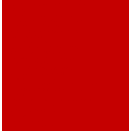
Насосы Red Dragon® 5 ECO DC 4 - 19м³
Свет Orphek
Помпы течения и свет Ecotech Marine
Помпы течения и свет Aquaillumination
Системы Neptune Systems
Водоподготовка, осмос SpectraPure
Морская соль Preis
Расходные Материалы
Тесты и реагенты Hanna Instruments
Аквакомпьютеры, дозаторы GHL
GHL сенсоры, датчики и аксессуары
Системы DREAMBOX
Dreambox - COMPACT флис фильтр
Dreambox фильтр системы 3.0
Dreambox фильтр системы 4.0
Оборудование для Океанариумов и Прудов
Abyzz насосы для больших водоемов
GHL Industrial Line
Orphek Amazonas свет для океанариумов
Светильники ATI Aquaristik
Кальциевые реакторы Deltec
Насосы Abyzz
Пенники Black Reef
Светильники ILLUMAGIC