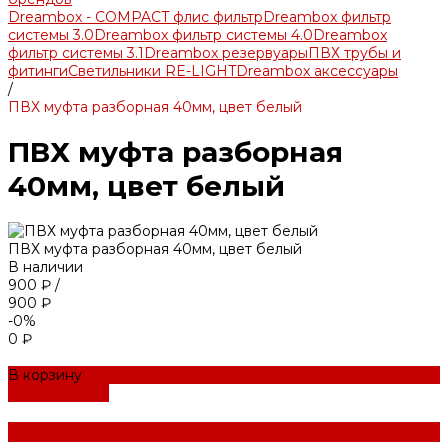
Dreambox - COMPACT флис фильтр
Dreambox фильтр
системы 3.0
Dreambox фильтр системы 4.0
Dreambox
фильтр системы 3.1
Dreambox резервуары
ПВХ трубы и
фитинги
Светильники RE-LIGHT
Dreambox аксессуары
/
ПВХ муфта разборная 40мм, цвет белый
ПВХ муфта разборная
40мм, цвет белый
ПВХ муфта разборная 40мм, цвет белый
В наличии
900 ₽
/
900 ₽
-0%
0 ₽
В корзину
ДОБАВЛЕНО