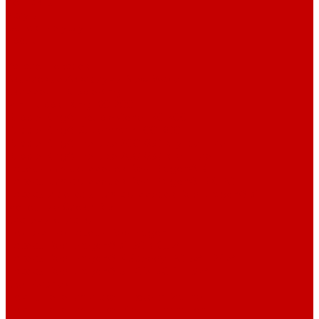
Контакты
Услуги
Основные услуги
About
...
Каталог товаров
Акриловые Аквариумы New Wave
Скиммеры BubbleKing
Mini Bubble King 160-200
Bubble King® Double Cone 130-300
Bubble King® Supermarin 100-300
Bubble King® DeLuxe 200-650 внутренние
Bubble King® DeLuxe 200-650 внешние
Насосы для скиммеров Red Dragon® 3
Насосы для скиммеров Red Dragon® BK DC
Насосы и роторы для скиммеров Red Dragon® X
Моторные блоки RD1
Системы очистки
Подъемные насосы RedDragon
Насосы Red Dragon® X DC 3-6,5м³
Насосы Red Dragon® 3 Speedy DC 5м³ - 24м³
Насосы Red Dragon® 5 ECO DC 4 - 19м³
Свет Orphek
Помпы течения и свет Ecotech Marine
Помпы течения и свет Aquaillumination