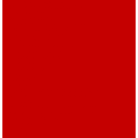
Системы Neptune Systems
Водоподготовка, осмос SpectraPure
Морская соль Preis
Расходные Материалы
Тесты и реагенты Hanna Instruments
Аквакомпьютеры, дозаторы GHL
GHL сенсоры, датчики и аксессуары
Системы DREAMBOX
Dreambox - COMPACT флис фильтр
Dreambox фильтр системы 3.0
Dreambox фильтр системы 4.0
Dreambox фильтр системы 3.1
Dreambox резервуары
ПВХ трубы и фитинги
Светильники RE-LIGHT
Dreambox аксессуары
Оборудование для Океанариумов и Прудов
Abyzz насосы для больших водоемов
GHL Industrial Line
Orphek Amazonas свет для океанариумов
Red Dragon® 4 мощные насосы для прудов
Светильники ATI Aquaristik
Кальциевые реакторы Deltec
Насосы Abyzz
Пенники Black Reef