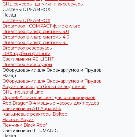
GHL сенсоры, датчики и аксессуары
Системы DREAMBOX
Назад
Системы DREAMBOX
Dreambox - COMPACT флис фильтр
Dreambox фильтр системы 3.0
Dreambox фильтр системы 4.0
Dreambox фильтр системы 3.1
Dreambox резервуары
ПВХ трубы и фитинги
Светильники RE-LIGHT
Dreambox аксессуары
Оборудование для Океанариумов и Прудов
Назад
Оборудование для Океанариумов и Прудов
Abyzz насосы для больших водоемов
GHL Industrial Line
Orphek Amazonas свет для океанариумов
Red Dragon® 4 мощные насосы для прудов
Светильники ATI Aquaristik
Кальциевые реакторы Deltec
Насосы Abyzz
Пенники Black Reef
Светильники ILLUMAGIC
Назад