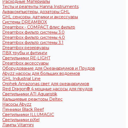
Расходные Материалы
Тесты и реагенты Hanna Instruments
Аквакомпьютеры, дозаторы GHL
GHL сенсоры, датчики и аксессуары
Системы DREAMBOX
Dreambox - COMPACT флис фильтр
Dreambox фильтр системы 3.0
Dreambox фильтр системы 4.0
Dreambox фильтр системы 3.1
Dreambox резервуары
ПВХ трубы и фитинги
Светильники RE-LIGHT
Dreambox аксессуары
Оборудование для Океанариумов и Прудов
Abyzz насосы для больших водоемов
GHL Industrial Line
Orphek Amazonas свет для океанариумов
Red Dragon® 4 мощные насосы для прудов
Светильники ATI Aquaristik
Кальциевые реакторы Deltec
Насосы Abyzz
Пенники Black Reef
Светильники ILLUMAGIC
Светильники piXel
Лампы Vitamini