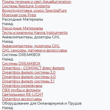
Помпы течения и свет Aquaillumination
Системы Neptune Systems
Водоподготовка, осмос SpectraPure
Морская соль Preis
Расходные Материалы
Назад
Расходные Материалы
Тесты и реагенты Hanna Instruments
Аквакомпьютеры, дозаторы GHL
Назад
Аквакомпьютеры, дозаторы GHL
GHL сенсоры, датчики и аксессуары
Системы DREAMBOX
Назад
Системы DREAMBOX
Dreambox - COMPACT флис фильтр
Dreambox фильтр системы 3.0
Dreambox фильтр системы 4.0
Dreambox фильтр системы 3.1
Dreambox резервуары
ПВХ трубы и фитинги
Светильники RE-LIGHT
Dreambox аксессуары
Оборудование для Океанариумов и Прудов
Назад