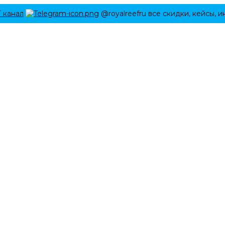
Г канал
@royalreefru все скидки, кейсы, 