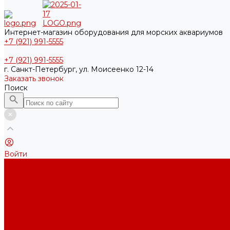
Интернет-магазин оборудования для морских аквариумов
+7 (921) 991-5555
+7 (921) 991-5555
г. Санкт-Петербург, ул. Моисеенко 12-14
Заказать звонок
Поиск
Войти
...
Каталог товаров
Акриловые Аквариумы New Wave
Скиммеры BubbleKing
Mini Bubble King 160-200
Bubble King® Double Cone 130-300
Bubble King® Supermarin 100-300
Bubble King® DeLuxe 200-650 внутренние