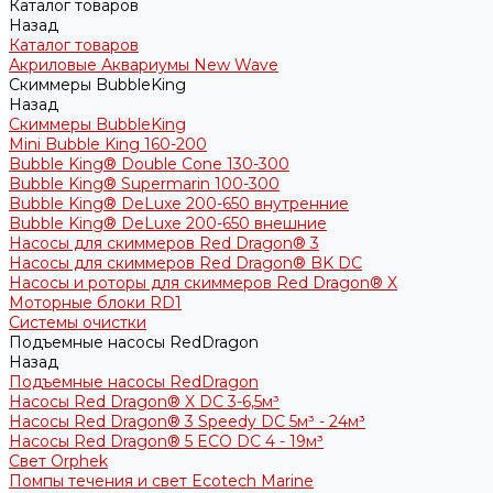
Каталог товаров
Назад
Каталог товаров
Акриловые Аквариумы New Wave
Скиммеры BubbleKing
Назад
Скиммеры BubbleKing
Mini Bubble King 160-200
Bubble King® Double Cone 130-300
Bubble King® Supermarin 100-300
Bubble King® DeLuxe 200-650 внутренние
Bubble King® DeLuxe 200-650 внешние
Насосы для скиммеров Red Dragon® 3
Насосы для скиммеров Red Dragon® BK DC
Насосы и роторы для скиммеров Red Dragon® X
Моторные блоки RD1
Системы очистки
Подъемные насосы RedDragon
Назад
Подъемные насосы RedDragon
Насосы Red Dragon® X DC 3-6,5м³
Насосы Red Dragon® 3 Speedy DC 5м³ - 24м³
Насосы Red Dragon® 5 ECO DC 4 - 19м³
Свет Orphek
Помпы течения и свет Ecotech Marine