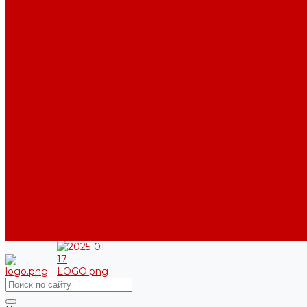
Бренды
Сертификаты дилера
Сервис-центр
Сотрудничество
Рассрочка от СберБанка
Правила публикации и написания отзывов
Плати частями
Акриловые Аквариумы
О компании
Новости
Политика конфиденциальности
Отзывы
Договор оферты
Видео
Фото
Блог
Контакты
Услуги
Основные услуги
About