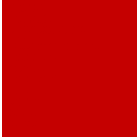
Dreambox резервуары
ПВХ трубы и фитинги
Светильники RE-LIGHT
Dreambox аксессуары
Оборудование для Океанариумов и Прудов
Abyzz насосы для больших водоемов
GHL Industrial Line
Orphek Amazonas свет для океанариумов
Red Dragon® 4 мощные насосы для прудов
Светильники ATI Aquaristik
Кальциевые реакторы Deltec
Насосы Abyzz
Пенники Black Reef
Светильники ILLUMAGIC
Светильники piXel
Лампы Vitamini
Светильники X-серии
Светильники серии X4
Помощь
Покупки
Условия оплаты
Условия доставки
Возврат и обмен
Вопрос - ответ