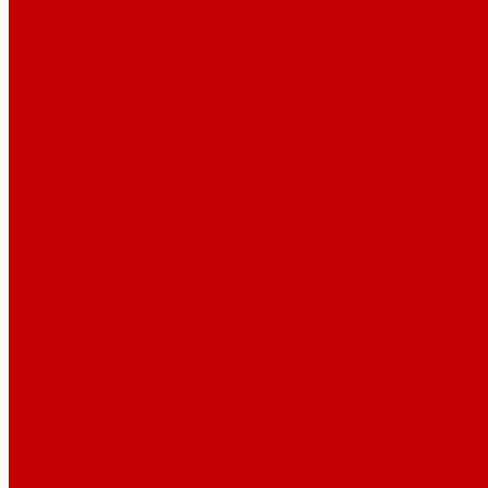
Bubble King® DeLuxe 200-650 внешние
Насосы для скиммеров Red Dragon® 3
Насосы для скиммеров Red Dragon® BK DC
Насосы и роторы для скиммеров Red Dragon® X
Моторные блоки RD1
Системы очистки
Подъемные насосы RedDragon
Насосы Red Dragon® X DC 3-6,5м³
Насосы Red Dragon® 3 Speedy DC 5м³ - 24м³
Насосы Red Dragon® 5 ECO DC 4 - 19м³
Свет Orphek
Помпы течения и свет Ecotech Marine
Помпы течения и свет Aquaillumination
Системы Neptune Systems
Водоподготовка, осмос SpectraPure
Морская соль Preis
Расходные Материалы
Тесты и реагенты Hanna Instruments
Аквакомпьютеры, дозаторы GHL
GHL сенсоры, датчики и аксессуары
Системы DREAMBOX
Dreambox - COMPACT флис фильтр
Dreambox фильтр системы 3.0
Dreambox фильтр системы 4.0
Dreambox фильтр системы 3.1