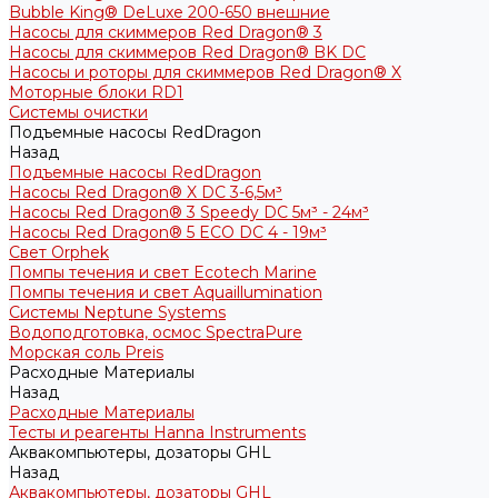
Bubble King® DeLuxe 200-650 внешние
Насосы для скиммеров Red Dragon® 3
Насосы для скиммеров Red Dragon® BK DC
Насосы и роторы для скиммеров Red Dragon® X
Моторные блоки RD1
Системы очистки
Подъемные насосы RedDragon
Назад
Подъемные насосы RedDragon
Насосы Red Dragon® X DC 3-6,5м³
Насосы Red Dragon® 3 Speedy DC 5м³ - 24м³
Насосы Red Dragon® 5 ECO DC 4 - 19м³
Свет Orphek
Помпы течения и свет Ecotech Marine
Помпы течения и свет Aquaillumination
Системы Neptune Systems
Водоподготовка, осмос SpectraPure
Морская соль Preis
Расходные Материалы
Назад
Расходные Материалы
Тесты и реагенты Hanna Instruments
Аквакомпьютеры, дозаторы GHL
Назад
Аквакомпьютеры, дозаторы GHL