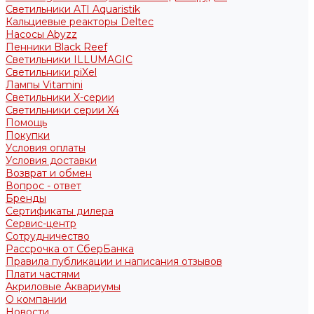
Светильники ATI Aquaristik
Кальциевые реакторы Deltec
Насосы Abyzz
Пенники Black Reef
Светильники ILLUMAGIC
Светильники piXel
Лампы Vitamini
Светильники X-серии
Светильники серии X4
Помощь
Покупки
Условия оплаты
Условия доставки
Возврат и обмен
Вопрос - ответ
Бренды
Сертификаты дилера
Сервис-центр
Сотрудничество
Рассрочка от СберБанка
Правила публикации и написания отзывов
Плати частями
Акриловые Аквариумы
О компании
Новости