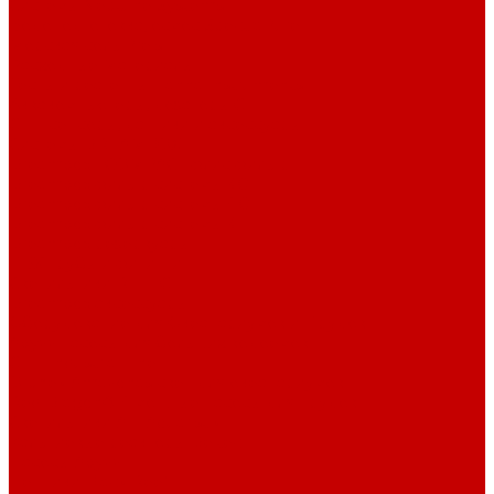
Системы Neptune Systems
Водоподготовка, осмос SpectraPure
Морская соль Preis
Расходные Материалы
Тесты и реагенты Hanna Instruments
Аквакомпьютеры, дозаторы GHL
GHL сенсоры, датчики и аксессуары
Системы DREAMBOX
Dreambox - COMPACT флис фильтр
Dreambox фильтр системы 3.0
Dreambox фильтр системы 4.0
Dreambox фильтр системы 3.1
Dreambox резервуары
ПВХ трубы и фитинги
Светильники RE-LIGHT
Dreambox аксессуары
Оборудование для Океанариумов и Прудов
Abyzz насосы для больших водоемов
GHL Industrial Line
Orphek Amazonas свет для океанариумов
Red Dragon® 4 мощные насосы для прудов
Светильники ATI Aquaristik
Кальциевые реакторы Deltec
Насосы Abyzz
Пенники Black Reef