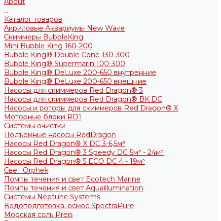
About
...
Каталог товаров
Акриловые Аквариумы New Wave
Скиммеры BubbleKing
Mini Bubble King 160-200
Bubble King® Double Cone 130-300
Bubble King® Supermarin 100-300
Bubble King® DeLuxe 200-650 внутренние
Bubble King® DeLuxe 200-650 внешние
Насосы для скиммеров Red Dragon® 3
Насосы для скиммеров Red Dragon® BK DC
Насосы и роторы для скиммеров Red Dragon® X
Моторные блоки RD1
Системы очистки
Подъемные насосы RedDragon
Насосы Red Dragon® X DC 3-6,5м³
Насосы Red Dragon® 3 Speedy DC 5м³ - 24м³
Насосы Red Dragon® 5 ECO DC 4 - 19м³
Свет Orphek
Помпы течения и свет Ecotech Marine
Помпы течения и свет Aquaillumination
Системы Neptune Systems
Водоподготовка, осмос SpectraPure
Морская соль Preis