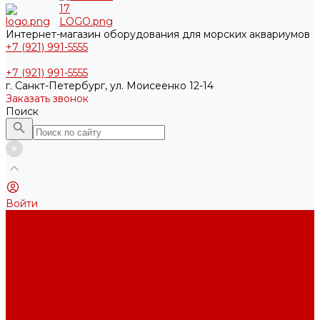
Интернет-магазин оборудования для морских аквариумов
+7 (921) 991-5555
+7 (921) 991-5555
г. Санкт-Петербург, ул. Моисеенко 12-14
Заказать звонок
Поиск
Войти
Каталог товаров
Акриловые Аквариумы New Wave
Скиммеры BubbleKing
Mini Bubble King 160-200
Bubble King® Double Cone 130-300
Bubble King® Supermarin 100-300
Подъемные насосы RedDragon
Насосы Red Dragon® X DC 3-6,5м³
Насосы Red Dragon® 3 Speedy DC 5м³ - 24м³