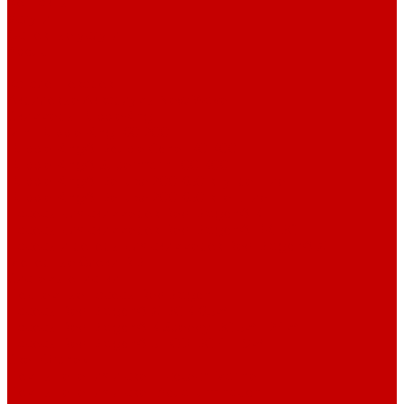
Контакты
Услуги
Основные услуги
About
...
Каталог товаров
Акриловые Аквариумы New Wave
Скиммеры BubbleKing
Mini Bubble King 160-200
Bubble King® Double Cone 130-300
Bubble King® Supermarin 100-300
Bubble King® DeLuxe 200-650 внутренние
Bubble King® DeLuxe 200-650 внешние
Насосы для скиммеров Red Dragon® 3
Насосы для скиммеров Red Dragon® BK DC
Насосы и роторы для скиммеров Red Dragon® X
Моторные блоки RD1
Системы очистки
Подъемные насосы RedDragon
Насосы Red Dragon® X DC 3-6,5м³
Насосы Red Dragon® 3 Speedy DC 5м³ - 24м³
Насосы Red Dragon® 5 ECO DC 4 - 19м³
Свет Orphek
Помпы течения и свет Ecotech Marine
Помпы течения и свет Aquaillumination