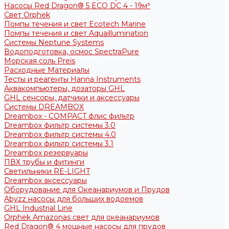
Насосы Red Dragon® 5 ECO DC 4 - 19м³
Свет Orphek
Помпы течения и свет Ecotech Marine
Помпы течения и свет Aquaillumination
Системы Neptune Systems
Водоподготовка, осмос SpectraPure
Морская соль Preis
Расходные Материалы
Тесты и реагенты Hanna Instruments
Аквакомпьютеры, дозаторы GHL
GHL сенсоры, датчики и аксессуары
Системы DREAMBOX
Dreambox - COMPACT флис фильтр
Dreambox фильтр системы 3.0
Dreambox фильтр системы 4.0
Dreambox фильтр системы 3.1
Dreambox резервуары
ПВХ трубы и фитинги
Светильники RE-LIGHT
Dreambox аксессуары
Оборудование для Океанариумов и Прудов
Abyzz насосы для больших водоемов
GHL Industrial Line
Orphek Amazonas свет для океанариумов
Red Dragon® 4 мощные насосы для прудов