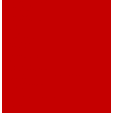
Светильники ILLUMAGIC
Светильники piXel
Лампы Vitamini
Светильники X-серии
Светильники серии X4
Помощь
Покупки
Условия оплаты
Условия доставки
Возврат и обмен
Вопрос - ответ
Бренды
Сертификаты дилера
Сервис-центр
Сотрудничество
Рассрочка от СберБанка
Правила публикации и написания отзывов
Плати частями
Акриловые Аквариумы
О компании
Новости
Политика конфиденциальности
Отзывы
Договор оферты
Видео