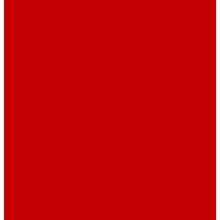
Насосы Red Dragon® 5 ECO DC 4 - 19м³
Свет Orphek
Помпы течения и свет Ecotech Marine
Помпы течения и свет Aquaillumination
Системы Neptune Systems
Водоподготовка, осмос SpectraPure
Морская соль Preis
Расходные Материалы
Тесты и реагенты Hanna Instruments
Аквакомпьютеры, дозаторы GHL
GHL сенсоры, датчики и аксессуары
Системы DREAMBOX
Dreambox - COMPACT флис фильтр
Dreambox фильтр системы 3.0
Dreambox фильтр системы 4.0
Оборудование для Океанариумов и Прудов
Abyzz насосы для больших водоемов
GHL Industrial Line
Orphek Amazonas свет для океанариумов
Светильники ATI Aquaristik
Кальциевые реакторы Deltec
Насосы Abyzz
Пенники Black Reef
Светильники ILLUMAGIC