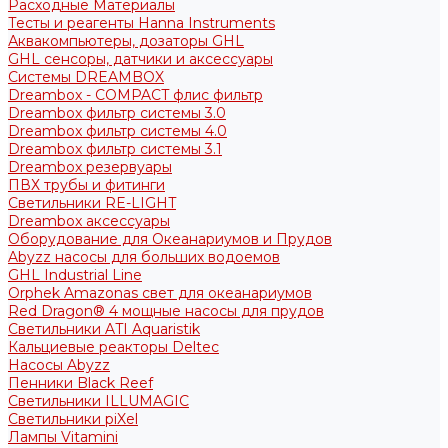
Расходные Материалы
Тесты и реагенты Hanna Instruments
Аквакомпьютеры, дозаторы GHL
GHL сенсоры, датчики и аксессуары
Системы DREAMBOX
Dreambox - COMPACT флис фильтр
Dreambox фильтр системы 3.0
Dreambox фильтр системы 4.0
Dreambox фильтр системы 3.1
Dreambox резервуары
ПВХ трубы и фитинги
Светильники RE-LIGHT
Dreambox аксессуары
Оборудование для Океанариумов и Прудов
Abyzz насосы для больших водоемов
GHL Industrial Line
Orphek Amazonas свет для океанариумов
Red Dragon® 4 мощные насосы для прудов
Светильники ATI Aquaristik
Кальциевые реакторы Deltec
Насосы Abyzz
Пенники Black Reef
Светильники ILLUMAGIC
Светильники piXel
Лампы Vitamini