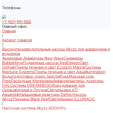
Телефоны
+7 (921) 991-5555
Главный офис
Главная
/
Каталог товаров
/
Высокопроизводительные насосы Abyzz для аквариумов и
водоемов
Акриловые Аквариумы New Wave
Скиммеры
BubbleKing
Подъемные насосы RedDragon
Свет
Orphek
Помпы течения и свет Ecotech Marine
Системы
Neptune Systems
Помпы течения и свет Aquaillumination
Водоподготовка, осмос SpectraPure
Морская соль
Preis
Расходные Материалы
Аквакомпьютеры, дозаторы
GHL
Системы DREAMBOX
Оборудование для
Океанариумов и Прудов
Светильники ATI
Aquaristik
Кальциевые реакторы Deltec
Насосы
Abyzz
Пенники Black Reef
Светильники ILLUMAGIC
/
Насосная система Abyzz A1200IPU