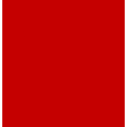
Светильники piXel
Лампы Vitamini
Светильники X-серии
Помощь
Покупки
Условия оплаты
Условия доставки
Возврат и обмен
Вопрос - ответ
Бренды
Сертификаты дилера
Сервис-центр
Сотрудничество
Рассрочка от СберБанка
Правила публикации и написания отзывов
Плати частями
Акриловые Аквариумы
О компании
Новости
Политика конфиденциальности
Отзывы
Договор оферты
Видео
Фото
Блог