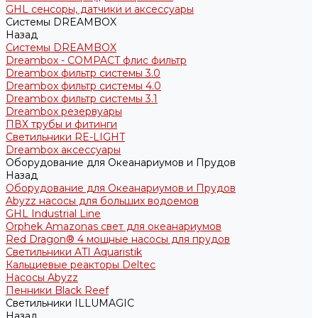
GHL сенсоры, датчики и аксессуары
Системы DREAMBOX
Назад
Системы DREAMBOX
Dreambox - COMPACT флис фильтр
Dreambox фильтр системы 3.0
Dreambox фильтр системы 4.0
Dreambox фильтр системы 3.1
Dreambox резервуары
ПВХ трубы и фитинги
Светильники RE-LIGHT
Dreambox аксессуары
Оборудование для Океанариумов и Прудов
Назад
Оборудование для Океанариумов и Прудов
Abyzz насосы для больших водоемов
GHL Industrial Line
Orphek Amazonas свет для океанариумов
Red Dragon® 4 мощные насосы для прудов
Светильники ATI Aquaristik
Кальциевые реакторы Deltec
Насосы Abyzz
Пенники Black Reef
Светильники ILLUMAGIC
Назад