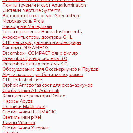
Помпы течения и свет Aquaillumination
Системы Neptune Systems
Водоподготовка, осмос SpectraPure
Морская соль Preis
Расходные Материалы
Тесты и реагенты Hanna Instruments
Аквакомпьютеры, дозаторы GHL
GHL сенсоры, датчики и аксессуары
Системы DREAMBOX
Dreambox - COMPACT флис фильтр
Dreambox фильтр системы 3.0
Dreambox фильтр системы 4.0
Оборудование для Океанариумов и Прудов
Abyzz насосы для больших водоемов
GHL Industrial Line
Orphek Amazonas свет для океанариумов
Светильники ATI Aquaristik
Кальциевые реакторы Deltec
Насосы Abyzz
Пенники Black Reef
Светильники ILLUMAGIC
Светильники piXel
Лампы Vitamini
Светильники X-серии