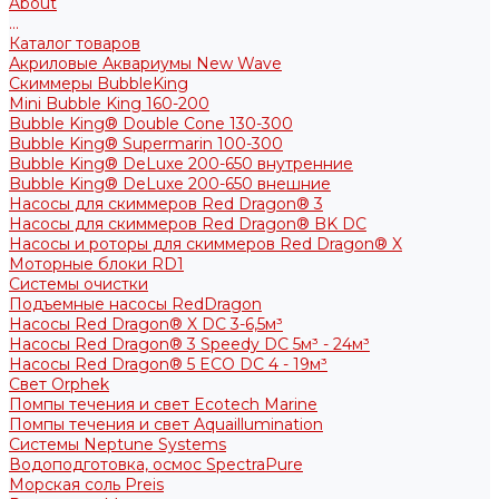
About
...
Каталог товаров
Акриловые Аквариумы New Wave
Скиммеры BubbleKing
Mini Bubble King 160-200
Bubble King® Double Cone 130-300
Bubble King® Supermarin 100-300
Bubble King® DeLuxe 200-650 внутренние
Bubble King® DeLuxe 200-650 внешние
Насосы для скиммеров Red Dragon® 3
Насосы для скиммеров Red Dragon® BK DC
Насосы и роторы для скиммеров Red Dragon® X
Моторные блоки RD1
Системы очистки
Подъемные насосы RedDragon
Насосы Red Dragon® X DC 3-6,5м³
Насосы Red Dragon® 3 Speedy DC 5м³ - 24м³
Насосы Red Dragon® 5 ECO DC 4 - 19м³
Свет Orphek
Помпы течения и свет Ecotech Marine
Помпы течения и свет Aquaillumination
Системы Neptune Systems
Водоподготовка, осмос SpectraPure
Морская соль Preis