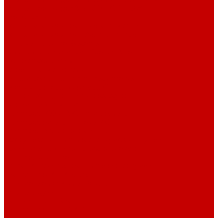
Насосы Red Dragon® 5 ECO DC 4 - 19м³
Свет Orphek
Помпы течения и свет Ecotech Marine
Помпы течения и свет Aquaillumination
Системы Neptune Systems
Водоподготовка, осмос SpectraPure
Морская соль Preis
Расходные Материалы
Тесты и реагенты Hanna Instruments
Аквакомпьютеры, дозаторы GHL
GHL сенсоры, датчики и аксессуары
Системы DREAMBOX
Dreambox - COMPACT флис фильтр
Dreambox фильтр системы 3.0
Dreambox фильтр системы 4.0
Оборудование для Океанариумов и Прудов
Abyzz насосы для больших водоемов
GHL Industrial Line
Orphek Amazonas свет для океанариумов
Светильники ATI Aquaristik
Кальциевые реакторы Deltec
Насосы Abyzz
Пенники Black Reef
Светильники ILLUMAGIC