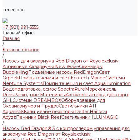
Телефоны
+7 (921) 991-5555
Главный офис
Главная
/
Каталог товаров
/
Насосы для аквариума Red Dragon от Royalexclusiv
Акриловые Аквариумы New Wave
Скиммеры
BubbleKing
Подъемные насосы RedDragon
Свет
Orphek
Помпы течения и свет Ecotech Marine
Системы
Neptune Systems
Помпы течения и свет Aquaillumination
Водоподготовка, осмос SpectraPure
Морская соль
Preis
Расходные Материалы
Аквакомпьютеры, дозаторы
GHL
Системы DREAMBOX
Оборудование для
Океанариумов и Прудов
Светильники ATI
Aquaristik
Кальциевые реакторы Deltec
Насосы
Abyzz
Пенники Black Reef
Светильники ILLUMAGIC
/
Насосы Red Dragon® 3 с контроллером управления для
аквариума Red Dragon от Royalexclusiv
Насосы Red Dragon® X DC 3-6,5м³
Насосы Red Dragon® 3