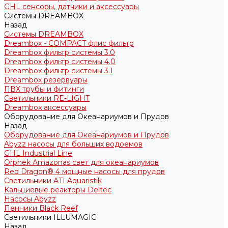
GHL сенсоры, датчики и аксессуары
Системы DREAMBOX
Назад
Системы DREAMBOX
Dreambox - COMPACT флис фильтр
Dreambox фильтр системы 3.0
Dreambox фильтр системы 4.0
Dreambox фильтр системы 3.1
Dreambox резервуары
ПВХ трубы и фитинги
Светильники RE-LIGHT
Dreambox аксессуары
Оборудование для Океанариумов и Прудов
Назад
Оборудование для Океанариумов и Прудов
Abyzz насосы для больших водоемов
GHL Industrial Line
Orphek Amazonas свет для океанариумов
Red Dragon® 4 мощные насосы для прудов
Светильники ATI Aquaristik
Кальциевые реакторы Deltec
Насосы Abyzz
Пенники Black Reef
Светильники ILLUMAGIC
Назад