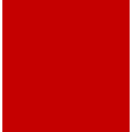
Светильники piXel
Лампы Vitamini
Светильники X-серии
Помощь
Покупки
Условия оплаты
Условия доставки
Возврат и обмен
Вопрос - ответ
Бренды
Сертификаты дилера
Сервис-центр
Сотрудничество
Рассрочка от СберБанка
Правила публикации и написания отзывов
Плати частями
Акриловые Аквариумы
О компании
Новости
Политика конфиденциальности
Отзывы
Договор оферты
Видео
Фото
Блог