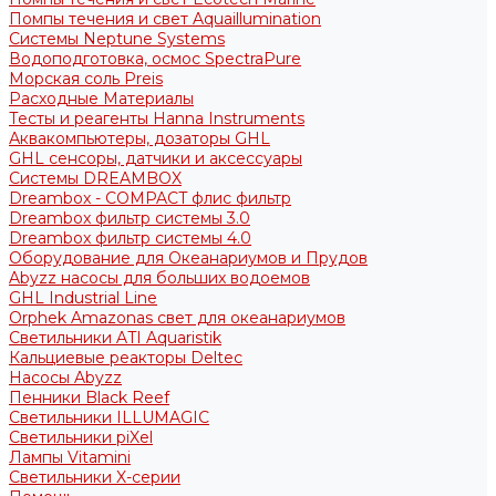
Помпы течения и свет Aquaillumination
Системы Neptune Systems
Водоподготовка, осмос SpectraPure
Морская соль Preis
Расходные Материалы
Тесты и реагенты Hanna Instruments
Аквакомпьютеры, дозаторы GHL
GHL сенсоры, датчики и аксессуары
Системы DREAMBOX
Dreambox - COMPACT флис фильтр
Dreambox фильтр системы 3.0
Dreambox фильтр системы 4.0
Оборудование для Океанариумов и Прудов
Abyzz насосы для больших водоемов
GHL Industrial Line
Orphek Amazonas свет для океанариумов
Светильники ATI Aquaristik
Кальциевые реакторы Deltec
Насосы Abyzz
Пенники Black Reef
Светильники ILLUMAGIC
Светильники piXel
Лампы Vitamini
Светильники X-серии