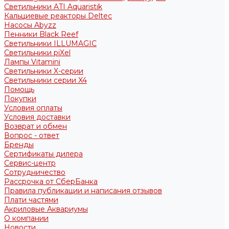
Светильники ATI Aquaristik
Кальциевые реакторы Deltec
Насосы Abyzz
Пенники Black Reef
Светильники ILLUMAGIC
Светильники piXel
Лампы Vitamini
Светильники X-серии
Светильники серии X4
Помощь
Покупки
Условия оплаты
Условия доставки
Возврат и обмен
Вопрос - ответ
Бренды
Сертификаты дилера
Сервис-центр
Сотрудничество
Рассрочка от СберБанка
Правила публикации и написания отзывов
Плати частями
Акриловые Аквариумы
О компании
Новости