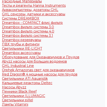
Расходные Материалы
Тесты и реагенты Hanna Instruments
Аквакомпьютеры, дозаторы GHL
GHL сенсоры, датчики и аксессуары
Системы DREAMBOX
Dreambox - COMPACT флис фильтр
Dreambox фильтр системы 3.0
Dreambox фильтр системы 4.0
Dreambox фильтр системы 3.1
Dreambox резервуары
ПВХ трубы и фитинги
Светильники RE-LIGHT
Dreambox аксессуары
Оборудование для Океанариумов и Прудов
Abyzz насосы для больших водоемов
GHL Industrial Line
Orphek Amazonas свет для океанариумов
Red Dragon® 4 мощные насосы для прудов
Светильники ATI Aquaristik
Кальциевые реакторы Deltec
Насосы Abyzz
Пенники Black Reef
Светильники ILLUMAGIC
Светильники piXel
Лампы Vitamini