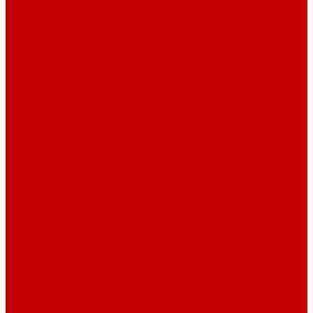
Системы Neptune Systems
Водоподготовка, осмос SpectraPure
Морская соль Preis
Расходные Материалы
Тесты и реагенты Hanna Instruments
Аквакомпьютеры, дозаторы GHL
GHL сенсоры, датчики и аксессуары
Системы DREAMBOX
Dreambox - COMPACT флис фильтр
Dreambox фильтр системы 3.0
Dreambox фильтр системы 4.0
Dreambox фильтр системы 3.1
Dreambox резервуары
ПВХ трубы и фитинги
Светильники RE-LIGHT
Dreambox аксессуары
Оборудование для Океанариумов и Прудов
Abyzz насосы для больших водоемов
GHL Industrial Line
Orphek Amazonas свет для океанариумов
Red Dragon® 4 мощные насосы для прудов
Светильники ATI Aquaristik
Кальциевые реакторы Deltec
Насосы Abyzz
Пенники Black Reef