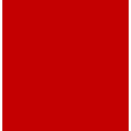
Контакты
Услуги
Основные услуги
About
...
Каталог товаров
Акриловые Аквариумы New Wave
Скиммеры BubbleKing
Mini Bubble King 160-200
Bubble King® Double Cone 130-300
Bubble King® Supermarin 100-300
Bubble King® DeLuxe 200-650 внутренние
Bubble King® DeLuxe 200-650 внешние
Насосы для скиммеров Red Dragon® 3
Насосы для скиммеров Red Dragon® BK DC
Насосы и роторы для скиммеров Red Dragon® X
Моторные блоки RD1
Системы очистки
Подъемные насосы RedDragon
Насосы Red Dragon® X DC 3-6,5м³
Насосы Red Dragon® 3 Speedy DC 5м³ - 24м³
Насосы Red Dragon® 5 ECO DC 4 - 19м³
Свет Orphek
Помпы течения и свет Ecotech Marine
Помпы течения и свет Aquaillumination