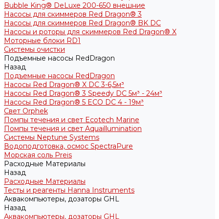
Bubble King® DeLuxe 200-650 внешние
Насосы для скиммеров Red Dragon® 3
Насосы для скиммеров Red Dragon® BK DC
Насосы и роторы для скиммеров Red Dragon® X
Моторные блоки RD1
Системы очистки
Подъемные насосы RedDragon
Назад
Подъемные насосы RedDragon
Насосы Red Dragon® X DC 3-6,5м³
Насосы Red Dragon® 3 Speedy DC 5м³ - 24м³
Насосы Red Dragon® 5 ECO DC 4 - 19м³
Свет Orphek
Помпы течения и свет Ecotech Marine
Помпы течения и свет Aquaillumination
Системы Neptune Systems
Водоподготовка, осмос SpectraPure
Морская соль Preis
Расходные Материалы
Назад
Расходные Материалы
Тесты и реагенты Hanna Instruments
Аквакомпьютеры, дозаторы GHL
Назад
Аквакомпьютеры, дозаторы GHL