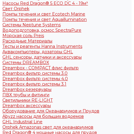
Насосы Red Dragon® 5 ECO DC 4 - 19м³
Свет Orphek
Помпы течения и свет Ecotech Marine
Помпы течения и свет Aquaillumination
Системы Neptune Systems
Водоподготовка, осмос SpectraPure
Морская соль Preis
Расходные Материалы
Тесты и реагенты Hanna Instruments
Аквакомпьютеры, дозаторы GHL
GHL сенсоры, датчики и аксессуары
Системы DREAMBOX
Dreambox - COMPACT флис фильтр
Dreambox фильтр системы 3.0
Dreambox фильтр системы 4.0
Dreambox фильтр системы 3.1
Dreambox резервуары
ПВХ трубы и фитинги
Светильники RE-LIGHT
Dreambox аксессуары
Оборудование для Океанариумов и Прудов
Abyzz насосы для больших водоемов
GHL Industrial Line
Orphek Amazonas свет для океанариумов
Red Dragon® 4 мощные насосы для прудов