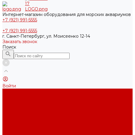
Интернет-магазин оборудования для морских аквариумов
+7 (921) 991-5555
+7 (921) 991-5555
г. Санкт-Петербург, ул. Моисеенко 12-14
Заказать звонок
Поиск
Войти
Каталог товаров
Акриловые Аквариумы New Wave
Скиммеры BubbleKing
Mini Bubble King 160-200
Bubble King® Double Cone 130-300
Bubble King® Supermarin 100-300
Подъемные насосы RedDragon
Насосы Red Dragon® X DC 3-6,5м³
Насосы Red Dragon® 3 Speedy DC 5м³ - 24м³