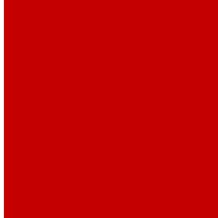
Помпы течения и свет Ecotech Marine
Помпы течения и свет Aquaillumination
Системы Neptune Systems
Водоподготовка, осмос SpectraPure
Морская соль Preis
Расходные Материалы
Тесты и реагенты Hanna Instruments
Аквакомпьютеры, дозаторы GHL
GHL сенсоры, датчики и аксессуары
Системы DREAMBOX
Dreambox - COMPACT флис фильтр
Dreambox фильтр системы 3.0
Dreambox фильтр системы 4.0
Оборудование для Океанариумов и Прудов
Abyzz насосы для больших водоемов
GHL Industrial Line
Orphek Amazonas свет для океанариумов
Светильники ATI Aquaristik
Кальциевые реакторы Deltec
Насосы Abyzz
Пенники Black Reef
Светильники ILLUMAGIC
Светильники piXel
Лампы Vitamini