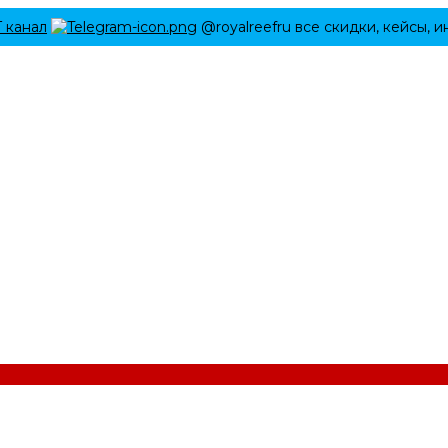
Г канал
@royalreefru все скидки, кейсы, 