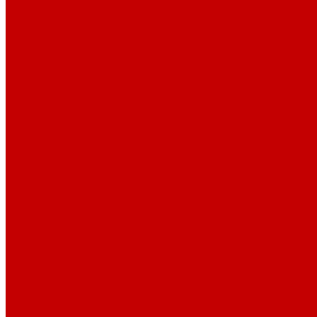
Основные услуги
About
...
Каталог товаров
Акриловые Аквариумы New Wave
Скиммеры BubbleKing
Mini Bubble King 160-200
Bubble King® Double Cone 130-300
Bubble King® Supermarin 100-300
Bubble King® DeLuxe 200-650 внутренние
Bubble King® DeLuxe 200-650 внешние
Насосы для скиммеров Red Dragon® 3
Насосы для скиммеров Red Dragon® BK DC
Насосы и роторы для скиммеров Red Dragon® X
Моторные блоки RD1
Системы очистки
Подъемные насосы RedDragon
Насосы Red Dragon® X DC 3-6,5м³
Насосы Red Dragon® 3 Speedy DC 5м³ - 24м³
Насосы Red Dragon® 5 ECO DC 4 - 19м³
Свет Orphek
Помпы течения и свет Ecotech Marine
Помпы течения и свет Aquaillumination
Системы Neptune Systems
Водоподготовка, осмос SpectraPure