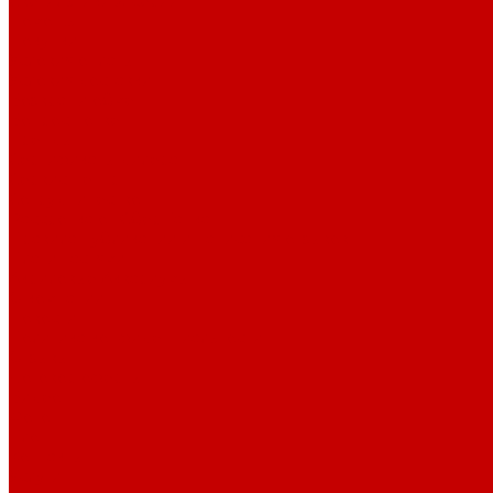
Светильники X-серии
Помощь
Покупки
Условия оплаты
Условия доставки
Возврат и обмен
Вопрос - ответ
Бренды
Сертификаты дилера
Сервис-центр
Сотрудничество
Рассрочка от СберБанка
Правила публикации и написания отзывов
Плати частями
Акриловые Аквариумы
О компании
Новости
Политика конфиденциальности
Отзывы
Договор оферты
Видео
Фото
Блог
Контакты
Услуги