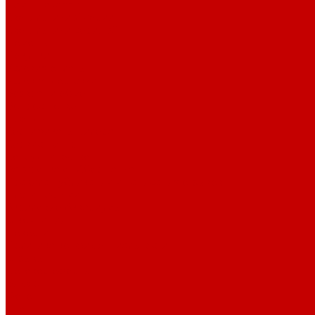
Лампы Vitamini
Светильники X-серии
Светильники серии X4
Помощь
Покупки
Условия оплаты
Условия доставки
Возврат и обмен
Вопрос - ответ
Бренды
Сертификаты дилера
Сервис-центр
Сотрудничество
Рассрочка от СберБанка
Правила публикации и написания отзывов
Плати частями
Акриловые Аквариумы
О компании
Новости
Политика конфиденциальности
Отзывы
Договор оферты
Видео
Фото
Блог