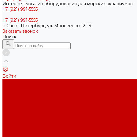
Интернет-магазин оборудования для морских аквариумов
+7 (921) 991-5555
+7 (921) 991-5555
г. Санкт-Петербург, ул. Моисеенко 12-14
Заказать звонок
Поиск
Войти
Каталог товаров
Акриловые Аквариумы New Wave
Скиммеры BubbleKing
Mini Bubble King 160-200
Bubble King® Double Cone 130-300
Bubble King® Supermarin 100-300
Подъемные насосы RedDragon
Насосы Red Dragon® X DC 3-6,5м³
Насосы Red Dragon® 3 Speedy DC 5м³ - 24м³
Насосы Red Dragon® 5 ECO DC 4 - 19м³
Свет Orphek