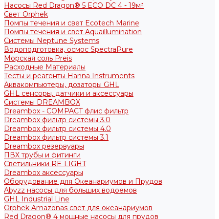
Насосы Red Dragon® 5 ECO DC 4 - 19м³
Свет Orphek
Помпы течения и свет Ecotech Marine
Помпы течения и свет Aquaillumination
Системы Neptune Systems
Водоподготовка, осмос SpectraPure
Морская соль Preis
Расходные Материалы
Тесты и реагенты Hanna Instruments
Аквакомпьютеры, дозаторы GHL
GHL сенсоры, датчики и аксессуары
Системы DREAMBOX
Dreambox - COMPACT флис фильтр
Dreambox фильтр системы 3.0
Dreambox фильтр системы 4.0
Dreambox фильтр системы 3.1
Dreambox резервуары
ПВХ трубы и фитинги
Светильники RE-LIGHT
Dreambox аксессуары
Оборудование для Океанариумов и Прудов
Abyzz насосы для больших водоемов
GHL Industrial Line
Orphek Amazonas свет для океанариумов
Red Dragon® 4 мощные насосы для прудов