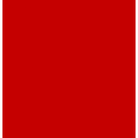
Системы Neptune Systems
Водоподготовка, осмос SpectraPure
Морская соль Preis
Расходные Материалы
Тесты и реагенты Hanna Instruments
Аквакомпьютеры, дозаторы GHL
GHL сенсоры, датчики и аксессуары
Системы DREAMBOX
Dreambox - COMPACT флис фильтр
Dreambox фильтр системы 3.0
Dreambox фильтр системы 4.0
Dreambox фильтр системы 3.1
Dreambox резервуары
ПВХ трубы и фитинги
Светильники RE-LIGHT
Dreambox аксессуары
Оборудование для Океанариумов и Прудов
Abyzz насосы для больших водоемов
GHL Industrial Line
Orphek Amazonas свет для океанариумов
Red Dragon® 4 мощные насосы для прудов
Светильники ATI Aquaristik
Кальциевые реакторы Deltec
Насосы Abyzz
Пенники Black Reef