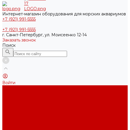
Интернет-магазин оборудования для морских аквариумов
+7 (921) 991-5555
+7 (921) 991-5555
г. Санкт-Петербург, ул. Моисеенко 12-14
Заказать звонок
Поиск
Войти
Каталог товаров
Акриловые Аквариумы New Wave
Скиммеры BubbleKing
Mini Bubble King 160-200
Bubble King® Double Cone 130-300
Bubble King® Supermarin 100-300
Подъемные насосы RedDragon
Насосы Red Dragon® X DC 3-6,5м³
Насосы Red Dragon® 3 Speedy DC 5м³ - 24м³