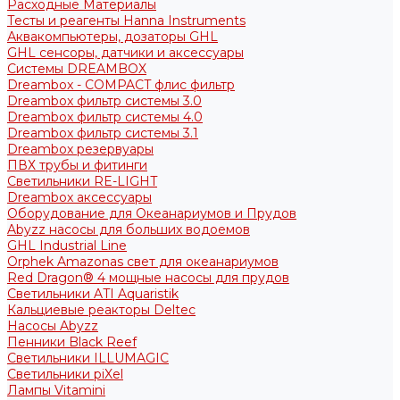
Расходные Материалы
Тесты и реагенты Hanna Instruments
Аквакомпьютеры, дозаторы GHL
GHL сенсоры, датчики и аксессуары
Системы DREAMBOX
Dreambox - COMPACT флис фильтр
Dreambox фильтр системы 3.0
Dreambox фильтр системы 4.0
Dreambox фильтр системы 3.1
Dreambox резервуары
ПВХ трубы и фитинги
Светильники RE-LIGHT
Dreambox аксессуары
Оборудование для Океанариумов и Прудов
Abyzz насосы для больших водоемов
GHL Industrial Line
Orphek Amazonas свет для океанариумов
Red Dragon® 4 мощные насосы для прудов
Светильники ATI Aquaristik
Кальциевые реакторы Deltec
Насосы Abyzz
Пенники Black Reef
Светильники ILLUMAGIC
Светильники piXel
Лампы Vitamini