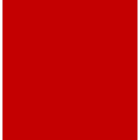
Светильники piXel
Лампы Vitamini
Светильники X-серии
Помощь
Покупки
Условия оплаты
Условия доставки
Возврат и обмен
Вопрос - ответ
Бренды
Сертификаты дилера
Сервис-центр
Сотрудничество
Рассрочка от СберБанка
Правила публикации и написания отзывов
Плати частями
Акриловые Аквариумы
О компании
Новости
Политика конфиденциальности
Отзывы
Договор оферты
Видео
Фото
Блог