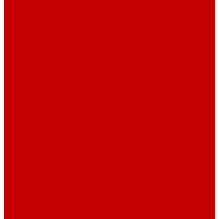
Контакты
Услуги
Основные услуги
About
...
Каталог товаров
Акриловые Аквариумы New Wave
Скиммеры BubbleKing
Mini Bubble King 160-200
Bubble King® Double Cone 130-300
Bubble King® Supermarin 100-300
Bubble King® DeLuxe 200-650 внутренние
Bubble King® DeLuxe 200-650 внешние
Насосы для скиммеров Red Dragon® 3
Насосы для скиммеров Red Dragon® BK DC
Насосы и роторы для скиммеров Red Dragon® X
Моторные блоки RD1
Системы очистки
Подъемные насосы RedDragon
Насосы Red Dragon® X DC 3-6,5м³
Насосы Red Dragon® 3 Speedy DC 5м³ - 24м³
Насосы Red Dragon® 5 ECO DC 4 - 19м³
Свет Orphek
Помпы течения и свет Ecotech Marine
Помпы течения и свет Aquaillumination