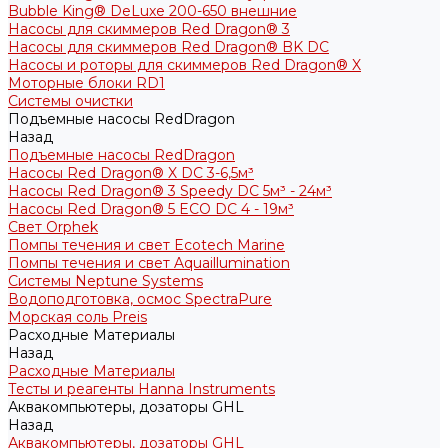
Bubble King® DeLuxe 200-650 внешние
Насосы для скиммеров Red Dragon® 3
Насосы для скиммеров Red Dragon® BK DC
Насосы и роторы для скиммеров Red Dragon® X
Моторные блоки RD1
Системы очистки
Подъемные насосы RedDragon
Назад
Подъемные насосы RedDragon
Насосы Red Dragon® X DC 3-6,5м³
Насосы Red Dragon® 3 Speedy DC 5м³ - 24м³
Насосы Red Dragon® 5 ECO DC 4 - 19м³
Свет Orphek
Помпы течения и свет Ecotech Marine
Помпы течения и свет Aquaillumination
Системы Neptune Systems
Водоподготовка, осмос SpectraPure
Морская соль Preis
Расходные Материалы
Назад
Расходные Материалы
Тесты и реагенты Hanna Instruments
Аквакомпьютеры, дозаторы GHL
Назад
Аквакомпьютеры, дозаторы GHL