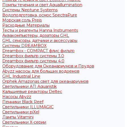
Помпы течения и свет Aquaillumination
Системы Neptune Systems
Водоподготовка, осмос SpectraPure
Морская соль Preis
Расходные Материалы
Тесты и реагенты Hanna Instruments
Аквакомпьютеры, дозаторы GHL
GHL сенсоры, датчики и аксессуары
Системы DREAMBOX
Dreambox - COMPACT флис фильтр
Dreambox фильтр системы 3.0
Dreambox фильтр системы 4.0
Оборудование для Океанариумов и Прудов
Abyzz насосы для больших водоемов
GHL Industrial Line
Orphek Amazonas свет для океанариумов
Светильники ATI Aquaristik
Кальциевые реакторы Deltec
Насосы Abyzz
Пенники Black Reef
Светильники ILLUMAGIC
Светильники piXel
Лампы Vitamini
Светильники X-серии