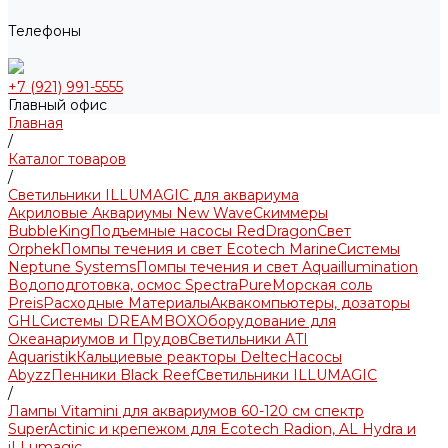
Телефоны
+7 (921) 991-5555
Главный офис
Главная
/
Каталог товаров
/
Светильники ILLUMAGIC для аквариума
Акриловые Аквариумы New Wave
Скиммеры
BubbleKing
Подъемные насосы RedDragon
Свет
Orphek
Помпы течения и свет Ecotech Marine
Системы
Neptune Systems
Помпы течения и свет Aquaillumination
Водоподготовка, осмос SpectraPure
Морская соль
Preis
Расходные Материалы
Аквакомпьютеры, дозаторы
GHL
Системы DREAMBOX
Оборудование для
Океанариумов и Прудов
Светильники ATI
Aquaristik
Кальциевые реакторы Deltec
Насосы
Abyzz
Пенники Black Reef
Светильники ILLUMAGIC
/
Лампы Vitamini для аквариумов 60-120 см спектр
SuperActinic и крепежом для Ecotech Radion, AL Hydra и
iLLumagic.