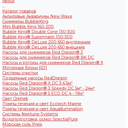
About
...
Каталог товаров
Акриловые Аквариумы New Wave
Скиммеры BubbleKing
Mini Bubble King 160-200
Bubble King® Double Cone 130-300
Bubble King® Supermarin 100-300
Bubble King® DeLuxe 200-650 внутренние
Bubble King® DeLuxe 200-650 внешние
Насосы для скиммеров Red Dragon® 3
Насосы для скиммеров Red Dragon® BK DC
Насосы и роторы для скиммеров Red Dragon® X
Моторные блоки RD1
Системы очистки
Подъемные насосы RedDragon
Насосы Red Dragon® X DC 3-6,5м³
Насосы Red Dragon® 3 Speedy DC 5м³ - 24м³
Насосы Red Dragon® 5 ECO DC 4 - 19м³
Свет Orphek
Помпы течения и свет Ecotech Marine
Помпы течения и свет Aquaillumination
Системы Neptune Systems
Водоподготовка, осмос SpectraPure
Морская соль Preis