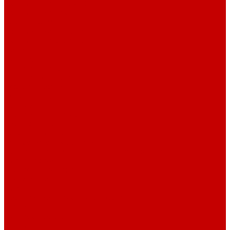
Светильники ILLUMAGIC
Светильники piXel
Лампы Vitamini
Светильники X-серии
Светильники серии X4
Помощь
Покупки
Условия оплаты
Условия доставки
Возврат и обмен
Вопрос - ответ
Бренды
Сертификаты дилера
Сервис-центр
Сотрудничество
Рассрочка от СберБанка
Правила публикации и написания отзывов
Плати частями
Акриловые Аквариумы
О компании
Новости
Политика конфиденциальности
Отзывы
Договор оферты
Видео