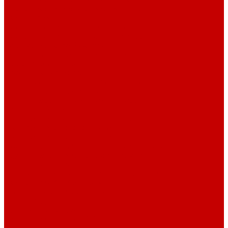
Насосы Red Dragon® 5 ECO DC 4 - 19м³
Свет Orphek
Помпы течения и свет Ecotech Marine
Помпы течения и свет Aquaillumination
Системы Neptune Systems
Водоподготовка, осмос SpectraPure
Морская соль Preis
Расходные Материалы
Тесты и реагенты Hanna Instruments
Аквакомпьютеры, дозаторы GHL
GHL сенсоры, датчики и аксессуары
Системы DREAMBOX
Dreambox - COMPACT флис фильтр
Dreambox фильтр системы 3.0
Dreambox фильтр системы 4.0
Оборудование для Океанариумов и Прудов
Abyzz насосы для больших водоемов
GHL Industrial Line
Orphek Amazonas свет для океанариумов
Светильники ATI Aquaristik
Кальциевые реакторы Deltec
Насосы Abyzz
Пенники Black Reef
Светильники ILLUMAGIC