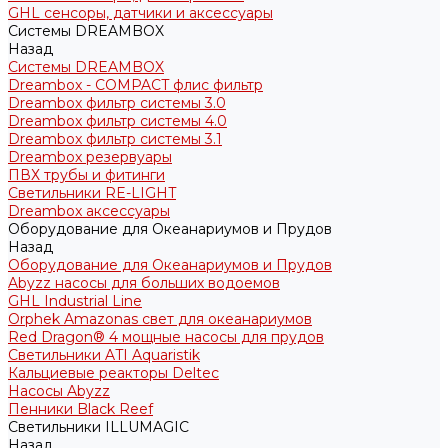
GHL сенсоры, датчики и аксессуары
Системы DREAMBOX
Назад
Системы DREAMBOX
Dreambox - COMPACT флис фильтр
Dreambox фильтр системы 3.0
Dreambox фильтр системы 4.0
Dreambox фильтр системы 3.1
Dreambox резервуары
ПВХ трубы и фитинги
Светильники RE-LIGHT
Dreambox аксессуары
Оборудование для Океанариумов и Прудов
Назад
Оборудование для Океанариумов и Прудов
Abyzz насосы для больших водоемов
GHL Industrial Line
Orphek Amazonas свет для океанариумов
Red Dragon® 4 мощные насосы для прудов
Светильники ATI Aquaristik
Кальциевые реакторы Deltec
Насосы Abyzz
Пенники Black Reef
Светильники ILLUMAGIC
Назад