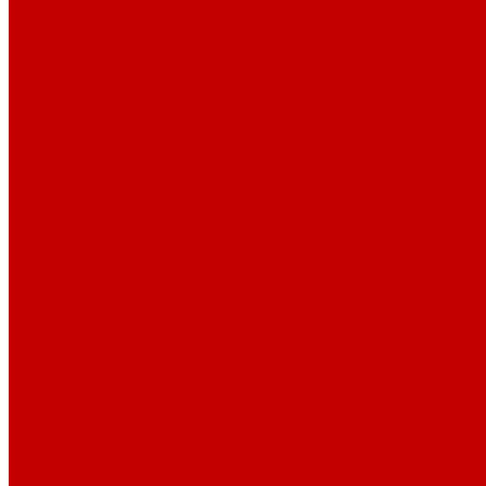
Основные услуги
About
...
Каталог товаров
Акриловые Аквариумы New Wave
Скиммеры BubbleKing
Mini Bubble King 160-200
Bubble King® Double Cone 130-300
Bubble King® Supermarin 100-300
Bubble King® DeLuxe 200-650 внутренние
Bubble King® DeLuxe 200-650 внешние
Насосы для скиммеров Red Dragon® 3
Насосы для скиммеров Red Dragon® BK DC
Насосы и роторы для скиммеров Red Dragon® X
Моторные блоки RD1
Системы очистки
Подъемные насосы RedDragon
Насосы Red Dragon® X DC 3-6,5м³
Насосы Red Dragon® 3 Speedy DC 5м³ - 24м³
Насосы Red Dragon® 5 ECO DC 4 - 19м³
Свет Orphek
Помпы течения и свет Ecotech Marine
Помпы течения и свет Aquaillumination
Системы Neptune Systems
Водоподготовка, осмос SpectraPure