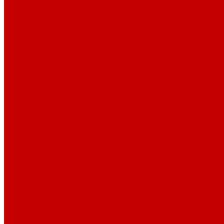
Лампы Vitamini
Светильники X-серии
Светильники серии X4
Помощь
Покупки
Условия оплаты
Условия доставки
Возврат и обмен
Вопрос - ответ
Бренды
Сертификаты дилера
Сервис-центр
Сотрудничество
Рассрочка от СберБанка
Правила публикации и написания отзывов
Плати частями
Акриловые Аквариумы
О компании
Новости
Политика конфиденциальности
Отзывы
Договор оферты
Видео
Фото
Блог