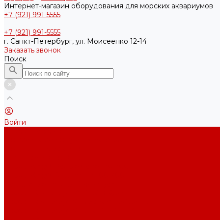
Интернет-магазин оборудования для морских аквариумов
+7 (921) 991-5555
+7 (921) 991-5555
г. Санкт-Петербург, ул. Моисеенко 12-14
Заказать звонок
Поиск
Войти
Каталог товаров
Акриловые Аквариумы New Wave
Скиммеры BubbleKing
Mini Bubble King 160-200
Bubble King® Double Cone 130-300
Bubble King® Supermarin 100-300
Подъемные насосы RedDragon
Насосы Red Dragon® X DC 3-6,5м³
Насосы Red Dragon® 3 Speedy DC 5м³ - 24м³
Насосы Red Dragon® 5 ECO DC 4 - 19м³
Свет Orphek