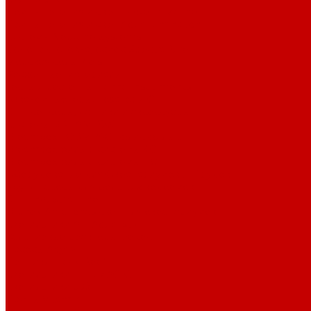
Помпы течения и свет Ecotech Marine
Помпы течения и свет Aquaillumination
Системы Neptune Systems
Водоподготовка, осмос SpectraPure
Морская соль Preis
Расходные Материалы
Тесты и реагенты Hanna Instruments
Аквакомпьютеры, дозаторы GHL
GHL сенсоры, датчики и аксессуары
Системы DREAMBOX
Dreambox - COMPACT флис фильтр
Dreambox фильтр системы 3.0
Dreambox фильтр системы 4.0
Оборудование для Океанариумов и Прудов
Abyzz насосы для больших водоемов
GHL Industrial Line
Orphek Amazonas свет для океанариумов
Светильники ATI Aquaristik
Кальциевые реакторы Deltec
Насосы Abyzz
Пенники Black Reef
Светильники ILLUMAGIC
Светильники piXel
Лампы Vitamini