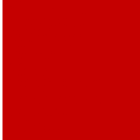
Морская соль Preis
Расходные Материалы
Тесты и реагенты Hanna Instruments
Аквакомпьютеры, дозаторы GHL
GHL сенсоры, датчики и аксессуары
Системы DREAMBOX
Dreambox - COMPACT флис фильтр
Dreambox фильтр системы 3.0
Dreambox фильтр системы 4.0
Dreambox фильтр системы 3.1
Dreambox резервуары
ПВХ трубы и фитинги
Светильники RE-LIGHT
Dreambox аксессуары
Оборудование для Океанариумов и Прудов
Abyzz насосы для больших водоемов
GHL Industrial Line
Orphek Amazonas свет для океанариумов
Red Dragon® 4 мощные насосы для прудов
Светильники ATI Aquaristik
Кальциевые реакторы Deltec
Насосы Abyzz
Пенники Black Reef
Светильники ILLUMAGIC
Светильники piXel