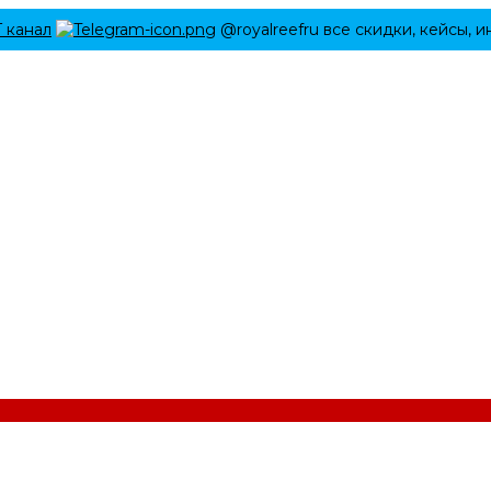
Г канал
@royalreefru все скидки, кейсы, 