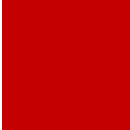
Светильники X-серии
Помощь
Покупки
Условия оплаты
Условия доставки
Возврат и обмен
Вопрос - ответ
Бренды
Сертификаты дилера
Сервис-центр
Сотрудничество
Рассрочка от СберБанка
Правила публикации и написания отзывов
Плати частями
Акриловые Аквариумы
О компании
Новости
Политика конфиденциальности
Отзывы
Договор оферты
Видео
Фото
Блог
Контакты
Услуги