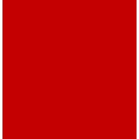
Насосы Red Dragon® 5 ECO DC 4 - 19м³
Свет Orphek
Помпы течения и свет Ecotech Marine
Помпы течения и свет Aquaillumination
Системы Neptune Systems
Водоподготовка, осмос SpectraPure
Морская соль Preis
Расходные Материалы
Тесты и реагенты Hanna Instruments
Аквакомпьютеры, дозаторы GHL
GHL сенсоры, датчики и аксессуары
Системы DREAMBOX
Dreambox - COMPACT флис фильтр
Dreambox фильтр системы 3.0
Dreambox фильтр системы 4.0
Оборудование для Океанариумов и Прудов
Abyzz насосы для больших водоемов
GHL Industrial Line
Orphek Amazonas свет для океанариумов
Светильники ATI Aquaristik
Кальциевые реакторы Deltec
Насосы Abyzz
Пенники Black Reef
Светильники ILLUMAGIC