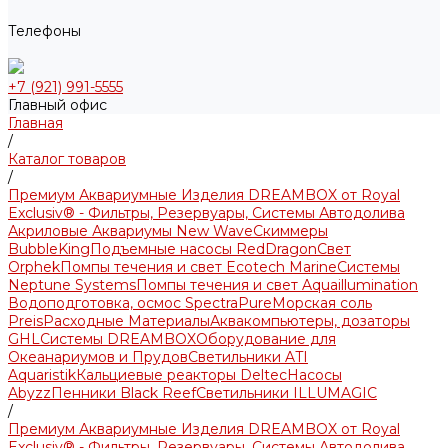
Телефоны
+7 (921) 991-5555
Главный офис
Главная
/
Каталог товаров
/
Премиум Аквариумные Изделия DREAMBOX от Royal
Exclusiv® - Фильтры, Резервуары, Системы Автодолива
Акриловые Аквариумы New Wave
Скиммеры
BubbleKing
Подъемные насосы RedDragon
Свет
Orphek
Помпы течения и свет Ecotech Marine
Системы
Neptune Systems
Помпы течения и свет Aquaillumination
Водоподготовка, осмос SpectraPure
Морская соль
Preis
Расходные Материалы
Аквакомпьютеры, дозаторы
GHL
Системы DREAMBOX
Оборудование для
Океанариумов и Прудов
Светильники ATI
Aquaristik
Кальциевые реакторы Deltec
Насосы
Abyzz
Пенники Black Reef
Светильники ILLUMAGIC
/
Премиум Аквариумные Изделия DREAMBOX от Royal
Exclusiv® - Фильтры, Резервуары, Системы Автодолива