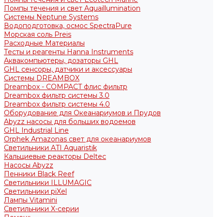
Помпы течения и свет Aquaillumination
Системы Neptune Systems
Водоподготовка, осмос SpectraPure
Морская соль Preis
Расходные Материалы
Тесты и реагенты Hanna Instruments
Аквакомпьютеры, дозаторы GHL
GHL сенсоры, датчики и аксессуары
Системы DREAMBOX
Dreambox - COMPACT флис фильтр
Dreambox фильтр системы 3.0
Dreambox фильтр системы 4.0
Оборудование для Океанариумов и Прудов
Abyzz насосы для больших водоемов
GHL Industrial Line
Orphek Amazonas свет для океанариумов
Светильники ATI Aquaristik
Кальциевые реакторы Deltec
Насосы Abyzz
Пенники Black Reef
Светильники ILLUMAGIC
Светильники piXel
Лампы Vitamini
Светильники X-серии