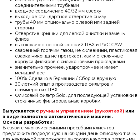
соединительными трубками
входное соединение 40/32 мм сверху
выходное стандартное отверстие снизу
трубы 40 мм опционально с левой или задней
стороны
Отверстие крышки для легкой очистки и замены
флиса
высококачественный жесткий ПВХ и PVC-CAW
сваренный горячим газом, не склеенный, пластиковая
сварка никогда не протекает, как и стеклянные
корпуса фильтров с силиконовыми прокладками
значительно прочнее, ударопрочнее и имеет
меньший вес
100% Сделано в Германии / Сборка вручную
30-летний опыт в производстве фильтров и
скиммеров из ПВХ
Флисовый фильтр Solo, для последующей установки в
стеклянные фильтровальные коробки.
Выпускается с
ручным управлением (рукояткой)
или
в виде полностью автоматической машины.
Основы разработки:
В связи с многочисленными просьбами клиентов
предложить подходящую на каждый день флисовую ткань
для наклонной поверхности высокого качества, теперь мы