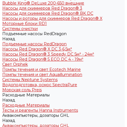
Bubble King® DeLuxe 200-650 внешние
Насосы для скиммеров Red Dragon® 3
Насосы для скиммеров Red Dragon® BK DC
Насосы и роторы для скиммеров Red Dragon® X
Моторные блоки RD1
Системы очистки
Подъемные насосы RedDragon
Назад
Подъемные насосы RedDragon
Насосы Red Dragon® X DC 3-6,5м³
Насосы Red Dragon® 3 Speedy DC 5м³ - 24м³
Насосы Red Dragon® 5 ECO DC 4 - 19м³
Свет Orphek
Помпы течения и свет Ecotech Marine
Помпы течения и свет Aquaillumination
Системы Neptune Systems
Водоподготовка, осмос SpectraPure
Морская соль Preis
Расходные Материалы
Назад
Расходные Материалы
Тесты и реагенты Hanna Instruments
Аквакомпьютеры, дозаторы GHL
Назад
Аквакомпьютеры, дозаторы GHL