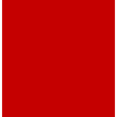
Светильники piXel
Лампы Vitamini
Светильники X-серии
Помощь
Покупки
Условия оплаты
Условия доставки
Возврат и обмен
Вопрос - ответ
Бренды
Сертификаты дилера
Сервис-центр
Сотрудничество
Рассрочка от СберБанка
Правила публикации и написания отзывов
Плати частями
Акриловые Аквариумы
О компании
Новости
Политика конфиденциальности
Отзывы
Договор оферты
Видео
Фото
Блог