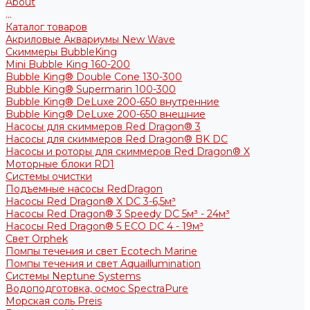
About
...
Каталог товаров
Акриловые Аквариумы New Wave
Скиммеры BubbleKing
Mini Bubble King 160-200
Bubble King® Double Cone 130-300
Bubble King® Supermarin 100-300
Bubble King® DeLuxe 200-650 внутренние
Bubble King® DeLuxe 200-650 внешние
Насосы для скиммеров Red Dragon® 3
Насосы для скиммеров Red Dragon® BK DC
Насосы и роторы для скиммеров Red Dragon® X
Моторные блоки RD1
Системы очистки
Подъемные насосы RedDragon
Насосы Red Dragon® X DC 3-6,5м³
Насосы Red Dragon® 3 Speedy DC 5м³ - 24м³
Насосы Red Dragon® 5 ECO DC 4 - 19м³
Свет Orphek
Помпы течения и свет Ecotech Marine
Помпы течения и свет Aquaillumination
Системы Neptune Systems
Водоподготовка, осмос SpectraPure
Морская соль Preis