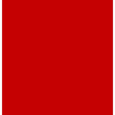
Светильники ILLUMAGIC
Светильники piXel
Лампы Vitamini
Светильники X-серии
Светильники серии X4
Помощь
Покупки
Условия оплаты
Условия доставки
Возврат и обмен
Вопрос - ответ
Бренды
Сертификаты дилера
Сервис-центр
Сотрудничество
Рассрочка от СберБанка
Правила публикации и написания отзывов
Плати частями
Акриловые Аквариумы
О компании
Новости
Политика конфиденциальности
Отзывы
Договор оферты
Видео