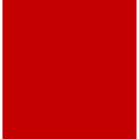
Контакты
Услуги
Основные услуги
About
...
Каталог товаров
Акриловые Аквариумы New Wave
Скиммеры BubbleKing
Mini Bubble King 160-200
Bubble King® Double Cone 130-300
Bubble King® Supermarin 100-300
Bubble King® DeLuxe 200-650 внутренние
Bubble King® DeLuxe 200-650 внешние
Насосы для скиммеров Red Dragon® 3
Насосы для скиммеров Red Dragon® BK DC
Насосы и роторы для скиммеров Red Dragon® X
Моторные блоки RD1
Системы очистки
Подъемные насосы RedDragon
Насосы Red Dragon® X DC 3-6,5м³
Насосы Red Dragon® 3 Speedy DC 5м³ - 24м³
Насосы Red Dragon® 5 ECO DC 4 - 19м³
Свет Orphek
Помпы течения и свет Ecotech Marine
Помпы течения и свет Aquaillumination