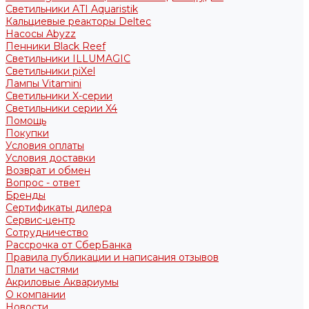
Светильники ATI Aquaristik
Кальциевые реакторы Deltec
Насосы Abyzz
Пенники Black Reef
Светильники ILLUMAGIC
Светильники piXel
Лампы Vitamini
Светильники X-серии
Светильники серии X4
Помощь
Покупки
Условия оплаты
Условия доставки
Возврат и обмен
Вопрос - ответ
Бренды
Сертификаты дилера
Сервис-центр
Сотрудничество
Рассрочка от СберБанка
Правила публикации и написания отзывов
Плати частями
Акриловые Аквариумы
О компании
Новости