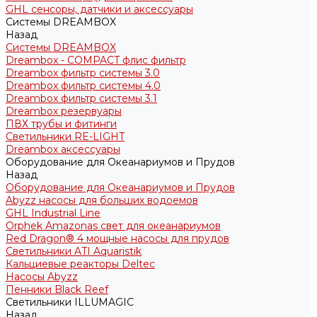
GHL сенсоры, датчики и аксессуары
Системы DREAMBOX
Назад
Системы DREAMBOX
Dreambox - COMPACT флис фильтр
Dreambox фильтр системы 3.0
Dreambox фильтр системы 4.0
Dreambox фильтр системы 3.1
Dreambox резервуары
ПВХ трубы и фитинги
Светильники RE-LIGHT
Dreambox аксессуары
Оборудование для Океанариумов и Прудов
Назад
Оборудование для Океанариумов и Прудов
Abyzz насосы для больших водоемов
GHL Industrial Line
Orphek Amazonas свет для океанариумов
Red Dragon® 4 мощные насосы для прудов
Светильники ATI Aquaristik
Кальциевые реакторы Deltec
Насосы Abyzz
Пенники Black Reef
Светильники ILLUMAGIC
Назад