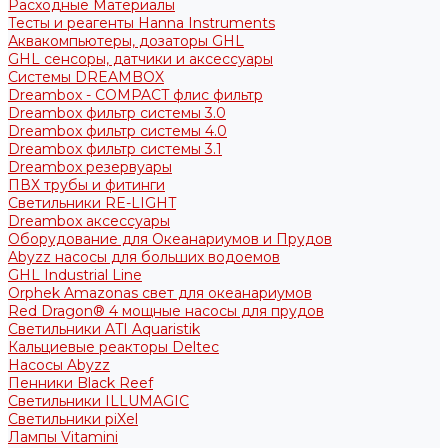
Расходные Материалы
Тесты и реагенты Hanna Instruments
Аквакомпьютеры, дозаторы GHL
GHL сенсоры, датчики и аксессуары
Системы DREAMBOX
Dreambox - COMPACT флис фильтр
Dreambox фильтр системы 3.0
Dreambox фильтр системы 4.0
Dreambox фильтр системы 3.1
Dreambox резервуары
ПВХ трубы и фитинги
Светильники RE-LIGHT
Dreambox аксессуары
Оборудование для Океанариумов и Прудов
Abyzz насосы для больших водоемов
GHL Industrial Line
Orphek Amazonas свет для океанариумов
Red Dragon® 4 мощные насосы для прудов
Светильники ATI Aquaristik
Кальциевые реакторы Deltec
Насосы Abyzz
Пенники Black Reef
Светильники ILLUMAGIC
Светильники piXel
Лампы Vitamini