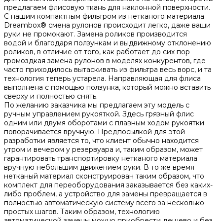
предлагаем флисовую ткань для наклонной поверхности.
С нашим компактным фильтром из нетканого материала
Dreambox® смена рулонов происходит легко, даже ваши
руки не промокают. Замена роликов производится
водой и благодаря ползункам и выдвижному отклонению
роликов, в отличие от того, как работает до сих пор
громоздкая замена рулонов в моделях конкурентов, где
часто приходилось вытаскивать из фильтра весь ворс, и та
технология теперь устарела. Направляющая для флиса
выполнена с помощью ползунка, который можно вставить
сверху и полностью снять.
По желанию заказчика мы предлагаем эту модель с
ручным управлением рукояткой. Здесь грязный флис
одним или двумя оборотами с плавным ходом рукоятки
поворачивается вручную. Предпосылкой для этой
разработки является то, что клиент обычно находится
утром и вечером у резервуара и, таким образом, может
гарантировать транспортировку нетканого материала
вручную небольшим движением руки. В то же время
нетканый материал сконструирован таким образом, что
комплект для переоборудования заказывается без каких-
либо проблем, а устройство для замены превращается в
полностью автоматическую систему всего за несколько
простых шагов. Таким образом, технологию
автоматической замены можно приобрести дешево и без