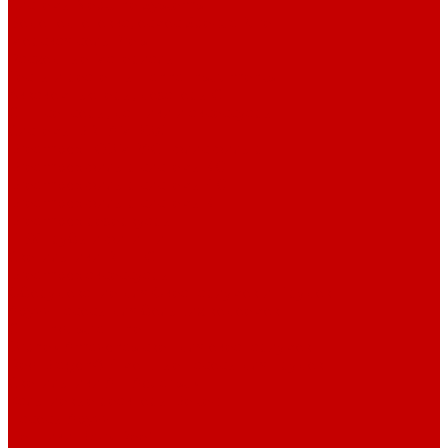
Системы Neptune Systems
Водоподготовка, осмос SpectraPure
Морская соль Preis
Расходные Материалы
Тесты и реагенты Hanna Instruments
Аквакомпьютеры, дозаторы GHL
GHL сенсоры, датчики и аксессуары
Системы DREAMBOX
Dreambox - COMPACT флис фильтр
Dreambox фильтр системы 3.0
Dreambox фильтр системы 4.0
Dreambox фильтр системы 3.1
Dreambox резервуары
ПВХ трубы и фитинги
Светильники RE-LIGHT
Dreambox аксессуары
Оборудование для Океанариумов и Прудов
Abyzz насосы для больших водоемов
GHL Industrial Line
Orphek Amazonas свет для океанариумов
Red Dragon® 4 мощные насосы для прудов
Светильники ATI Aquaristik
Кальциевые реакторы Deltec
Насосы Abyzz
Пенники Black Reef