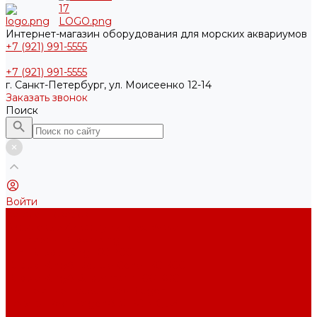
Интернет-магазин оборудования для морских аквариумов
+7 (921) 991-5555
+7 (921) 991-5555
г. Санкт-Петербург, ул. Моисеенко 12-14
Заказать звонок
Поиск
Войти
Каталог товаров
Акриловые Аквариумы New Wave
Скиммеры BubbleKing
Mini Bubble King 160-200
Bubble King® Double Cone 130-300
Bubble King® Supermarin 100-300
Подъемные насосы RedDragon
Насосы Red Dragon® X DC 3-6,5м³
Насосы Red Dragon® 3 Speedy DC 5м³ - 24м³