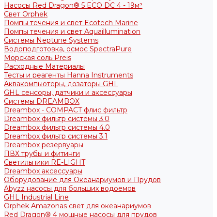
Насосы Red Dragon® 5 ECO DC 4 - 19м³
Свет Orphek
Помпы течения и свет Ecotech Marine
Помпы течения и свет Aquaillumination
Системы Neptune Systems
Водоподготовка, осмос SpectraPure
Морская соль Preis
Расходные Материалы
Тесты и реагенты Hanna Instruments
Аквакомпьютеры, дозаторы GHL
GHL сенсоры, датчики и аксессуары
Системы DREAMBOX
Dreambox - COMPACT флис фильтр
Dreambox фильтр системы 3.0
Dreambox фильтр системы 4.0
Dreambox фильтр системы 3.1
Dreambox резервуары
ПВХ трубы и фитинги
Светильники RE-LIGHT
Dreambox аксессуары
Оборудование для Океанариумов и Прудов
Abyzz насосы для больших водоемов
GHL Industrial Line
Orphek Amazonas свет для океанариумов
Red Dragon® 4 мощные насосы для прудов